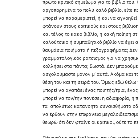
πρώτο κριτικό σημείωμα για το βιβλίο του.
αργοπορημένα το πολύ καλό βιβλίο, είτε π
μπορεί να παραμεριστεί, ή και να αγνοηθε
φτάνουν στους κριτικούς και στους βιβλιο
και τέλος το κακό βιβλίο, η κακή ποίηση σ
καλούτσικο ή συμπαθητικό βιβλίο να έχει 
θαυμάσια ποιήματα ή πεζογραφήματα; Δεν π
γραμματολογικός ρατσισμός για να χρησιμο
κολλήσει στα πάντα; Σωστά. Δεν μπορούμε
ασχολούμαστε μόνον μ’ αυτά. Ακόμα και το
θέση του και τη σειρά του. Όμως εδώ θέλω
μπορεί να αγαπάει ένας ποιητής/τρια, ένα
μπορεί να τον/την πονέσει η αδιαφορία, η
τα απολύτως κατανοητά συναισθήματα οδηγ
να έρθουν στην επιφάνεια μεγαλοιδεατισμο
θεωρώ ότι δεν φταίνε οι κριτικοί, ούτε το 