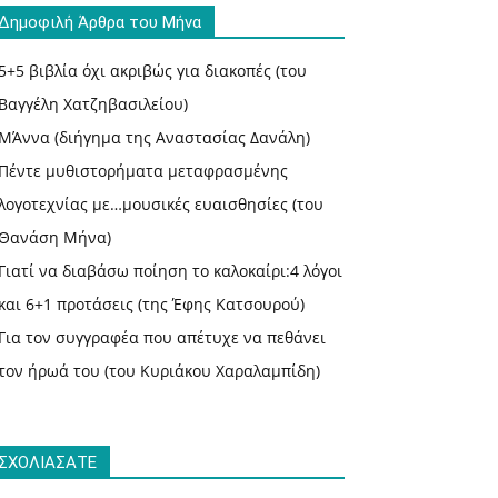
Δημοφιλή Άρθρα του Μήνα
5+5 βιβλία όχι ακριβώς για διακοπές (του
Βαγγέλη Χατζηβασιλείου)
ΜΆννα (διήγημα της Αναστασίας Δανάλη)
Πέντε μυθιστορήματα μεταφρασμένης
λογοτεχνίας με…μουσικές ευαισθησίες (του
Θανάση Μήνα)
Γιατί να διαβάσω ποίηση το καλοκαίρι:4 λόγοι
και 6+1 προτάσεις (της Έφης Κατσουρού)
Για τον συγγραφέα που απέτυχε να πεθάνει
τον ήρωά του (του Κυριάκου Χαραλαμπίδη)
ΣΧΟΛΙΑΣΑΤΕ