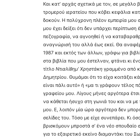
Και κατ’ αρχάς σχετικά με τον, σε μεγάλο
τρομερού ιερατείου που κόβει κεφάλια κατ
δοκούν. Η πολύχρονη πλέον εμπειρία μου 
μου έχει δείξει ότι δεν υπάρχει περίπτωση 
πεζογραφία, να αγνοηθεί ή να καταβαραθρ
αναγνώρισή του αλλά έως εκεί. Θα αναφέρ
1987 και εκτός των άλλων, γράφω για βιβλ
στα βιβλία που μου έστελναν, φτάνει κι έν
τίτλο
Ντιαλίθημ’ Χρηστάκη
γραμμένο από κ
Δημητρίου. Θυμάμαι ότι το είχα κοιτάξει κ
είναι πάλι αυτό» ή «μα τι γράφουν τέλος π
γραφείου μου. Λίγους μήνες αργότερα έτσι
να κάθεται ήσυχο στη γωνιά του και να με 
μου. Ε, λοιπόν μία ώρα αργότερα δεν μπο
σελίδες του. Τόσο με είχε συνεπάρει. Κι 
βρισκόμουν μπροστά σ’ ένα νέο σπουδαίο 
για το εξαιρετικό εκείνο διαμαντάκι του Σ