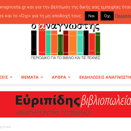
anagnostis.gr και για την βελτίωση της δικής σας εμπειρίας ότα
es και το «Όχι» για τη μη αποδοχή τους.
Περισσ
Ναι
Όχι
ΞΕΙΣ
ΘΕΜΑΤΑ
ΑΡΘΡΑ
ΕΚΔΗΛΩΣΕΙΣ ΑΝΑΓΝΩΣΤ
ΠΕΡΙΟΔΙΚΟ
σχετικά
Ο