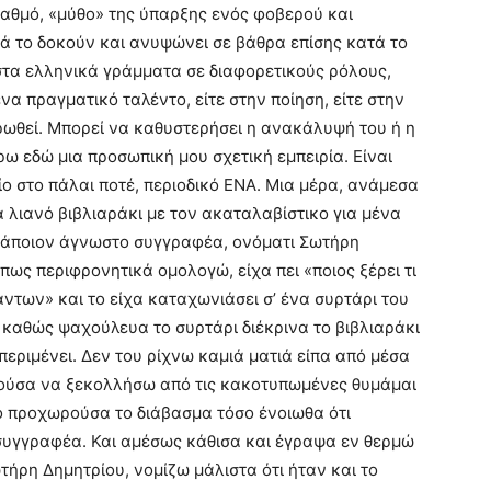
 βαθμό, «μύθο» της ύπαρξης ενός φοβερού και
ά το δοκούν και ανυψώνει σε βάθρα επίσης κατά το
στα ελληνικά γράμματα σε διαφορετικούς ρόλους,
ένα πραγματικό ταλέντο, είτε στην ποίηση, είτε στην
ωθεί. Μπορεί να καθυστερήσει η ανακάλυψή του ή η
ω εδώ μια προσωπική μου σχετική εμπειρία. Είναι
ίο στο πάλαι ποτέ, περιοδικό ΕΝΑ. Μια μέρα, ανάμεσα
α λιανό βιβλιαράκι με τον ακαταλαβίστικο για μένα
άποιον άγνωστο συγγραφέα, ονόματι Σωτήρη
άπως περιφρονητικά ομολογώ, είχα πει «ποιος ξέρει τι
άντων» και το είχα καταχωνιάσει σ’ ένα συρτάρι του
 καθώς ψαχούλευα το συρτάρι διέκρινα το βιβλιαράκι
περιμένει. Δεν του ρίχνω καμιά ματιά είπα από μέσα
ρούσα να ξεκολλήσω από τις κακοτυπωμένες θυμάμαι
όσο προχωρούσα το διάβασμα τόσο ένοιωθα ότι
συγγραφέα. Και αμέσως κάθισα και έγραψα εν θερμώ
ωτήρη Δημητρίου, νομίζω μάλιστα ότι ήταν και το