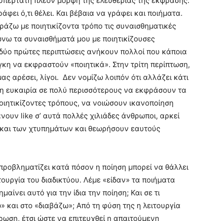
 υπέρτατη πλέον μορφή της ελευθερίας της έκφρασης.
άφει ό,τι θέλει. Και βέβαια να γράφει και ποιήματα.
ράζω με ποιητικίζοντα τρόπο τις συναισθηματικές
ώνω τα συναισθήματά μου με ποιητικίζουσες
 δύο πρώτες περιπτώσεις ανήκουν πολλοί που κάποια
κη να εκφραστούν «ποιητικά». Στην τρίτη περίπτωση,
μας αρέσει, λίγοι. Δεν νομίζω λοιπόν ότι αλλάζει κάτι
ι η ευκαιρία σε πολύ περισσότερους να εκφράσουν τα
ποιητικίζοντες τρόπους, να νοιώσουν ικανοποίηση
ουν like σ’ αυτά πολλές χιλιάδες άνθρωποι, αρκεί
 και των χτυπημάτων και θεωρήσουν εαυτούς
προβληματίζει κατά πόσον η ποίηση μπορεί να θάλλει
ειτουργία του διαδικτύου. Λέμε «είδαν» τα ποιήματα
αίνει αυτό για την ίδια την ποίηση; Και σε τι
 και στο «διαβάζω»; Από τη φύση της η λειτουργία
ωση, έτσι ώστε να επιτευχθεί η απαιτούμενη