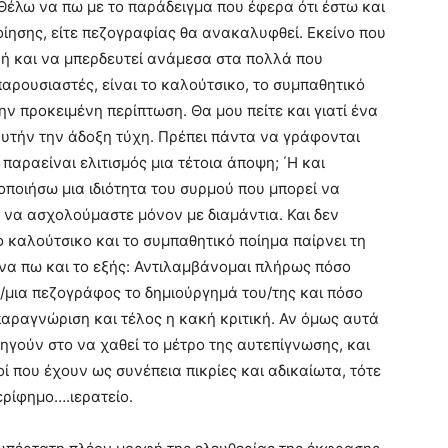
 Θέλω να πω με το παράδειγμα που έφερα ότι έστω και
οίησης, είτε πεζογραφίας θα ανακαλυφθεί. Εκείνο που
ί ή και να μπερδευτεί ανάμεσα στα πολλά που
παρουσιαστές, είναι το καλούτσικο, το συμπαθητικό
την προκειμένη περίπτωση. Θα μου πείτε και γιατί ένα
αυτήν την άδοξη τύχη. Πρέπει πάντα να γράφονται
αραείναι ελιτισμός μια τέτοια άποψη; ΄Η και
ποιήσω μια ιδιότητα του συρμού που μπορεί να
 να ασχολούμαστε μόνον με διαμάντια. Και δεν
 καλούτσικο και το συμπαθητικό ποίημα παίρνει τη
 να πω και το εξής: Αντιλαμβάνομαι πλήρως πόσο
ς/μια πεζογράφος το δημιούργημά του/της και πόσο
 παραγνώριση και τέλος η κακή κριτική. Αν όμως αυτά
ούν στο να χαθεί το μέτρο της αυτεπίγνωσης, και
ί που έχουν ως συνέπεια πικρίες και αδικαίωτα, τότε
περίφημο….ιερατείο.