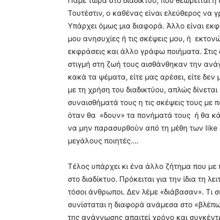
Πάμε τώρα στο διαδίκτυο, που θεωρείται η
Τουτέστιν, ο καθένας είναι ελεύθερος να γρ
Υπάρχει όμως μια διαφορά. Άλλο είναι εκφ
μου ανησυχίες ή τις σκέψεις μου, ή εκτον
εκφράσεις και άλλο γράφω ποιήματα. Στις
στιγμή στη ζωή τους αισθάνθηκαν την ανάγ
κακά τα ψέματα, είτε μας αρέσει, είτε δεν 
με τη χρήση του διαδικτύου, απλώς δίνετα
συναισθήματά τους η τις σκέψεις τους με 
όταν θα «δουν» τα πονήματά τους ή θα κάν
να μην παρασυρθούν από τη μέθη των like
μεγάλους ποιητές….
Τέλος υπάρχει κι ένα άλλο ζήτημα που με 
στο διαδίκτυο. Πρόκειται για την ίδια τη λ
τόσοι άνθρωποι. Δεν λέμε «διάβασαν». Τι σημ
συνίσταται η διαφορά ανάμεσα στο «βλέπω»
της ανάγνωσης απαιτεί χρόνο και συγκέντρ