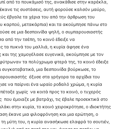
πί από το πουκάμισό της, ανακάθισε στην καρέκλα,
 έκανε τις συστάσεις, αυτή φορούσε καλσόν μαύρο,
εύς έβγαλε τα χέρια του από την άρθρωση του
ου καρπού, μετακάρπια) και τα ακούμπησε πάνω στο
λούσε σε μια δεσποινίδα ψηλή, ο συμπαρουσιαστής
α από την τσέπη, το κοινό έδειξε να
ς τα πυκνά του μαλλιά, η κυρία άφησε ένα
 και της χαμογέλασε ευγενικά, ακούμπησε με τον
 φύτρωναν τα πολύχρωμα φτερά της, το κοινό έδειξε
 συγκαταβατικά, μια δεσποινίδα βούρκωσε, το
αρουσιαστής έξυσε στα γρήγορα τα αρχίδια του
χισε να παίρνει ένα ωραίο ροδαλό χρώμα, η κυρία
ς πέταξε χωρίς να κοιτά προς το κοινό, ο τυχερός
 που έμοιαζε με βατράχι, τις έβαλε προσεκτικά στο
ιλάκι στην κυρία, το κοινό χειροκρότησε, ο ιδιοκτήτης
αση έκανε μια φιλοφρόνηση και μια ερώτηση, ο
 τη μύτη του, η κυρία ανασήκωσε ελαφρά το σουτιέν,