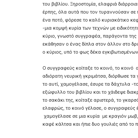
του βιβλίου. Ξηροστομία, ελαφριά διάρροια
έρπης, όλα αυτά που τον τυραννούσαν σε 
ένα ποτό, φόρεσε το καλό κυριακάτικο κε
-μια κομψή κυρία των τεχνών με ειδικότητ
κύριο, γνωστό συγγραφέα, παράγοντα της κ
εκάθησαν ο ένας δίπλα στον άλλον στο δρύι
ο κύριος, υπό το φως δέκα εγκιβωτισμένων
Ο συγγραφεύς κοίταξε το κοινό, το κοινό
αδιόρατη νευρική γκριμάτσα, διόρθωσε τα 
το αυτί, χαμογέλασε, έσυρε τα δάχτυλα -τ
εξώφυλλο του βιβλίου και το χάιδεψε δια
το σακάκι της, κοίταξε αριστερά, το γκαρ
ελαφρώς, το κοινό γέλασε, ο συγγραφεύς 
χαμογέλασε σε μια κυρία με κραγιόν μωβ,
καφέ κάλτσα και ήπιε δυο γουλιές από το π