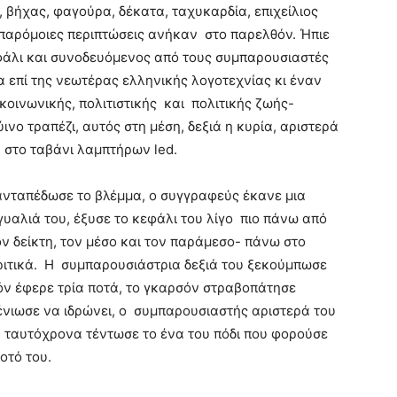
, βήχας, φαγούρα, δέκατα, ταχυκαρδία, επιχείλιος
παρόμοιες περιπτώσεις ανήκαν στο παρελθόν. Ήπιε
φάλι και συνοδευόμενος από τους συμπαρουσιαστές
α επί της νεωτέρας ελληνικής λογοτεχνίας κι έναν
οινωνικής, πολιτιστικής και πολιτικής ζωής-
νο τραπέζι, αυτός στη μέση, δεξιά η κυρία, αριστερά
 στο ταβάνι λαμπτήρων led.
 ανταπέδωσε το βλέμμα, ο συγγραφεύς έκανε μια
γυαλιά του, έξυσε το κεφάλι του λίγο πιο πάνω από
ον δείκτη, τον μέσο και τον παράμεσο- πάνω στο
κριτικά. Η συμπαρουσιάστρια δεξιά του ξεκούμπωσε
σόν έφερε τρία ποτά, το γκαρσόν στραβοπάτησε
ένιωσε να ιδρώνει, ο συμπαρουσιαστής αριστερά του
 ταυτόχρονα τέντωσε το ένα του πόδι που φορούσε
οτό του.