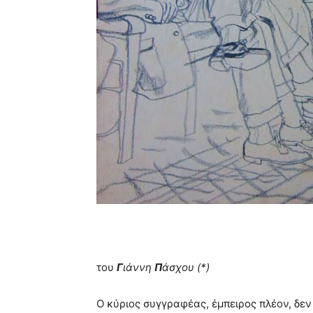
του
Γ
ιάννη
Π
άσχου (*)
Ο κύριος συγγραφέας, έμπειρος πλέον, δε