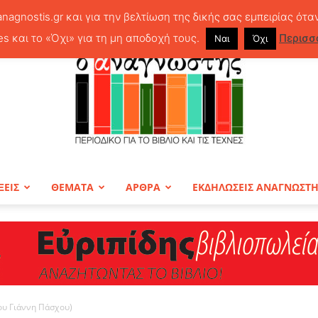
anagnostis.gr και για την βελτίωση της δικής σας εμπειρίας ότα
es και το «Όχι» για τη μη αποδοχή τους.
Περισσ
Ναι
Όχι
ΞΕΙΣ
ΘΕΜΑΤΑ
ΑΡΘΡΑ
ΕΚΔΗΛΩΣΕΙΣ ΑΝΑΓΝΩΣΤ
ΠΕΡΙΟΔΙΚΟ
ου Γιάννη Πάσχου)
Ο