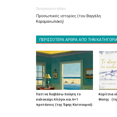
Προηγούμενο άρθρο
Προσωπικές ιστορίες (του Βαγγέλη
Καραμανωλάκη)
ΠΕΡΙΣΣΟΤΕΡΑ ΑΡΘΡΑ ΑΠΟ ΤΗΝ ΚΑΤΗΓΟΡΙ
Γιατί να διαβάσω ποίηση το
Κορίτσια ι
καλοκαίρι:4 λόγοι και 6+1
Φύσης (τη
προτάσεις (της Έφης Κατσουρού)