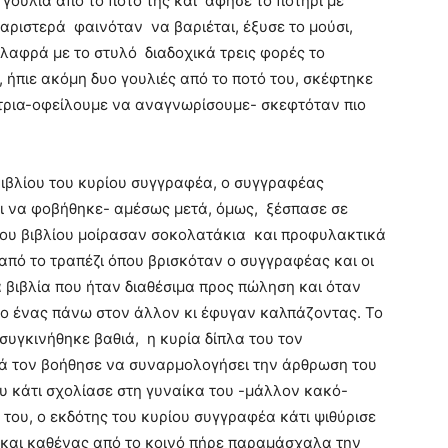
 γουλιά από το ποτό της και άφησε το ποτήρι με
αριστερά φαινόταν να βαριέται, έξυσε το μούσι,
ελαφρά με το στυλό διαδοχικά τρεις φορές το
, ήπιε ακόμη δυο γουλιές από το ποτό του, σκέφτηκε
στρια-οφείλουμε να αναγνωρίσουμε- σκεφτόταν πιο
βιβλίου του κυρίου συγγραφέα, ο συγγραφέας
αι να φοβήθηκε- αμέσως μετά, όμως, ξέσπασε σε
ου βιβλίου μοίρασαν σοκολατάκια και προφυλακτικά
πό το τραπέζι όπου βρισκόταν ο συγγραφέας και οι
 βιβλία που ήταν διαθέσιμα προς πώληση και όταν
ν ο ένας πάνω στον άλλον κι έφυγαν καλπάζοντας. Το
συγκινήθηκε βαθιά, η κυρία δίπλα του τον
ά τον βοήθησε να συναρμολογήσει την άρθρωση του
ου κάτι σχολίασε στη γυναίκα του -μάλλον κακό-
του, ο εκδότης του κυρίου συγγραφέα κάτι ψιθύρισε
 και καθένας από το κοινό πήρε παραμάσχαλα την