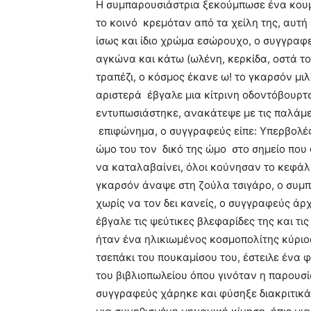
Η συμπαρουσιάστρια ξεκούμπωσε ένα κουμ
το κοινό κρεμόταν από τα χείλη της, αυτή
ίσως και ίδιο χρώμα εσώρουχο, ο συγγραφ
αγκώνα και κάτω (ωλένη, κερκίδα, οστά τ
τραπέζι, ο κόσμος έκανε ω! το γκαρσόν μι
αριστερά έβγαλε μια κίτρινη οδοντόβουρτσ
εντυπωσιάστηκε, ανακάτεψε με τις παλάμε
επιφώνημα, ο συγγραφεύς είπε: Υπερβολές
ώμο του τον δικό της ώμο στο σημείο που
να καταλαβαίνει, όλοι κούνησαν το κεφάλι
γκαρσόν άναψε στη ζούλα τσιγάρο, ο συμπ
χωρίς να τον δει κανείς, ο συγγραφεύς άρ
έβγαλε τις ψεύτικες βλεφαρίδες της και τι
ήταν ένα ηλικιωμένος κοσμοπολίτης κύριος
τσεπάκι του πουκαμίσου του, έστειλε ένα φ
του βιβλιοπωλείου όπου γινόταν η παρουσί
συγγραφεύς χάρηκε και φύσηξε διακριτικά