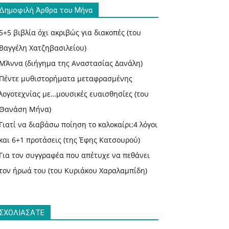
Δημοφιλή Άρθρα του Μήνα
5+5 βιβλία όχι ακριβώς για διακοπές (του
Βαγγέλη Χατζηβασιλείου)
ΜΆννα (διήγημα της Αναστασίας Δανάλη)
Πέντε μυθιστορήματα μεταφρασμένης
λογοτεχνίας με…μουσικές ευαισθησίες (του
Θανάση Μήνα)
Γιατί να διαβάσω ποίηση το καλοκαίρι:4 λόγοι
και 6+1 προτάσεις (της Έφης Κατσουρού)
Για τον συγγραφέα που απέτυχε να πεθάνει
τον ήρωά του (του Κυριάκου Χαραλαμπίδη)
ΣΧΟΛΙΑΣΑΤΕ