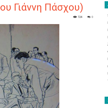
ου Γιάννη Πάσχου)
724
0
ΑΝΑΓΝΩΣΤΗΣ
ΓΙΑ
ΤΟ