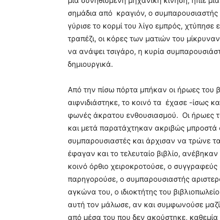
μια συνηθισμένη μηχανική κίνηση, ήπιε μια
σημάδια από κραγιόν, ο συμπαρουσιαστής 
γύρισε το κορμί του λίγο εμπρός, χτύπησε 
τραπέζι, οι κόρες των ματιών του μίκρυναν
να ανάψει τσιγάρο, η κυρία συμπαρουσιά
δημιουργικά.
Από την πίσω πόρτα μπήκαν οι ήρωες του 
αιφνιδιάστηκε, το κοινό τα έχασε -ίσως κ
φωνές άκρατου ενθουσιασμού. Οι ήρωες τ
και μετά παρατάχτηκαν ακριβώς μπροστά α
συμπαρουσιαστές και άρχισαν να τρώνε τα
έφαγαν και το τελευταίο βιβλίο, ανέβηκα
κοινό όρθιο χειροκροτούσε, ο συγγραφεύς 
παρηγορούσε, ο συμπαρουσιαστής αριστερ
αγκώνα του, ο ιδιοκτήτης του βιβλιοπωλεί
αυτή τον μάλωσε, αν και συμφωνούσε μαζί 
από μέσα του που δεν ακούστηκε, καθεμία