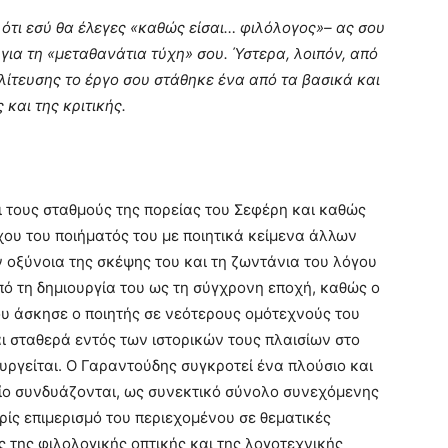
 ότι εσύ θα έλεγες «καθώς είσαι… φιλόλογος»– ας σου
για τη «μεταθανάτια τύχη» σου. Ύστερα, λοιπόν, από
λίτευσης το έργο σου στάθηκε ένα από τα βασικά και
και της κριτικής.
ι τους σταθμούς της πορείας του Σεφέρη και καθώς
ίχου του ποιήματός του με ποιητικά κείμενα άλλων
 οξύνοια της σκέψης του και τη ζωντάνια του λόγου
από τη δημιουργία του ως τη σύγχρονη εποχή, καθώς ο
που άσκησε ο ποιητής σε νεότερους ομότεχνούς του
ι σταθερά εντός των ιστορικών τους πλαισίων στο
ργείται. Ο Γαραντούδης συγκροτεί ένα πλούσιο και
ίο συνδυάζονται, ως συνεκτικό σύνολο συνεχόμενης
ίς επιμερισμό του περιεχομένου σε θεματικές
ς της φιλολογικής οπτικής και της λογοτεχνικής