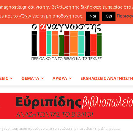
anagnostis.gr και για την βελτίωση της δικής σας εμπειρίας ότα
es και το «Όχι» για τη μη αποδοχή τους.
Περισσ
Ναι
Όχι
ΞΕΙΣ
ΘΕΜΑΤΑ
ΑΡΘΡΑ
ΕΚΔΗΛΩΣΕΙΣ ΑΝΑΓΝΩΣΤ
ΠΕΡΙΟΔΙΚΟ
 του ποιητικού προγόνου από το τραύμα της πατρίδας (της Δήμητρας...
Ο