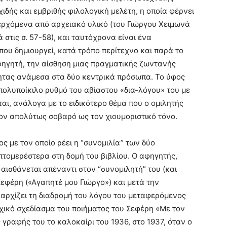
χιδής και εμβριθής φιλολογική μελέτη, η οποία φέρνει
ερχόμενα από αρχειακό υλικό (του Γιώργου Χειμωνά
ά στις σ. 57-58), και ταυτόχρονα είναι ένα
ου δημιουργεί, κατά τρόπο περίτεχνο και παρά το
φηγητή, την αίσθηση μιας πραγματικής ζωντανής
τητας ανάμεσα στα δύο κεντρικά πρόσωπα. Το ύφος
πολυποίκιλο ρυθμό του αβίαστου «δια-λόγου» του με
ται, ανάλογα με το ειδικότερο θέμα που ο ομιλητής
 τον απολύτως σοβαρό ως τον χιουμοριστικό τόνο.
ς με τον οποίο ρέει η “συνομιλία” των δύο
τομερέστερα στη δομή του βιβλίου. Ο αφηγητής,
υ αισθάνεται απέναντι στον “συνομιλητή” του (και
εφέρη («Αγαπητέ μου Γιώργο») και μετά την
 αρχίζει τη διαδρομή του λόγου του μεταφερόμενος
αρχικό σχεδίασμα του ποιήματος του Σεφέρη «Με τον
ς γραφής του το καλοκαίρι του 1936, στο 1937, όταν ο