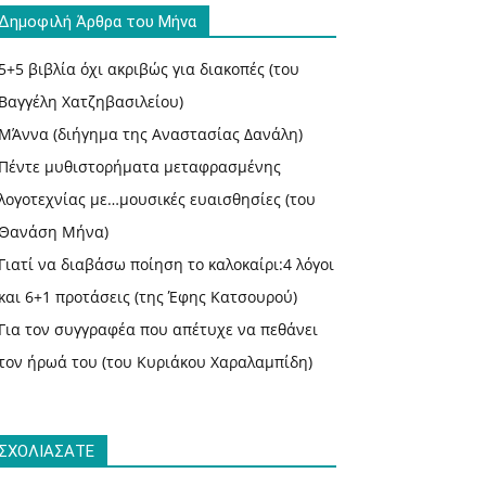
Δημοφιλή Άρθρα του Μήνα
5+5 βιβλία όχι ακριβώς για διακοπές (του
Βαγγέλη Χατζηβασιλείου)
ΜΆννα (διήγημα της Αναστασίας Δανάλη)
Πέντε μυθιστορήματα μεταφρασμένης
λογοτεχνίας με…μουσικές ευαισθησίες (του
Θανάση Μήνα)
Γιατί να διαβάσω ποίηση το καλοκαίρι:4 λόγοι
και 6+1 προτάσεις (της Έφης Κατσουρού)
Για τον συγγραφέα που απέτυχε να πεθάνει
τον ήρωά του (του Κυριάκου Χαραλαμπίδη)
ΣΧΟΛΙΑΣΑΤΕ