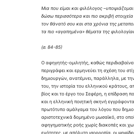
Μια που είμαι και φιλόλογος –υποψιάζομαι
δώσω περισσότερα και πιο ακριβή στοιχεία 
τον θάνατό σου και στα χρόνια της μεταπο
τα πιο «αγαπημένα» θέματα της φιλολογίας 
(σ. 84-85)
Ο αφηγητής-ομιλητής, καθώς περιδιαβαίνε
περιγράφει και ερμηνεύει τη σχέση του στ
δημιουργών, ανατέμνει, παράλληλα, με την
του, την ιστορία του ελληνικού κράτους, 
βίος και το έργο του Σεφέρη, η επίδραση 
και η ελληνική ποιητική σκηνή εγγράφοντα
πρωτότυπο αμάλγαμα του λόγου που δημιου
αριστοτεχνικά δομημένο μωσαϊκό, στο οπο
αφηγηματικής ροής χωρίς διακοπές και χωρ
ενότητες, με απόλυτη ισορροπία, οι ψηφίδε