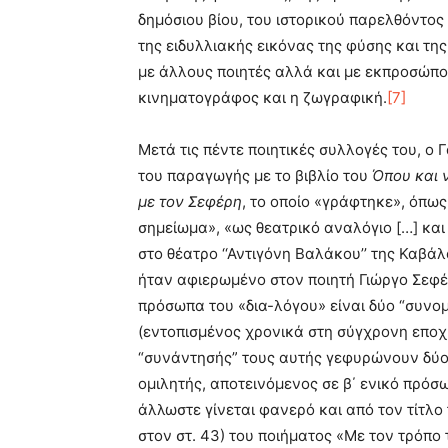
δημόσιου βίου, του ιστορικού παρελθόντος
της ειδυλλιακής εικόνας της φύσης και τη
με άλλους ποιητές αλλά και με εκπροσώπο
κινηματογράφος και η ζωγραφική.
[7]
Μετά τις πέντε ποιητικές συλλογές του, ο 
του παραγωγής με το βιβλίο του
Όπου και 
με τον Σεφέρη
, το οποίο «γράφτηκε», όπω
σημείωμα», «ως θεατρικό αναλόγιο […] και
στο θέατρο ‘‘Αντιγόνη Βαλάκου’’ της Καβάλ
ήταν αφιερωμένο στον ποιητή Γιώργο Σεφέρ
πρόσωπα του «δια-λόγου» είναι δύο “συνομ
(εντοπισμένος χρονικά στη σύγχρονη εποχή
“συνάντησής” τους αυτής γεφυρώνουν δύο 
ομιλητής, αποτεινόμενος σε β΄ ενικό πρόσ
άλλωστε γίνεται φανερό και από τον τίτλο
στον στ. 43) του ποιήματος «Με τον τρόπο 