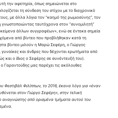
υτή την αφετηρία, όπως σημειώνεται στο
λογίζεται τη σύνδεση του στίχου με το διαχρονικό
ους, με άλλα λόγια τον “καημό της ρωμιοσύνης”, τον
 ή γνωστοποιώντας ταυτόχρονα στον “συνομιλητή”
ι κείμενα άλλων συγγραφέων», ενώ σε έντεκα σημεία
ρχόμενα από βίντεο που προβλήθηκαν κατά τη
στα βίντεο μιλούν η Μαρώ Σεφέρη, ο Γιώργος
, γυναίκες και άνδρες που δέχονται ερωτήματα από
ς και ο ίδιος ο Σεφέρης σε συνέντευξή του).
 ο Γαραντούδης μας παρέχει τις ακόλουθες
υ Φεστιβάλ Φιλίππων, το 2016, έκανα λόγο για «έναν
θύνεται στον Γιώργο Σεφέρη», στην τελική
ί ο αναγνώστης από ορισμένα τμήματα αυτού του
 εμένα.