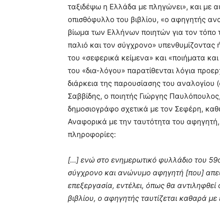
ταξιδέψω η Ελλάδα με πληγώνει», και με α
οπισθόφυλλο του βιβλίου, «ο αφηγητής ανα
βίωμα των Ελλήνων ποιητών για τον τόπο τ
παλιό και τον σύγχρονο» υπενθυμίζοντας
του «σεφερικά κείμενα» και «ποιήματα κα
του «δια-λόγου» παρατίθενται λόγια προε
διάρκεια της παρουσίασης του αναλογίου (
Σαββίδης, ο ποιητής Γιώργης Παυλόπουλος
δημοσιογράφο σχετικά με τον Σεφέρη, καθώ
Αναφορικά με την ταυτότητα του αφηγητή,
πληροφορίες:
[…] ενώ στο ενημερωτικό φυλλάδιο του 59ο
σύγχρονο και ανώνυμο αφηγητή [που] απευ
επεξεργασία, εντέλει, όπως θα αντιληφθε
βιβλίου, ο αφηγητής ταυτίζεται καθαρά με