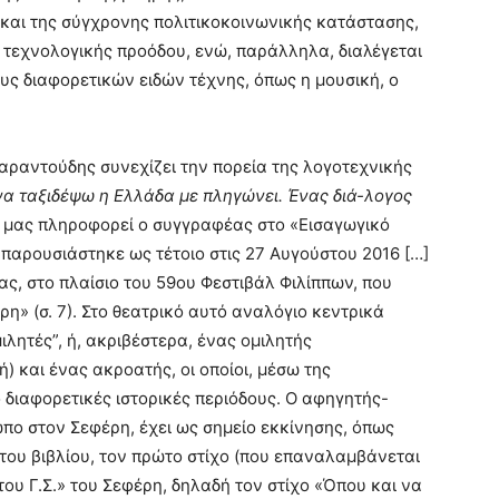
 και της σύγχρονης πολιτικοκοινωνικής κατάστασης,
ς τεχνολογικής προόδου, ενώ, παράλληλα, διαλέγεται
υς διαφορετικών ειδών τέχνης, όπως η μουσική, ο
Γαραντούδης συνεχίζει την πορεία της λογοτεχνικής
να ταξιδέψω η Ελλάδα με πληγώνει. Ένας διά-λογος
ς μας πληροφορεί ο συγγραφέας στο «Εισαγωγικό
 παρουσιάστηκε ως τέτοιο στις 27 Αυγούστου 2016 […]
ας, στο πλαίσιο του 59ου Φεστιβάλ Φιλίππων, που
η» (σ. 7). Στο θεατρικό αυτό αναλόγιο κεντρικά
ιλητές”, ή, ακριβέστερα, ένας ομιλητής
) και ένας ακροατής, οι οποίοι, μέσω της
διαφορετικές ιστορικές περιόδους. Ο αφηγητής-
ωπο στον Σεφέρη, έχει ως σημείο εκκίνησης, όπως
 του βιβλίου, τον πρώτο στίχο (που επαναλαμβάνεται
του Γ.Σ.» του Σεφέρη, δηλαδή τον στίχο «Όπου και να