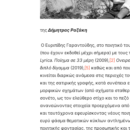
της
Δήμητρας Ραζάκη
Ο Ευριπίδης Γαραντούδης, στο ποιητικό το
(που έχουν εκδοθεί μέχρι σήμερα) με τους
Lyrica. Ποίημα σε 33 μέρη
(2009),
[2]
Ονειρ
διπλό δίγαμμα
(2019),
[5]
καθώς και από ποι
κινείται διαρκώς ανάμεσα στις περιοχές τ
και της σατιρικής γραφής, κατά συνέπεια
μορφικών σχημάτων (από σχήματα σταθερή
σονέτο, ως τον ελεύθερο στίχο και το πεζό
ανανεώνοντας στοιχεία προερχόμενα από 
και ταυτόχρονα εφευρίσκοντας νέους ποιη
ευρύ φάσμα θεματικών κύκλων αντλημένων
ποιητικής φαντασίας, της προσωπικής και τ