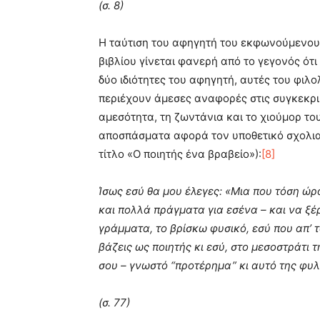
(σ. 8)
Η ταύτιση του αφηγητή του εκφωνούμενου 
βιβλίου γίνεται φανερή από το γεγονός ότι
δύο ιδιότητες του αφηγητή, αυτές του φιλ
περιέχουν άμεσες αναφορές στις συγκεκρι
αμεσότητα, τη ζωντάνια και το χιούμορ το
αποσπάσματα αφορά τον υποθετικό σχολια
τίτλο «Ο ποιητής ένα βραβείο»):
[8]
Ίσως εσύ θα μου έλεγες: «Μια που τόση ώρα,
και πολλά πράγματα για εσένα – και να ξέ
γράμματα, το βρίσκω φυσικό, εσύ που απ’ τ
βάζεις ως ποιητής κι εσύ, στο μεσοστράτι 
σου – γνωστό “προτέρημα” κι αυτό της φυλ
(σ. 77)