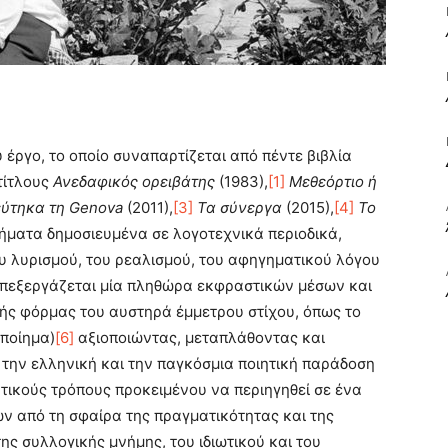
ΒΙΒΛΙΟ
υ έργο, το οποίο συναπαρτίζεται από πέντε βιβλία
 τίτλους
Ανεδαφικός ορειβάτης
(1983),
[1]
Μεθεόρτιο ή
ΚΑΙ
εύτηκα τη
Genova
(2011),
[3]
Τα σύνεργα
(2015),
[4]
Το
ήματα δημοσιευμένα σε λογοτεχνικά περιοδικά,
ου λυρισμού, του ρεαλισμού, του αφηγηματικού λόγου
 επεξεργάζεται μία πληθώρα εκφραστικών μέσων και
ς φόρμας του αυστηρά έμμετρου στίχου, όπως το
ΤΙΣ
 ποίημα)
[6]
αξιοποιώντας, μεταπλάθοντας και
την ελληνική και την παγκόσμια ποιητική παράδοση
τικούς τρόπους προκειμένου να περιηγηθεί σε ένα
 από τη σφαίρα της πραγματικότητας και της
ης συλλογικής μνήμης, του ιδιωτικού και του
ΤΕΧΝΕΣ