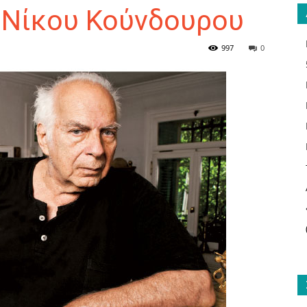
υ Νίκου Κούνδουρου
997
0
ΑΝΑΓΝΩΣΤΗΣ
ΓΙΑ
ΤΟ