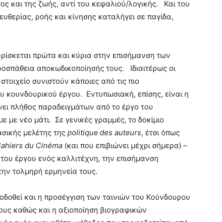
ς και της ζωής, αντί του κεφαλιού/λογικής. Και του
λευθερίας, ροής και κίνησης καταλήγει σε παγίδα,
υρίσκεται πρώτα και κύρια στην επισήμανση των
οσπάθεια αποκωδικοποίησής τους. Ιδιαιτέρως οι
 στοιχείο συνιστούν κάποιες από τις πιο
ου κουνδουρικού έργου.
Εντυπωσιακή, επίσης, είναι η
νει πλήθος παραδειγμάτων από το έργο του
 με νέο μάτι. Σε γενικές γραμμές, το δοκίμιο
ασικής μελέτης της
p
olitique
des
auteurs
, έτσι όπως
ahiers du Cinéma
(και που επιβιώνει μέχρι σήμερα) –
 του έργου ενός καλλιτέχνη, την επισήμανση
ην τολμηρή ερμηνεία τους.
οδοθεί και η προσέγγιση των ταινιών του Κούνδουρου
ους καθώς και η αξιοποίηση βιογραφικών