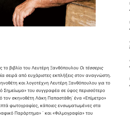
ΒΙΒΛΙΟ
ΚΑΙ
ος το βιβλίο του Λευτέρη Ξανθόπουλου
Οι τέσσερις
ία σειρά από ευχάριστες εκπλήξεις στον αναγνώστη.
κηνοθέτη και λογοτέχνη Λευτέρη Ξανθόπουλου για το
κό Σημείωμα» του συγγραφέα σε ύφος περισσότερο
ΤΙΣ
ό τον σκηνοθέτη Λάκη Παπαστάθη˙
ένα «Επίμετρο»
επτά φωτογραφίες, κάποιες ενσωματωμένες στα
ραφικό Παράρτημα» ˙ και «Φιλμογραφία» του
ΤΕΧΝΕΣ