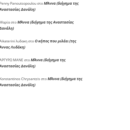
ΜΆννα (διήγημα της
Penny Panoutsopoulou
στο
Αναστασίας Δανάλη)
ΜΆννα (διήγημα της Αναστασίας
Μαρία
στο
Δανάλη)
Ο κήπος που μιλάει (της
Aikaterini λυδακη
στο
Άννας Λυδάκη)
ΜΆννα (διήγημα της
ΑΡΓΥΡΩ ΜΑΝΕ
στο
Αναστασίας Δανάλη)
ΜΆννα (διήγημα της
Konstantinos Chrysantzis
στο
Αναστασίας Δανάλη)