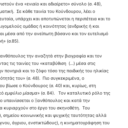
στούν ένα «ενιαίο και αδιαίρετο» σύνολο (σ. 48),
ατική. Σε κάθε ταινία του Κούνδουρου, λέει ο
υταία, υπάρχει και αποτυπώνεται η περιπέτεια και το
ιγομελούς ομάδας ή κοινότητας (ανδρικής ή και
ίται μέσα από την ανείπωτη βάσανο και τον ευτελισμό
» (σ.85).
ανθόπουλος την αναζητά στην βιογραφία και τον
τας τις ταινίες του «καταβύθιση (…) μέσα στις
ν πονηριά και το ζόφο τόσο της παιδικής του ηλικίας
τητάς του» (σ. 48). Πιο συγκεκριμένα, ο
 βίωσε ο Κούνδουρος (σ. 40) και, κυρίως, στη
ικό
εμφύλιο μίασμα
» (σ. 84). Τον καταλυτικό ρόλο της
 υπαινίσσεται ο Ξανθόπουλος και κατά την
να κυριαρχούν στο έργο του σκηνοθέτη. Του
), σημείου κοινωνικής και ψυχικής ταυτότητας αλλά
γνου, άγριου, ενστικτώδους), η κινηματογράφηση του