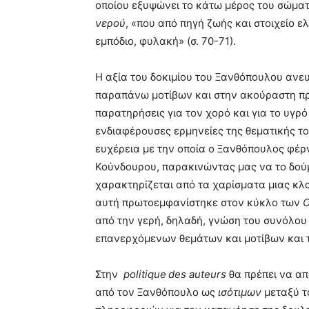
οποίου εξυψώνει το κάτω μέρος του σώματο
νερού
, «που από πηγή ζωής και στοιχείο ε
εμπόδιο, φυλακή» (σ. 70-71).
Η αξία του δοκιμίου του Ξανθόπουλου ανε
παραπάνω μοτίβων και στην ακούραστη πρ
παρατηρήσεις για τον χορό και για το υγρό
ενδιαφέρουσες ερμηνείες της θεματικής τ
ευχέρεια με την οποία ο Ξανθόπουλος φέρ
Κούνδουρου, παρακινώντας μας να το δούμε
χαρακτηρίζεται από τα χαρίσματα μιας κλ
αυτή πρωτοεμφανίστηκε στον κύκλο των
C
από την γερή, δηλαδή, γνώση του συνόλου
επανερχόμενων θεμάτων και μοτίβων και τ
Στην
p
olitique
des
auteurs
θα πρέπει να απ
από τον Ξανθόπουλο ως
ισότιμων
μεταξύ τ