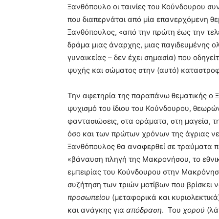
Ξανθόπουλο οι ταινίες του Κούνδουρου συνι
που διαπερνάται από μία επανερχόμενη θεμ
Ξανθόπουλος, «από την πρώτη έως την τελε
δράμα μιας άναρχης, μιας παγιδευμένης ολ
γυναικείας – δεν έχει σημασία) που οδηγε
ψυχής και σώματος στην (αυτό) καταστροφή
Την αφετηρία της παραπάνω θεματικής ο Ξ
ψυχισμό του ίδιου του Κούνδουρου, θεωρών
φαντασιώσεις, στα οράματα, στη μαγεία, τη
όσο και των πρώτων χρόνων της άγριας νεό
Ξανθόπουλος θα αναφερθεί σε τραύματα που
«βάναυση πληγή της Μακρονήσου, το εθν
εμπειρίας του Κούνδουρου στην Μακρόνησο
συζήτηση των τριών μοτίβων που βρίσκει 
προσωπείου
(μεταφορικά και κυριολεκτικά
και ανάγκης για
απόδραση
. Του
χορού
(λά