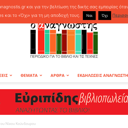
anagnostis.gr και για την βελτίωση της δικής σας εμπειρίας ότα
es και το «Όχι» για τη μη αποδοχή τους.
Περισσ
Ναι
Όχι
ΞΕΙΣ
ΘΕΜΑΤΑ
ΑΡΘΡΑ
ΕΚΔΗΛΩΣΕΙΣ ΑΝΑΓΝΩΣΤ
ΠΕΡΙΟΔΙΚΟ
 του Νίκου Κούνδουρου
Ο