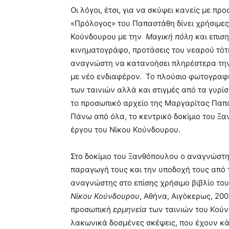
Οι λόγοι, έτσι, για να σκύψει κανείς με πρ
«Πρόλογος» του Παπαστάθη δίνει χρήσιμες
Κούνδουρου με την
Μαγική πόλη
και επιση
κινηματογράφο, προτάσεις του νεαρού τότ
αναγνώστη να κατανοήσει πληρέστερα την
με νέο ενδιαφέρον. Το πλούσιο φωτογραφι
των ταινιών αλλά και στιγμές από τα γυρ
το προσωπικό αρχείο της Μαργαρίτας Παπ
Πάνω από όλα, το κεντρικό δοκίμιο του Ξ
έργου του Νίκου Κούνδουρου.
Στο δοκίμιο του Ξανθόπουλου ο αναγνώστης
παραγωγή τους και την υποδοχή τους από τ
αναγνώστης στο επίσης χρήσιμο βιβλίο το
Νίκου Κούνδουρου
, Αθήνα, Αιγόκερως, 200
προσωπική
ερμηνεία
των ταινιών του Κούν
λακωνικά δοσμένες σκέψεις, που έχουν κά