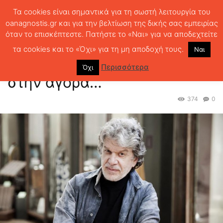
Τα cookies είναι σημαντικά για τη σωστή λειτουργία του
oanagnostis.gr και για την βελτίωση της δικής σας εμπειρίας
όταν το επισκέπτεστε. Πατήστε το «Ναι» για να αποδεχτείτε
ΑΡΧΙΚΗ
ΘΕΜΑΤΑ
ΘΕΑΤΡΟ
Γιάννης Βούρος:μπαίνοντας στην
αγορά…
τα cookies και το «Όχι» για τη μη αποδοχή τους.
Ναι
Γιάννης Βούρος:μπαίνοντας
Περισσότερα
Όχι
στην αγορά…
374
0