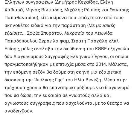
Ελλήνων συγγραφέων (Δημήτρης Κεχαΐδης, Ελένη
Χαβιαρά, Μηνάς Βιντιάδης, Μιχάλης Ρέππας και Θανάσης
Παπαθανασίου), είτε κείμενα που φτιάχτηκαν από τους
σκηνοθέτες ειδικά για την παράσταση (
Με μουσικές
εξαίσιες…
Σοφία Σπυράτου
, Μικρασία
του Λεωνίδα
Παπαδόπουλου Σερσε λα φαμ, Στρατή Πασχάλη κλπ
).
Επίσης, μόλις ανέλαβα την διεύθυνση του ΚΘΒΕ εξήγγειλα
δύο Διαγωνισμούς Συγγραφής Ελληνικού Έργου, οι οποίοι
πραγματοποιήθηκαν με επιτυχία μέσα στο 2014. Μάλιστα,
την επόμενη σεζόν θα δούμε στη σκηνή μια εξαιρετική
διασκευή της “Αιολικής Γης” του Ηλία Βενέζη. Μέσα στην
τρέχουσα χρονιά θα επαναπροκηρύξουμε νέο διαγωνισμό
που θα δώσει την ευκαιρία σε γνωστούς αλλά και
άγνωστους συγγραφείς που ασχολούνται με το θέατρο να
αναδειχθούν.