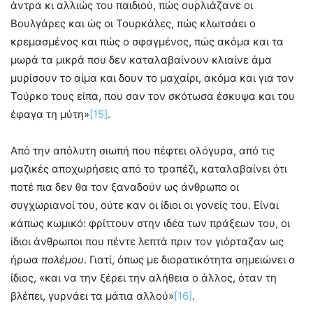
άντρα κι αλλιώς του παιδιού, πώς ουρλιάζανε οι
Βουλγάρες και ώς οι Τουρκάλες, πώς κλωτσάει ο
κρεμασμένος και πώς ο σφαγμένος, πώς ακόμα και τα
μωρά τα μικρά που δεν καταλαβαίνουν κλιαίνε άμα
μυρίσουν το αίμα και δουν το μαχαίρι, ακόμα και για τον
Τούρκο τους είπα, που σαν τον σκότωσα έσκυψα και του
έφαγα τη μύτη»
[15]
.
Από την απόλυτη σιωπή που πέφτει ολόγυρα, από τις
μαζικές αποχωρήσεις από το τραπέζι, καταλαβαίνει ότι
ποτέ πια δεν θα τον ξαναδούν ως άνθρωπο οι
συγχωριανοί του, ούτε καν οι ίδιοι οι γονείς του. Είναι
κάπως κωμικό: φρίττουν στην ιδέα των πράξεων του, οι
ίδιοι άνθρωποι που πέντε λεπτά πριν τον γιόρταζαν ως
ήρωα
πολέμου
. Γιατί, όπως με διορατικότητα σημειώνει ο
ίδιος, «και να την ξέρει την αλήθεια ο άλλος, όταν τη
βλέπει, γυρνάει τα μάτια αλλού»
[16]
.