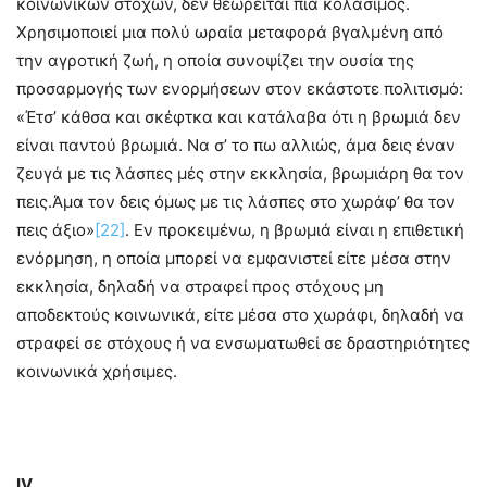
κοινωνικών στόχων, δεν θεωρείται πια κολάσιμος.
Χρησιμοποιεί μια πολύ ωραία μεταφορά βγαλμένη από
την αγροτική ζωή, η οποία συνοψίζει την ουσία της
προσαρμογής των ενορμήσεων στον εκάστοτε πολιτισμό:
«Έτσ’ κάθσα και σκέφτκα και κατάλαβα ότι η βρωμιά δεν
είναι παντού βρωμιά. Να σ’ το πω αλλιώς, άμα δεις έναν
ζευγά με τις λάσπες μές στην εκκλησία, βρωμιάρη θα τον
πεις.Άμα τον δεις όμως με τις λάσπες στο χωράφ’ θα τον
πεις άξιο»
[22]
. Εν προκειμένω, η βρωμιά είναι η επιθετική
ενόρμηση, η οποία μπορεί να εμφανιστεί είτε μέσα στην
εκκλησία, δηλαδή να στραφεί προς στόχους μη
αποδεκτούς κοινωνικά, είτε μέσα στο χωράφι, δηλαδή να
στραφεί σε στόχους ή να ενσωματωθεί σε δραστηριότητες
κοινωνικά χρήσιμες.
IV
.