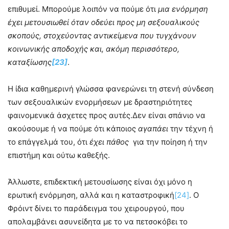
επιθυμεί. Μπορούμε λοιπόν να πούμε ότι
μια ενόρμηση
έχει μετουσιωθεί όταν οδεύει προς μη σεξουαλικούς
σκοπούς, στοχεύοντας αντικείμενα που τυγχάνουν
κοινωνικής αποδοχής και, ακόμη περισσότερο,
καταξίωσης
[23]
.
Η ίδια καθημερινή γλώσσα φανερώνει τη στενή σύνδεση
των σεξουαλικών ενορμήσεων με δραστηριότητες
φαινομενικά άσχετες προς αυτές.Δεν είναι σπάνιο να
ακούσουμε ή να πούμε ότι κάποιος
αγαπάει
την τέχνη ή
το επάγγελμά του, ότι
έχει πάθος
για την ποίηση ή την
επιστήμη και ούτω καθεξής.
Άλλωστε, επιδεκτική μετουσίωσης είναι όχι μόνο η
ερωτική ενόρμηση, αλλά και η καταστροφική
[24]
. Ο
Φρόιντ δίνει το παράδειγμα του χειρουργού, που
απολαμβάνει ασυνείδητα με το να πετσοκόβει το