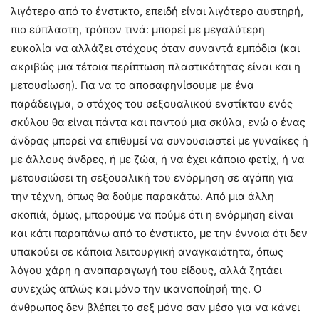
λιγότερο από το ένστικτο, επειδή είναι λιγότερο αυστηρή,
πιο εύπλαστη, τρόπον τινά: μπορεί με μεγαλύτερη
ευκολία να αλλάζει στόχους όταν συναντά εμπόδια (και
ακριβώς μια τέτοια περίπτωση πλαστικότητας είναι και η
μετουσίωση). Για να το αποσαφηνίσουμε με ένα
παράδειγμα, ο στόχος του σεξουαλικού ενστίκτου ενός
σκύλου θα είναι πάντα και παντού μια σκύλα, ενώ ο ένας
άνδρας μπορεί να επιθυμεί να συνουσιαστεί με γυναίκες ή
με άλλους άνδρες, ή με ζώα, ή να έχει κάποιο φετίχ, ή να
μετουσιώσει τη σεξουαλική του ενόρμηση σε αγάπη για
την τέχνη, όπως θα δούμε παρακάτω. Από μια άλλη
σκοπιά, όμως, μπορούμε να πούμε ότι η ενόρμηση είναι
και κάτι παραπάνω από το ένστικτο, με την έννοια ότι δεν
υπακούει σε κάποια λειτουργική αναγκαιότητα, όπως
λόγου χάρη η αναπαραγωγή του είδους, αλλά ζητάει
συνεχώς απλώς και μόνο την ικανοποίησή της. Ο
άνθρωπος δεν βλέπει το σεξ μόνο σαν μέσο για να κάνει