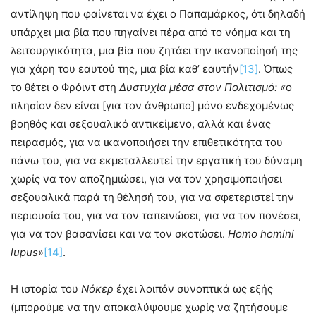
αντίληψη που φαίνεται να έχει ο Παπαμάρκος, ότι δηλαδή
υπάρχει μια βία που πηγαίνει πέρα από το νόημα και τη
λειτουργικότητα, μια βία που ζητάει την ικανοποίησή της
για χάρη του εαυτού της, μια βία καθ’ εαυτήν
[13]
. Όπως
το θέτει ο Φρόιντ στη
Δυστυχία μέσα στον Πολιτισμό:
«
ο
πλησίον δεν είναι [για τον άνθρωπο] μόνο ενδεχομένως
βοηθός και σεξουαλικό αντικείμενο, αλλά και ένας
πειρασμός, για να ικανοποιήσει την επιθετικότητα του
πάνω του, για να εκμεταλλευτεί την εργατική του δύναμη
χωρίς να τον αποζημιώσει, για να τον χρησιμοποιήσει
σεξουαλικά παρά τη θέλησή του, για να σφετεριστεί την
περιουσία του, για να τον ταπεινώσει, για να τον πονέσει,
για να τον βασανίσει και να τον σκοτώσει.
Homo
homini
lupus
»
[14]
.
Η ιστορία του
Νόκερ
έχει λοιπόν συνοπτικά ως εξής
(μπορούμε να την αποκαλύψουμε χωρίς να ζητήσουμε