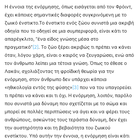
Η έννοια της ενόρμησης, όπως εισάγεται από τον Φρόιντ,
έχει κάποιες σημαντικές διαφορές συγκρινόμενη με το
ζωικό ένστικτο.Το ένστικτο ενός ζώου συνιστά μια ακριβή
οδηγία που το οδηγεί σε μια συμπεριφορά, είναι κάτι το
απαρέγκλιτο, “ένα είδος γνώσης μέσα στο
πραγματικό”
[2]
. Το ζώο ξέρει ακριβώς τι πρέπει να κάνει
όταν, λόγου χάρη, είναι ο καιρός να ζευγαρώσει, ενώ από
τον άνθρωπο λείπει μια τέτοια γνώση. Όπως το έθεσε ο
Λακάν, σχολιάζοντας τη φροϊδική θεωρία για την
ενόρμηση, στον άνθρωπο δεν υπάρχει κάποια
«ηθικολογία εντός της φύσης»
[3]
που να του υπαγορεύει
τι πρέπει να κάνει και τι όχι. Η ενόρμηση, λοιπόν, παρόλο
που συνιστά μια δύναμη που σχετίζεται με το σώμα και
μπορεί σε πολλές περιπτώσεις να άγει και να φέρει τους
ανθρώπους, ασκώντας τους τεράστια δύναμη, δεν έχει
την αυστηρότητα και τη βεβαιότητα του ζωικού
ενστίκτου. Υπό αυτήν την έννοια, η ενόρμηση είναι κάτι