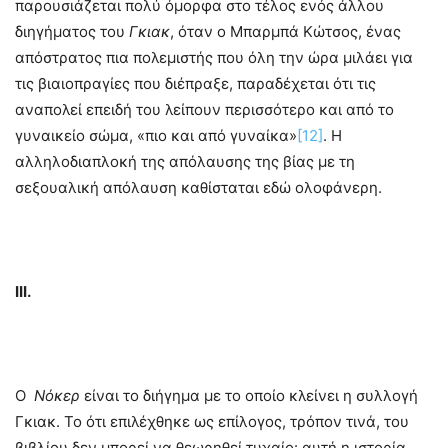
παρουσιάζεται πολύ όμορφα στο τέλος ενός άλλου
διηγήματος του
Γκιακ
, όταν ο Μπαρμπά Κώτσος, ένας
απόστρατος πια πολεμιστής που όλη την ώρα μιλάει για
τις βιαιοπραγίες που διέπραξε, παραδέχεται ότι τις
αναπολεί επειδή του λείπουν περισσότερο και από το
γυναικείο σώμα, «πιο και από γυναίκα»
[12]
. Η
αλληλοδιαπλοκή της απόλαυσης της βίας με τη
σεξουαλική απόλαυση καθίσταται εδώ ολοφάνερη.
ΙΙΙ.
Ο
Νόκερ
είναι το διήγημα με το οποίο κλείνει η συλλογή
Γκιακ. Το ότι επιλέχθηκε ως επίλογος, τρόπον τινά, του
βιβλίου δεν μπορεί να θεωρηθεί τυχαίο: αυτή η ιστορία