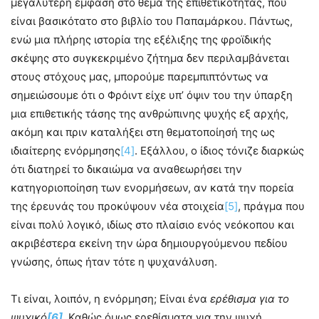
μεγαλύτερη έμφαση στο θέμα της επιθετικότητας, που
είναι βασικότατο στο βιβλίο του Παπαμάρκου. Πάντως,
ενώ μια πλήρης ιστορία της εξέλιξης της φροϊδικής
σκέψης στο συγκεκριμένο ζήτημα δεν περιλαμβάνεται
στους στόχους μας, μπορούμε παρεμπιπτόντως να
σημειώσουμε ότι ο Φρόιντ είχε υπ’ όψιν του την ύπαρξη
μια επιθετικής τάσης της ανθρώπινης ψυχής εξ αρχής,
ακόμη και πριν καταλήξει στη θεματοποίησή της ως
ιδιαίτερης ενόρμησης
[4]
. Εξάλλου, ο ίδιος τόνιζε διαρκώς
ότι διατηρεί το δικαιώμα να αναθεωρήσει την
κατηγοριοποίηση των ενορμήσεων, αν κατά την πορεία
της έρευνάς του προκύψουν νέα στοιχεία
[5]
, πράγμα που
είναι πολύ λογικό, ιδίως στο πλαίσιο ενός νεόκοπου και
ακριβέστερα εκείνη την ώρα δημιουργούμενου πεδίου
γνώσης, όπως ήταν τότε η ψυχανάλυση.
Τι είναι, λοιπόν, η ενόρμηση; Είναι ένα
ερέθισμα για το
ψυχικό
[6]
. Καθώς όμως ερεθίσματα για την ψυχή