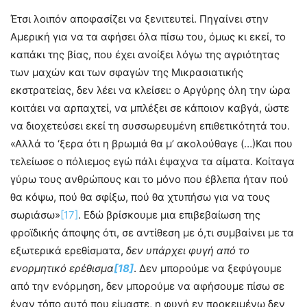
Έτσι λοιπόν αποφασίζει να ξενιτευτεί. Πηγαίνει στην
Αμερική για να τα αφήσει όλα πίσω του, όμως κι εκεί, το
καπάκι της βίας, που έχει ανοίξει λόγω της αγριότητας
των μαχών και των σφαγών της Μικρασιατικής
εκστρατείας, δεν λέει να κλείσει: ο Αργύρης όλη την ώρα
κοιτάει να αρπαχτεί, να μπλέξει σε κάποιον καβγά, ώστε
να διοχετεύσει εκεί τη συσσωρευμένη επιθετικότητά του.
«Αλλά το ‘ξερα ότι η βρωμιά θα μ’ ακολούθαγε (…)Και που
τελείωσε ο πόλιεμος εγώ πάλι έψαχνα τα αίματα. Κοίταγα
γύρω τους ανθρώπους και το μόνο που έβλεπα ήταν πού
θα κόψω, πού θα σφίξω, πού θα χτυπήσω για να τους
σωριάσω»
[17]
. Εδώ βρίσκουμε μια επιβεβαίωση της
φροϊδικής άποψης ότι, σε αντίθεση με ό,τι συμβαίνει με τα
εξωτερικά ερεθίσματα,
δεν υπάρχει φυγή από το
ενορμητικό ερέθισμα
[18]
. Δεν μπορούμε να ξεφύγουμε
από την ενόρμηση, δεν μπορούμε να αφήσουμε πίσω σε
έναν τόπο αυτό που είμαστε, η φυγή εν προκειμένω δεν