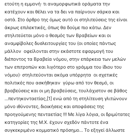
ετούτη η εμμονή∙ τι αναμορφωτικά οράματα την
κατέχουν και θέλει να τα δει να παίρνουν σάρκα και
οστά. Στο άρθρο της όμως αυτό οι στηλιτεύσεις της είναι
άκρως επιλεκτικές, όπως θα δούμε πιο κάτω. Δεν
στηλιτεύεται μόνο ο θεσμός των Βραβείων και οι
αναμφίβολες δυσλειτουργίες του (οι οποίες πάντως
μάλλον οφείλονται στην εκάστοτε εφαρμογή του
διέποντος τα Βραβεία νόμου, στην επάρκεια των μελών
των επιτροπών και λιγότερο στο γράμμα του ίδιου του
νόμου)∙ στηλιτεύονται ακόμα υπόρρητα οι σχετικές
πολιτικές που ασκήθηκαν γύρω από τον θεσμό, οι
βραβεύσεις και οι μη βραβεύσεις, τουλάχιστον σε βάθος
…πεντηκονταετίας,[1] ενώ από τη στηλίτευση γλιτώνουν
μόνο ιθύνοντες, διοικήσεις και αποφάσεις της
προηγούμενης πενταετίας !!! Με λίγα λόγια, οι δριμύτατες
κατηγορίες της Μ.Χ. έχουν σχεδόν πάντοτε ένα
συγκεκριμένο κομματικό πρόσημο… Το εξηγεί άλλωστε