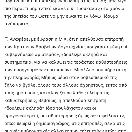
αδρανούς και παροπλισμένου ιδρύματος; Και ας πάω λίγο
πιο πέρα: τι σημαντικό έκανε ο κ. Τσουκαλάς στα χρόνια
της θητείας του ώστε να μην είναι το εν λόγω `Ιδρυμα
ανύπαρκτο;
Γ) Αναφέρει με έμφαση η Μ.Χ. ότι η απελθούσα επιτροπή
των Κρατικών Βραβείων Λογοτεχνίας, «συγκροτημένη επί
κυβερνήσεως αριστεράς», «δούλεψε σκληρά και
συστηματικά, για να καλύψει τις τεράστιες καθυστερήσεις
των προηγουμένων επιτροπών». Μπα! Από πού πήρε αυτή
την πληροφορία; Μήπως μέσα στον ροβεσπιερικό της
ζήλο να βγάλει όλους τους άλλους άχρηστους, εκτός από
τους ημέτερους, καταλογίζει σε λάθος πλευρά τις
καθυστερήσεις; Βεβαίως, η απελθούσα επιτροπή
«δούλεψε σκληρά» (όσο τουλάχιστον και οι
προγενέστερες), οι καθυστερήσεις όμως δεν οφείλονταν,
όπως θεωρεί η δημοσιογράφος, στις επιτροπές, αλλά στις
συχνές κυβερνητικές αλλαγές των τελευταίων ετών, στις