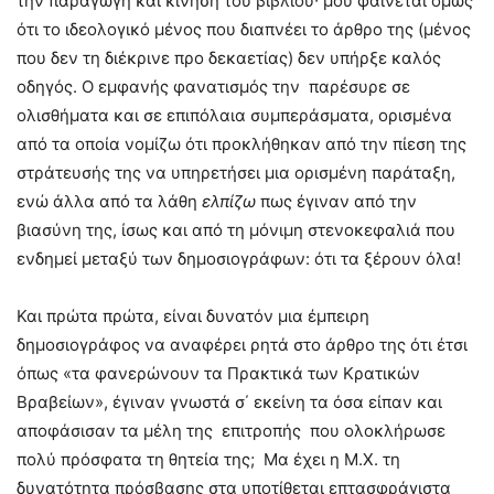
την παραγωγή και κίνηση του βιβλίου∙ μου φαίνεται όμως
ότι το ιδεολογικό μένος που διαπνέει το άρθρο της (μένος
που δεν τη διέκρινε προ δεκαετίας) δεν υπήρξε καλός
οδηγός. Ο εμφανής φανατισμός την παρέσυρε σε
ολισθήματα και σε επιπόλαια συμπεράσματα, ορισμένα
από τα οποία νομίζω ότι προκλήθηκαν από την πίεση της
στράτευσής της να υπηρετήσει μια ορισμένη παράταξη,
ενώ άλλα από τα λάθη
ελπίζω
πως έγιναν από την
βιασύνη της, ίσως και από τη μόνιμη στενοκεφαλιά που
ενδημεί μεταξύ των δημοσιογράφων: ότι τα ξέρουν όλα!
Και πρώτα πρώτα, είναι δυνατόν μια έμπειρη
δημοσιογράφος να αναφέρει ρητά στο άρθρο της ότι έτσι
όπως «τα φανερώνουν τα Πρακτικά των Κρατικών
Βραβείων», έγιναν γνωστά σ΄ εκείνη τα όσα είπαν και
αποφάσισαν τα μέλη της επιτροπής που ολοκλήρωσε
πολύ πρόσφατα τη θητεία της; Μα έχει η Μ.Χ. τη
δυνατότητα πρόσβασης στα υποτίθεται επτασφράγιστα