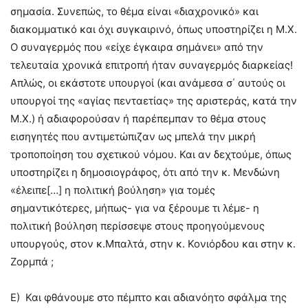
σημασία. Συνεπώς, το θέμα είναι «διαχρονικό» και
διακομματικό και όχι συγκαιρινό, όπως υποστηρίζει η Μ.Χ.
Ο συναγερμός που «είχε έγκαιρα σημάνει» από την
τελευταία χρονικά επιτροπή ήταν συναγερμός διαρκείας!
Απλώς, οι εκάστοτε υπουργοί (και ανάμεσα σ΄ αυτούς οι
υπουργοί της «αγίας πενταετίας» της αριστεράς, κατά την
Μ.Χ.) ή αδιαφορούσαν ή παρέπεμπαν το θέμα στους
εισηγητές που αντιμετώπιζαν ως μπελά την μικρή
τροποποίηση του σχετικού νόμου. Και αν δεχτούμε, όπως
υποστηρίζει η δημοσιογράφος, ότι από την κ. Μενδώνη
«έλειπε[…] η πολιτική βούληση» για τομές
σημαντικότερες, μήπως- για να ξέρουμε τι λέμε- η
πολιτική βούληση περίσσεψε στους προηγούμενους
υπουργούς, στον κ.Μπαλτά, στην κ. Κονιόρδου και στην κ.
Ζορμπά ;
Ε) Και φθάνουμε στο πέμπτο και αδιανόητο σφάλμα της