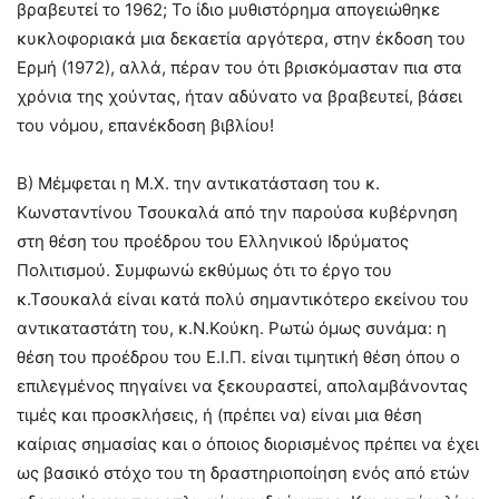
βραβευτεί το 1962; Το ίδιο μυθιστόρημα απογειώθηκε
κυκλοφοριακά μια δεκαετία αργότερα, στην έκδοση του
Ερμή (1972), αλλά, πέραν του ότι βρισκόμασταν πια στα
χρόνια της χούντας, ήταν αδύνατο να βραβευτεί, βάσει
του νόμου, επανέκδοση βιβλίου!
Β) Μέμφεται η Μ.Χ. την αντικατάσταση του κ.
Κωνσταντίνου Τσουκαλά από την παρούσα κυβέρνηση
στη θέση του προέδρου του Ελληνικού Ιδρύματος
Πολιτισμού. Συμφωνώ εκθύμως ότι το έργο του
κ.Τσουκαλά είναι κατά πολύ σημαντικότερο εκείνου του
αντικαταστάτη του, κ.Ν.Κούκη. Ρωτώ όμως συνάμα: η
θέση του προέδρου του Ε.Ι.Π. είναι τιμητική θέση όπου ο
επιλεγμένος πηγαίνει να ξεκουραστεί, απολαμβάνοντας
τιμές και προσκλήσεις, ή (πρέπει να) είναι μια θέση
καίριας σημασίας και ο όποιος διορισμένος πρέπει να έχει
ως βασικό στόχο του τη δραστηριοποίηση ενός από ετών