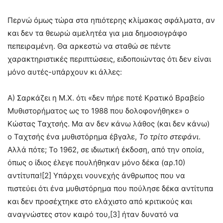
Περνώ όμως τώρα στα ηπιότερης κλίμακας σφάλματα, αν
και δεν τα θεωρώ αμελητέα για μια δημοσιογράφο
πεπειραμένη. Θα αρκεστώ να σταθώ σε πέντε
χαρακτηριστικές περιπτώσεις, ειδοποιώντας ότι δεν είναι
μόνο αυτές-υπάρχουν κι άλλες:
Α) Σαρκάζει η Μ.Χ. ότι «δεν πήρε ποτέ Κρατικό Βραβείο
Μυθιστορήματος ως το 1988 που δολοφονήθηκε» ο
Κώστας Ταχτσής. Μα αν δεν κάνω λάθος (και δεν κάνω)
ο Ταχτσής ένα μυθιστόρημα έβγαλε,
Το τρίτο στεφάνι
.
Αλλά πότε; Το 1962, σε ιδιωτική έκδοση, από την οποία,
όπως ο ίδιος έλεγε πουλήθηκαν μόνο δέκα (αρ.10)
αντίτυπα![2] Υπάρχει νουνεχής άνθρωπος που να
πιστεύει ότι ένα μυθιστόρημα που πούλησε δέκα αντίτυπα
και δεν προσέχτηκε στο ελάχιστο από κριτικούς και
αναγνώστες στον καιρό του,[3] ήταν δυνατό να