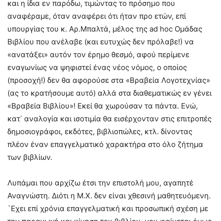
και η ίδια εν παρόδω, τιμώντας το πρόσημο που
αναφέραμε, όταν αναφέρει ότι ήταν προ ετών, επί
υπουργίας του κ. Αρ.Μπαλτά, μέλος της ad hoc Ομάδας
Βιβλίου που ανέλαβε (και ευτυχώς δεν πρόλαβε!) να
«ανατάξει» αυτόν τον έρημο θεσμό, αφού περίμενε
εναγωνίως να ψηφιστεί ένας νέος νόμος, ο οποίος
(προσοχή!) δεν θα αφορούσε στα «Βραβεία Λογοτεχνίας»
(ας το κρατήσουμε αυτό) αλλά στα διαθεματικώς εν γένει
«Βραβεία Βιβλίου»! Εκεί θα χωρούσαν τα πάντα. Ενώ,
κατ΄ αναλογία και ισοτιμία θα εισέρχονταν στις επιτροπές
δημοσιογράφοι, εκδότες, βιβλιοπώλες, κτλ. δίνοντας
πλέον έναν επαγγελματικό χαρακτήρα στο όλο ζήτημα
των βιβλίων.
Λυπάμαι που αρχίζω έτσι την επιστολή μου, αγαπητέ
Αναγνώστη. Διότι η Μ.Χ. δεν είναι χθεσινή μαθητευόμενη.
`Εχει επί χρόνια επαγγελματική και προσωπική σχέση με