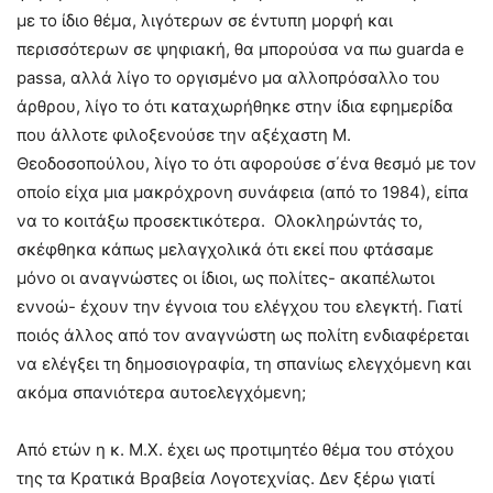
με το ίδιο θέμα, λιγότερων σε έντυπη μορφή και
περισσότερων σε ψηφιακή, θα μπορούσα να πω guarda e
passa, αλλά λίγο το οργισμένο μα αλλοπρόσαλλο του
άρθρου, λίγο το ότι καταχωρήθηκε στην ίδια εφημερίδα
που άλλοτε φιλοξενούσε την αξέχαστη Μ.
Θεοδοσοπούλου, λίγο το ότι αφορούσε σ΄ένα θεσμό με τον
οποίο είχα μια μακρόχρονη συνάφεια (από το 1984), είπα
να το κοιτάξω προσεκτικότερα. Ολοκληρώντάς το,
σκέφθηκα κάπως μελαγχολικά ότι εκεί που φτάσαμε
μόνο οι αναγνώστες οι ίδιοι, ως πολίτες- ακαπέλωτοι
εννοώ- έχουν την έγνοια του ελέγχου του ελεγκτή. Γιατί
ποιός άλλος από τον αναγνώστη ως πολίτη ενδιαφέρεται
να ελέγξει τη δημοσιογραφία, τη σπανίως ελεγχόμενη και
ακόμα σπανιότερα αυτοελεγχόμενη;
Από ετών η κ. Μ.Χ. έχει ως προτιμητέο θέμα του στόχου
της τα Κρατικά Βραβεία Λογοτεχνίας. Δεν ξέρω γιατί