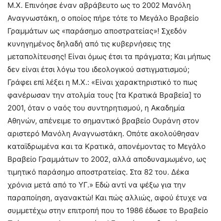
Μ.Χ. Επινόησε έναν αβράβευτο ως το 2002 Μανόλη
Αναγνωστάκη, ο οποίος πήρε τότε το Μεγάλο Βραβείο
Γραμμάτων ως «παράσημο αποστρατείας»! Σχεδόν
κυνηγημένος δηλαδή από τις κυβερνήσεις της
μεταπολίτευσης! Είναι όμως έτσι τα πράγματα; Και μήπως
δεν είναι έτσι λόγω του ιδεολογικού αστιγματισμού;
Γράφει επί λέξει η Μ.Χ.: «Είναι χαρακτηριστικό το πως
φανέρωσαν την ατολμία τους [τα Κρατικά Βραβεία] το
2001, όταν ο ναός του συντηρητισμού, η Ακαδημία
Αθηνών, απένειμε το σημαντικό βραβείο Ουράνη στον
αριστερό Μανόλη Αναγνωστάκη. Οπότε ακολούθησαν
καταϊδρωμένα και τα Κρατικά, απονέμοντας το Μεγάλο
Βραβείο Γραμμάτων το 2002, αλλά αποδυναμωμένο, ως
τιμητικό παράσημο αποστρατείας. Στα 82 του. Δέκα
χρόνια μετά από το ΥΓ.» Εδώ αντί να ψέξω για την
παραποίηση, αγανακτώ! Και πώς αλλιώς, αφού έτυχε να
συμμετέχω στην επιτροπή που το 1986 έδωσε το Βραβείο