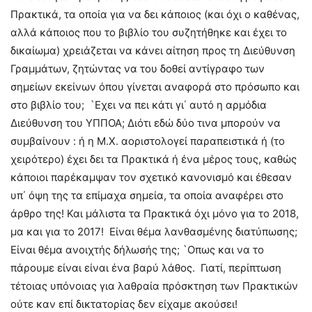
Πρακτικά, τα οποία για να δει κάποιος (και όχι ο καθένας,
αλλά κάποιος που το βιβλίο του συζητήθηκε και έχει το
δικαίωμα) χρειάζεται να κάνει αίτηση προς τη Διεύθυνση
Γραμμάτων, ζητώντας να του δοθεί αντίγραφο των
σημείων εκείνων όπου γίνεται αναφορά στο πρόσωπο και
στο βιβλίο του; `Εχει να πει κάτι γι΄ αυτό η αρμόδια
Διεύθυνση του ΥΠΠΟΑ; Διότι εδώ δύο τινα μπορούν να
συμβαίνουν : ή η Μ.Χ. αοριστολογεί παραπειστικά ή (το
χειρότερο) έχει δει τα Πρακτικά ή ένα μέρος τους, καθώς
κάποιοι παρέκαμψαν τον σχετικό κανονισμό και έθεσαν
υπ΄ όψη της τα επίμαχα σημεία, τα οποία αναφέρει στο
άρθρο της! Και μάλιστα τα Πρακτικά όχι μόνο για το 2018,
μα και για το 2017! Είναι θέμα λανθασμένης διατύπωσης;
Είναι θέμα ανοιχτής δήλωσής της; `Οπως και να το
πάρουμε είναι είναι ένα βαρύ λάθος. Γιατί, περίπτωση
τέτοιας υπόνοιας για λαθραία πρόσκτηση των Πρακτικών
ούτε καν επί δικτατορίας δεν είχαμε ακούσει!