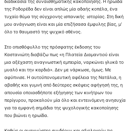
διαδικασία της συναισθηματικής κακοποίησης. Η ηρωίδα
της Ροδορέδα δεν είναι απλώς μία αδαής κοπέλα, ένα
τυχαίο θύμα της σύγχρονης ισπανικής ιστορίας. Στη δική
μου ανάγνωση είναι και μία επιζήσασα έμφυλης βίας, μ’
όλο το θαυμαστό της ψυχικό σθένος.
Στο οπισθόφυλλο της πρόσφατης έκδοσης του
Καστανιώτη διαβάζω πως «η Πλατεία Διαμαντιού είναι
μια αξέχαστη αναγνωστική εμπειρία, ναρκώνει γλυκά το
μυαλό και την καρδιά». Δεν με νάρκωσε, όμως. Με
αφύπνισε. Η αυτοϋπονομευτική αφέλεια της Νατάλια, η
αβαθής και γυμνή από δεύτερες σκέψεις αφήγησή της, η
απουσία οποιασδήποτε εξήγησης των κινήτρων του
περίγυρου, προκαλούν μία όλο και εντεινόμενη ανησυχία
για τα εμφανή σημάδια της ψυχολογικής κακοποίησης
που βιώνει η ηρωίδα.
Καθώς οι αναγνώστες συνδέουν και αξιολογούν τις