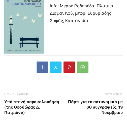
info: Μερσέ Ροδορέδα, Πλατεία
Διαμαντιού, μτφρ: Ευρυβιάδης
Σοφός, Καστανιώτη
Previous article
Next article
Υπό στενή παρακολούθηση
Πάρτι για το αστυνομικό με
(της Θεοδώρας Δ.
60 συγγραφείς, 19
Πατρώνα)
Νοεμβρίου