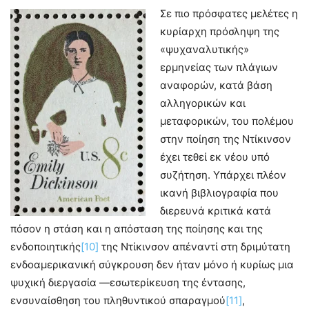
Σε πιο πρόσφατες μελέτες η
κυρίαρχη πρόσληψη της
«ψυχαναλυτικής»
ερμηνείας των πλάγιων
αναφορών, κατά βάση
αλληγορικών και
μεταφορικών, του πολέμου
στην ποίηση της Ντίκινσον
έχει τεθεί εκ νέου υπό
συζήτηση. Υπάρχει πλέον
ικανή βιβλιογραφία που
διερευνά κριτικά κατά
πόσον η στάση και η απόσταση της ποίησης και της
ενδοποιητικής
[10]
της Ντίκινσον απέναντί στη δριμύτατη
ενδοαμερικανική σύγκρουση δεν ήταν μόνο ή κυρίως μια
ψυχική διεργασία —εσωτερίκευση της έντασης,
ενσυναίσθηση του πληθυντικού σπαραγμού
[11]
,