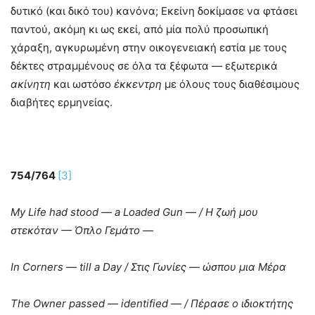
δυτικό (και δικό του) κανόνα; Εκείνη δοκίμασε να φτάσει
παντού, ακόμη κι ως εκεί, από μία πολύ προσωπική
χάραξη, αγκυρωμένη στην οικογενειακή εστία με τους
δέκτες στραμμένους σε όλα τα ξέφωτα — εξωτερικά
ακίνητη
και ωστόσο
έκκεντρη
με όλους τους διαθέσιμους
διαβήτες ερμηνείας.
754/764
[3]
My Life had stood — a Loaded Gun — /
Η
ζωή
μου
στεκόταν
—
Όπλο
Γεμάτο
—
In Corners — till a Day /
Στις
Γωνίες
—
ώσπου
μια
Μέρα
The Owner passed — identified — /
Πέρασε
ο
ιδιοκτήτης