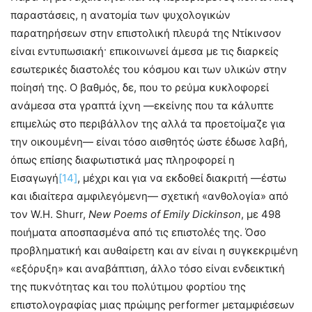
παραστάσεις, η ανατομία των ψυχολογικών
παρατηρήσεων στην επιστολική πλευρά της Ντίκινσον
είναι εντυπωσιακή· επικοινωνεί άμεσα με τις διαρκείς
εσωτερικές διαστολές του κόσμου και των υλικών στην
ποίησή της. Ο βαθμός, δε, που το ρεύμα κυκλοφορεί
ανάμεσα στα γραπτά ίχνη —εκείνης που τα κάλυπτε
επιμελώς στο περιβάλλον της αλλά τα προετοίμαζε για
την οικουμένη— είναι τόσο αισθητός ώστε έδωσε λαβή,
όπως επίσης διαφωτιστικά μας πληροφορεί η
Εισαγωγή
[14]
, μέχρι και για να εκδοθεί διακριτή —έστω
και ιδιαίτερα αμφιλεγόμενη— σχετική «ανθολογία» από
τον W.H. Shurr,
New
Poems
of
Emily
Dickinson
, με 498
ποιήματα αποσπασμένα από τις επιστολές της. Όσο
προβληματική και αυθαίρετη και αν είναι η συγκεκριμένη
«εξόρυξη» και αναβάπτιση, άλλο τόσο είναι ενδεικτική
της πυκνότητας και του πολύτιμου φορτίου της
επιστολογραφίας μιας πρώιμης performer μεταμφιέσεων