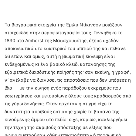
Τα βιογραφικά στοιχεία της Έμιλυ Ντίκινσον μοιάζουν
στοιχειώδη στην αεροφωτογραφία τους. Γεννήθηκε το
1830 στο Amherst της Μασαχουσέτης, έζησε σχεδόν
αποκλειστικά στο εσωτερικό του σπιτιού της και πέθανε
56 ετών. Και όμως, αυτή η βιωματική έκλειψη είναι
ενδεχομένως κι ένα βασικό κλειδί κατανόησης της
εξαιρετικά διεισδυτικής ποίησής της· σαν εκείνη, η γραφή,
ν’ ανέλαβε να διανύσει τις αποστάσεις που δεν μπόρεσε η
ίδια — με την κίνηση ενός παράδοξου εκκρεμούς που
εσωτερίκευε και μετουσίωνε όλους τους κραδασμούς από
τις γύρω δονήσεις. Όταν ερχόταν η στιγμή είχε τη
δυνατότητα ακριβούς εστίασης χωρίς το βάσανο της
κινούμενης άμμου στο πεδίο· είχε, κυρίως, καλλιεργήσει
την τέχνη της ακριβούς απόσταξης σε λέξεις που
σφυγμομετρούσαν κάθε «επικαιρότητα» ή προσωπικό