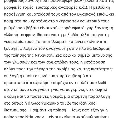
μορφικούς λόγους που προαναφέρθηκαν (ελλειπτικότητα,
μορφικές τομές, εσωτερικές αναφορές κ.ά.). Η μεθοδική
προσέγγιση και απόδοσή τους από τον Βλαβιανό επιδιώκει
ποιήματα που κρατάνε στο ακέραιο τον εσωτερικό τους
ρυθμό, όσο βέβαια είναι κάθε φορά εφικτό, γυρίζοντας τη
γλώσσα με φροντίδα και για τη μελωδία αλλά και για τη
γεωμετρία τους. Το αποτέλεσμα δικαιώνει εκείνον και
ξεναγεί φιλόξενα τον αναγνώστη στην πλατιά διαδρομή
της ποίησης της Ντίκινσον. Στα οριακά σημεία μετάβασης
των γλωσσών και των σωματιδίων τους, η μετάφραση
κλίνει προς την πλευρά της ακρίβειας και της πιστότητας·
επιλογή η οποία αφενός μαρτυρά σεβασμό στο
πρωτότυπο και αφετέρου παρέχει ένα πολύτιμο κλειδί
στον επίμονο αναγνώστη για να συγκρίνει, να σκεφτεί
ακόμη και να προτείνει, νοερά, μια επόμενη παραλλαγή
στο ούτως ή άλλως χιμαιρικό ταξίδι της ιδανικής
διατύπωσης. Η σημαντική ποίηση — ίσως κατ’ εξοχήν η
ποίηση της Ντίκινσον— είναι εκείνη η «καθομιλουμένη»