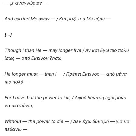
—
μ
’
αναγνώρισε
—
And carried Me away — /
Και
μαζί
του
Με
πήρε
—
[…]
Though I than He — may longer live /
Αν
και
Εγώ
πιο
πολύ
ίσως
—
από
Εκείνον
ζήσω
He
longer
must
—
than
I
— / Πρέπει Εκείνος — από μένα
πιο πολύ —
For I have but the power to kill, /
Αφού
δύναμη
έχω
μόνο
να
σκοτώνω
,
Without
—
the
power
to
die
— / Δεν έχω δύναμη — για να
πεθάνω —