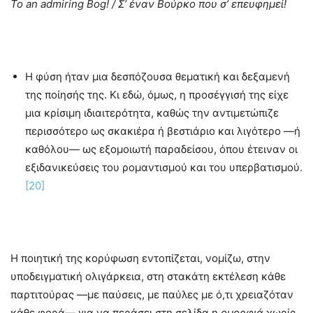
To
an
admiring
Bog
! /
Σ’ έναν Βούρκο που σ’ επευφημεί!
H φύση ήταν μια δεσπόζουσα θεματική και δεξαμενή
της ποίησής της. Κι εδώ, όμως, η προσέγγισή της είχε
μια κρίσιμη ιδιαιτερότητα, καθώς την αντιμετώπιζε
περισσότερο ως σκακιέρα ή βεστιάριο και λιγότερο —ή
καθόλου— ως εξομοιωτή παραδείσου, όπου έτειναν οι
εξιδανικεύσεις του ρομαντισμού και του υπερβατισμού.
[20]
Η ποιητική της κορύφωση εντοπίζεται, νομίζω, στην
υποδειγματική ολιγάρκεια, στη στακάτη εκτέλεση κάθε
παρτιτούρας —με παύσεις, με παύλες με ό,τι χρειαζόταν
κάθε φορά— για να περάσει στη σελίδα η
ομορφιά
χωρίς