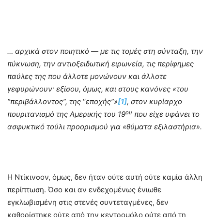
… αρχικά στον ποιητικό — με τις τομές στη σύνταξη, την
πύκνωση, την αντιοξειδωτική ειρωνεία, τις περίφημες
παύλες της που άλλοτε μονώνουν και άλλοτε
γεφυρώνουν· εξίσου, όμως, και στους κανόνες «του
“περιβάλλοντος”, της
‘‘
εποχής”»
[1]
, στον κυρίαρχο
ου
πουριτανισμό της Αμερικής του 19
που είχε υφάνει το
ασφυκτικό τούλι προορισμού για
«θύματα εξιλαστήρια».
Η Ντίκινσον, όμως, δεν ήταν ούτε αυτή ούτε καμία άλλη
περίπτωση. Όσο και αν ενδεχομένως ένιωθε
εγκλωβισμένη στις στενές συντεταγμένες, δεν
καθορίστηκε ούτε από την κεντρομόλο ούτε από τη