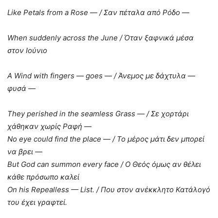
Like
Petals
from
a
Rose
—
/
Σαν
πέταλα
από
Ρόδο
—
When suddenly across the June
/
Όταν
ξαφνικά
μέσα
στον
Ιούνιο
A
Wind
with
fingers
— goes
—
/
Άνεμος
με
δάχτυλα
—
φυσά
—
They perished in the seamless Grass —
/
Σε
χορτάρι
χάθηκαν
χωρίς
Ραφή
—
No eye could find the place —
/
Το
μέρος
μάτι
δεν
μπορεί
να
βρει
—
But God can summon every face
/
Ο
Θεός
όμως
αν
θέλει
κάθε
πρόσωπο
καλεί
On his Repealless — List.
/
Που
στον
ανέκκλητο
Κατάλογό
του
έχει
γραφτεί
.