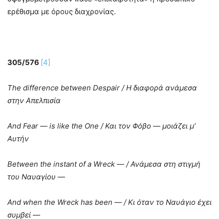
ερέθισμα με όρους διαχρονίας.
305/576
[4]
The
difference between Despair
/
Η
διαφορά
ανάμεσα
στην
Απελπισία
And Fear
— is like the One
/
Και
τον
Φόβο
—
μοιάζει
μ
’
Αυτήν
Between
the
instant
of
a
Wreck
—
/
Ανάμεσα
στη
στιγμή
του
Ναυαγίου
—
And when the
Wreck has been —
/
Κι
όταν
το
Ναυάγιο
έχει
συμβεί
—