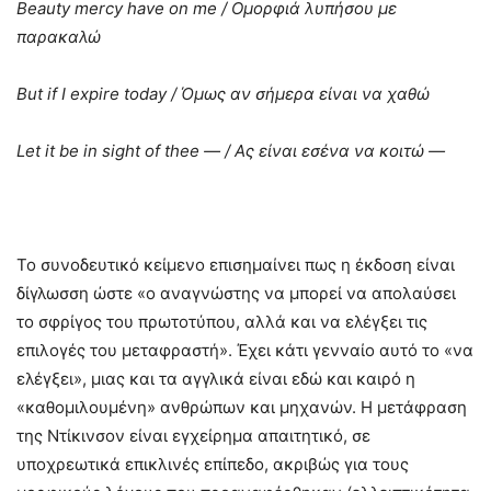
Beauty
mercy
have
on
me
/
Ομορφιά
λυπήσου
με
παρακαλώ
But
if
I
expire
today
/ Όμως αν σήμερα είναι να χαθώ
Let
it
be
in
sight
of
thee
— /
Ας
είναι
εσένα
να
κοιτώ
—
Το συνοδευτικό κείμενο επισημαίνει πως η έκδοση είναι
δίγλωσση ώστε «ο αναγνώστης να μπορεί να απολαύσει
το σφρίγος του πρωτοτύπου, αλλά και να ελέγξει τις
επιλογές του μεταφραστή». Έχει κάτι γενναίο αυτό το «να
ελέγξει», μιας και τα αγγλικά είναι εδώ και καιρό η
«καθομιλουμένη» ανθρώπων και μηχανών. Η μετάφραση
της Ντίκινσον είναι εγχείρημα απαιτητικό, σε
υποχρεωτικά επικλινές επίπεδο, ακριβώς για τους