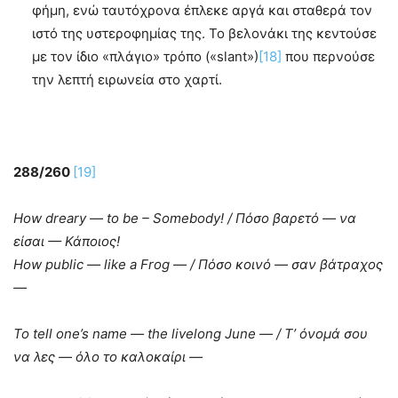
φήμη, ενώ ταυτόχρονα έπλεκε αργά και σταθερά τον
ιστό της υστεροφημίας της. Το βελονάκι της κεντούσε
με τον ίδιο «πλάγιο» τρόπο («slant»)
[18]
που περνούσε
την λεπτή ειρωνεία στο χαρτί.
288/260
[19]
How dreary — to be – Somebody! /
Πόσο
βαρετό
—
να
είσαι
—
Κάποιος
!
How public — like a Frog — /
Πόσο
κοινό
—
σαν
βάτραχος
—
To tell one’s name — the livelong June — /
Τ
’
όνομά
σου
να
λες
—
όλο
το
καλοκαίρι
—