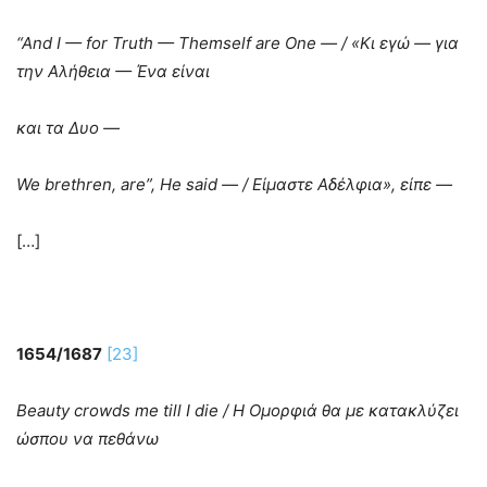
“And
I
— for
Truth
— Themself
are
One
— / «Κι εγώ — για
την Αλήθεια — Ένα είναι
και τα Δυο —
We
brethren
, are
”, He
said
— /
Είμαστε
Αδέλφια
»,
είπε
—
[…]
1654/1687
[23]
Beauty
crowds
me
till
I
die
/ Η Ομορφιά θα με κατακλύζει
ώσπου να πεθάνω