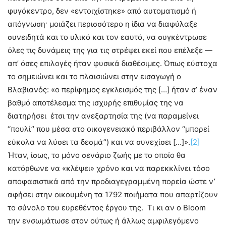
φυγόκεντρο, δεν «εντοιχίστηκε» από αυτοματισμό ή
απόγνωση· μοιάζει περισσότερο η ίδια να διαφύλαξε
συνειδητά και το υλικό και τον εαυτό, να συγκέντρωσε
όλες τις δυνάμεις της για τις στρέψει εκεί που επέλεξε —
απ’ όσες επιλογές ήταν φυσικά διαθέσιμες. Όπως εύστοχα
το σημειώνει και το πλαισιώνει στην εισαγωγή ο
Βλαβιανός: «ο περίφημος εγκλεισμός της […] ήταν σ’ έναν
βαθμό αποτέλεσμα της ισχυρής επιθυμίας της να
διατηρήσει έτσι την ανεξαρτησία της (να παραμείνει
‘‘πουλί’’ που μέσα στο οικογενειακό περιβάλλον ‘‘μπορεί
εύκολα να λύσει τα δεσμά’’) και να συνεχίσει […]».
[2]
Ήταν, ίσως, το μόνο σενάριο ζωής με το οποίο θα
κατόρθωνε να «κλέψει» χρόνο και να παρεκκλίνει τόσο
αποφασιστικά από την προδιαγεγραμμένη πορεία ώστε ν’
αφήσει στην οικουμένη τα 1792 ποιήματα που απαρτίζουν
το σύνολο του ευρεθέντος έργου της. Τι κι αν ο Bloom
την ενσωμάτωσε στον ούτως ή άλλως αμφιλεγόμενο