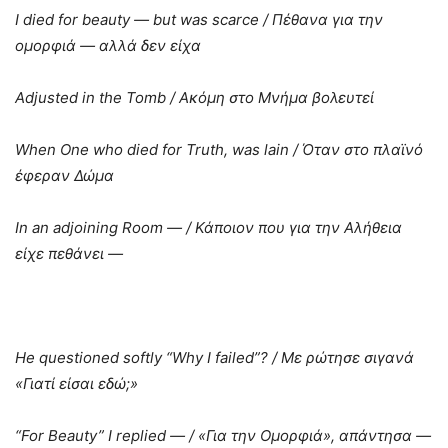
I
died
for
beauty
— but
was
scarce
/ Πέθανα για την
ομορφιά — αλλά δεν είχα
Adjusted
in
the
Tomb
/ Ακόμη στο Μνήμα βολευτεί
When
One
who
died
for
Truth
, was
lain
/
Όταν
στο
πλαϊνό
έφεραν
Δώμα
In
an
adjoining
Room
— / Κάποιον που για την Αλήθεια
είχε πεθάνει —
He
questioned
softly
“Why
I
failed
”? /
Με
ρώτησε
σιγανά
«
Γιατί
είσαι
εδώ
;»
“For
Beauty
” I
replied
— / «Για την Ομορφιά», απάντησα —