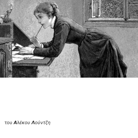
του
Α
λέκου
Λ
ούντζη