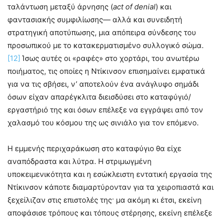
ταλάντωση μεταξύ άρνησης (
act
of
denial
) και
φαντασιακής συμφιλίωσης— αλλά και συνειδητή
στρατηγική αποτύπωσης, μια απόπειρα σύνδεσης του
προσωπικού με το κατακερματισμένο συλλογικό σώμα.
[12]
Ίσως αυτές οι «ραφές» στο χορτάρι, του ανωτέρω
ποιήματος, τις οποίες η Ντίκινσον επισημαίνει εμφατικά
για να τις σβήσει, ν’ αποτελούν ένα ανάγλυφο σημάδι
όσων είχαν απαρέγκλιτα διεισδύσει στο καταφύγιό/
εργαστήριό της και όσων επέλεξε να εγγράψει από τον
χαλασμό του κόσμου της ως σινιάλο για τον επόμενο.
Η εμμενής περιχαράκωση στο καταφύγιο θα είχε
αναπόδραστα και λύτρα. Η στριμωγμένη
υποκειμενικότητα και η εσώκλειστη εντατική εργασία της
Ντίκινσον κάποτε διαμαρτύρονταν για τα χειροπιαστά και
ξεχείλιζαν στις επιστολές της· μα ακόμη κι έτσι, εκείνη
αποφάσισε τρόπους και τόπους στέρησης, εκείνη επέλεξε