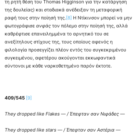
τη ρητή θέση του Thomas Higginson για την κατάργηση
της δουλείας) και σταδιακά ανέδειξαν τη μεταφορική
ραφή τους στην ποίησή της.
[8]
Η Ντίκινσον μπορεί να μην
φωτογράφισε
ανφάς
τον πόλεμο στην ποίησή της, αλλά
καθρέφτισε επανειλημμένα το αρνητικό του σε
ανεξίτηλους στίχους της, τους οποίους αφενός η
φιλολογία προσεγγίζει πλέον εντός του συγκεκριμένου
συγκειμένου, αφετέρου ακούγονται εκκωφαντικά
σύντονοι με κάθε ναρκοθετημένο παρόν έκτοτε.
409/545
[9]
They
dropped
like
Flakes
—
/
Έπεφταν
σαν
Νιφάδες
—
They
dropped
like
stars
—
/
Έπεφταν
σαν
Αστέρια
—