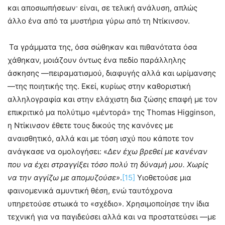
και αποσιωπήσεων· είναι, σε τελική ανάλυση, απλώς
άλλο ένα από τα μυστήρια γύρω από τη Ντίκινσον.
Τα γράμματα της, όσα σώθηκαν και πιθανότατα όσα
χάθηκαν, μοιάζουν όντως ένα πεδίο παράλληλης
άσκησης —πειραματισμού, διαφυγής αλλά και ωρίμανσης
—της ποιητικής της. Εκεί, κυρίως στην καθοριστική
αλληλογραφία και στην ελάχιστη δια ζώσης επαφή με τον
επικριτικό μα πολύτιμο «μέντορά» της Thomas Higginson,
η Ντίκινσον έθετε τους δικούς της κανόνες με
αναισθητικό, αλλά και με τόση ισχύ που κάποτε τον
ανάγκασε να ομολογήσει: «
Δεν έχω βρεθεί με κανέναν
που να έχει στραγγίξει τόσο πολύ τη δύναμή μου. Χωρίς
να την αγγίζω με απομυζούσε»
.
[15]
Υιοθετούσε μια
φαινομενικά αμυντική θέση, ενώ ταυτόχρονα
υπηρετούσε στωικά το «σχέδιο». Χρησιμοποίησε την ίδια
τεχνική για να παγιδεύσει αλλά και να προστατεύσει —με