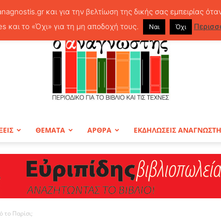
anagnostis.gr και για την βελτίωση της δικής σας εμπειρίας ότα
es και το «Όχι» για τη μη αποδοχή τους.
Περισσ
Ναι
Όχι
ΞΕΙΣ
ΘΕΜΑΤΑ
ΑΡΘΡΑ
ΕΚΔΗΛΩΣΕΙΣ ΑΝΑΓΝΩΣΤ
ΠΕΡΙΟΔΙΚΟ
ό το Παρίσι;
Ο