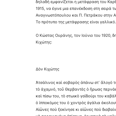
δηλαδή εμφανίζεται η μετάφραση του Καρθα
1915, να έγινε μια επανέκδοση στη σειρά
Αναγνωστόπουλου και Π. Πετράκου στην Αθή
Το πρότυπο της μετάφρασης είναι γαλλικό.
Ο Κώστας Ουράνης, τον Ιούνιο του 1920, δ
Κιχώτης:
Δὸν Κιχώτης
Ἀτσάλινος καὶ σοβαρὸς ἀπάνω στ᾿ ἄλογό τ
τὸ ἀχαμνό, τοῦ Θερβαντὲς ὁ ἥρωας περνάε
καὶ πίσω του, τὸ στωικὸ γαϊδούρι του καβά
ὁ ἱπποκόμος του ὁ χοντρὸς ἀγάλια ἀκολου
Αἰῶνες ποὺ ξεκίνησε κι αἰῶνες ποὺ διαβαίν