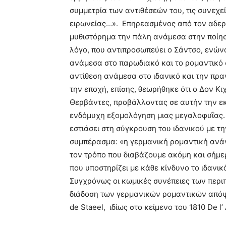
συμμετρία των αντιθέσεών του, τις συνεχε
ειρωνείας…». Επηρεασμένος από τον αδερφό
μυθιστόρημα την πάλη ανάμεσα στην ποίησ
λόγο, που αντιπροσωπεύει ο Σάντσο, ενών
ανάμεσα στο παρωδιακό και το ρομαντικό 
αντίθεση ανάμεσα στο ιδανικό και την πρα
την εποχή, επίσης, θεωρήθηκε ότι ο Δον Κ
Θερβάντες, προβάλλοντας σε αυτήν την εκδ
ενδόμυχη εξομολόγηση μιας μεγαλοφυΐας. Ο
εστιάσει στη σύγκρουση του ιδανικού με τ
συμπέρασμα: «η γερμανική ρομαντική ανάγ
τον τρόπο που διαβάζουμε ακόμη και σήμε
που υποστηρίζει με κάθε κίνδυνο το ιδανικ
Συγχρόνως οι κωμικές συνέπειες των περιπ
διάδοση των γερμανικών ρομαντικών απόψ
de Staeel, ιδίως στο κείμενο του 1810 De l’