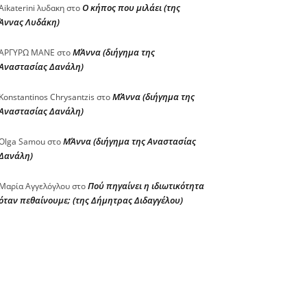
Ο κήπος που μιλάει (της
Aikaterini λυδακη
στο
Άννας Λυδάκη)
ΜΆννα (διήγημα της
ΑΡΓΥΡΩ ΜΑΝΕ
στο
Αναστασίας Δανάλη)
ΜΆννα (διήγημα της
Konstantinos Chrysantzis
στο
Αναστασίας Δανάλη)
ΜΆννα (διήγημα της Αναστασίας
Olga Samou
στο
Δανάλη)
Πού πηγαίνει η ιδιωτικότητα
Μαρία Αγγελόγλου
στο
όταν πεθαίνουμε; (της Δήμητρας Διδαγγέλου)