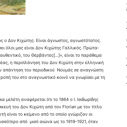
ΒΙΒΛΙΟ
τός ο Δον Κιχώτης. Είναι άγνωστος, αγνωστότατος.
σει όλοι μας είναι Δον Κιχώτης Γαλλικός. Πρώτα-
ΚΑΙ
 αυθεντικό, του Θερβάντες[…]», είναι το παράθεμα
 Ιδέας, η περιπλάνηση του Δον Κιχώτη στην ελληνική
ν απάντηση του περιοδικού Νουμάς σε αναγνώστη
τροπή του στο αναγνωστικό κοινό να γνωρίσει με τη
ΤΙΣ
ια μελέτη αναφέρεται ότι το 1864 ο Ι. Ισιδωρίδης
κευή του Δον Κιχώτη από τον Florian με τον τίτλο
ή είναι το κείμενο από το οποίο γνώριζαν οι
ισσότερο από μισό αιώνα ως το 1919-1921, όταν
ΤΕΧΝΕΣ