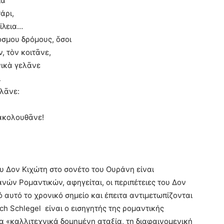
ια
άρι,
ίλεια…
όσμου δρόμους, ὅσοι
, τὸν κοιτᾶνε,
νικὰ γελᾶνε
ὶ
ελᾶνε:
 ἀκολουθᾶνε!
ου Δον Κιχώτη στο σονέτο του Ουράνη είναι
ών Ρομαντικών, αφηγείται, οι περιπέτειες του Δον
 αυτό το χρονικό σημείο και έπειτα αντιμετωπίζονται
ch Schlegel είναι ο εισηγητής της ρομαντικής
ια «καλλιτεχνικά δομημένη αταξία, τη διαφαινομενική