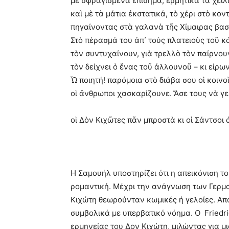
μὲ σφραγισμένα ἐπίσημα, ἑρμητικὰ τὰ χείλ
καὶ μὲ τὰ μάτια ἐκστατικά, τὸ χέρι στὸ κοντ
πηγαίνοντας στὰ γαλανὰ τῆς Χίμαιρας βασ
Στὸ πέρασμά του ἀπ᾿ τοὺς πλατειοὺς τοῦ κ
τὸν συντυχαίνουν, γιὰ τρελλὸ τὸν παίρνουν
τὸν δείχνει ὁ ἕνας τοῦ ἀλλουνοῦ – κι εἰρω
Ὦ ποιητή! παρόμοια στὸ διάβα σου οἱ κοινο
οἱ ἄνθρωποι χασκαρίζουνε. Ἄσε τους νὰ γ
οἱ Δὸν Κιχῶτες πᾶν μπροστὰ κι οἱ Σάντσοι
Η Σαμουήλ υποστηρίζει ότι η απεικόνιση τ
ρομαντική. Μέχρι την ανάγνωση των Γερμαν
Κιχώτη θεωρούνταν κωμικές ή γελοίες. Από
συμβολικά με υπερβατικό νόημα. Ο Friedri
ερμηνείας του Δον Κιχώτη, μιλώντας για μ