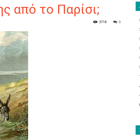
ς από το Παρίσι;
3718
0
ΑΝΑΓΝΩΣΤΗΣ
ΓΙΑ
ΤΟ