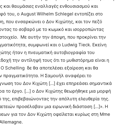
ίς και θαυμάσιες εναλλαγές ενθουσιασμού και
 του, ο August Wilhelm Schlegel εντοπίζει στο
η, που ενσαρκώνει ο Δον Κιχώτης, και τον πεζό
οντας το σοβαρό με το κωμικό και ισορροπώντας
στοιχείο. Με αυτήν την άποψη, που προκρίνει την
γματικότητα, συμφωνεί και ο Ludwig Tieck. Εκείνη
ιχώτης ήταν η πνευματική αυτοβιογραφία του
οχή την αντίληψή τους ότι το μυθιστόρημα είναι η
 Schelling δε θα αποτελέσει εξαίρεση και θα
ην πραγματικότητα. Η Σαμουήλ αναφέρει το
νωση του Δον Κιχώτη […] έχει επηρεάσει σημαντικά
ρα το έργο. […] ο Δον Κιχώτης θεωρήθηκε μια μορφή
ό της, επιβεβαιώνοντας την απόλυτη ελευθερία της.
ετειών προσέλαβαν μια ειρωνική διάσταση […]». Η
εων για τον Δον Κιχώτη οφείλεται κυρίως στη Mme
 Allemagne.