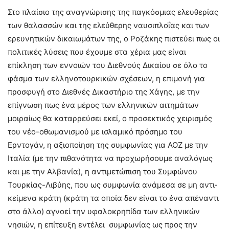
Στο πλαίσιο της αναγνώρισης της παγκόσμιας ελευθερίας
των θαλασσών και της ελεύθερης ναυσιπλοΐας και των
ερευνητικών δικαιωμάτων της, ο Ροζάκης πιστεύει πως οι
πολιτικές λύσεις που έχουμε στα χέρια μας είναι
επίκληση των εννοιών του Διεθνούς Δικαίου σε όλο το
φάσμα των ελληνοτουρκικών σχέσεων, η επιμονή για
προσφυγή στο Διεθνές Δικαστήριο της Χάγης, με την
επίγνωση πως ένα μέρος των ελληνικών αιτημάτων
μοιραίως θα καταρρεύσει εκεί, ο προσεκτικός χειρισμός
του νέο-οθωμανισμού με ισλαμικό πρόσημο του
Ερντογάν, η αξιοποίηση της συμφωνίας για ΑΟΖ με την
Ιταλία (με την πιθανότητα να προχωρήσουμε αναλόγως
και με την Αλβανία), η αντιμετώπιση του Συμφώνου
Τουρκίας-Λιβύης, που ως συμφωνία ανάμεσα σε μη αντι-
κείμενα κράτη (κράτη τα οποία δεν είναι το ένα απέναντι
στο άλλο) αγνοεί την υφαλοκρηπίδα των ελληνικών
νησιών, η επίτευξη εντέλει συμφωνίας ως προς την