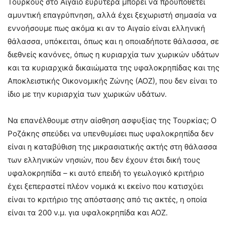
Τούρκους στο Αιγαίο ευρύτερα μπορεί να προϋποθέτει
αμυντική επαγρύπνηση, αλλά έχει ξεχωριστή σημασία να
εννοήσουμε πως ακόμα κι αν το Αιγαίο είναι ελληνική
θάλασσα, υπόκειται, όπως και η οποιαδήποτε θάλασσα, σε
διεθνείς κανόνες, όπως η κυριαρχία των χωρικών υδάτων
και τα κυριαρχικά δικαιώματα της υφαλοκρηπίδας και της
Αποκλειστικής Οικονομικής Ζώνης (ΑΟΖ), που δεν είναι το
ίδιο με την κυριαρχία των χωρικών υδάτων.
Να επανέλθουμε στην αίσθηση ασφυξίας της Τουρκίας; Ο
Ροζάκης σπεύδει να υπενθυμίσει πως υφαλοκρηπίδα δεν
είναι η καταβύθιση της μικρασιατικής ακτής στη θάλασσα
των ελληνικών νησιών, που δεν έχουν έτσι δική τους
υφαλοκρηπίδα – κι αυτό επειδή το γεωλογικό κριτήριο
έχει ξεπεραστεί πλέον νομικά κι εκείνο που κατισχύει
είναι το κριτήριο της απόστασης από τις ακτές, η οποία
είναι τα 200 ν.μ. για υφαλοκρηπίδα και ΑΟΖ.