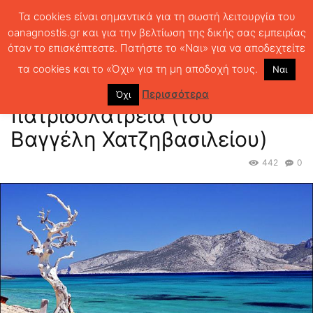
Τα cookies είναι σημαντικά για τη σωστή λειτουργία του
oanagnostis.gr και για την βελτίωση της δικής σας εμπειρίας
όταν το επισκέπτεστε. Πατήστε το «Ναι» για να αποδεχτείτε
ΑΡΧΙΚΗ
ΣΤΗΛΕΣ
ΛΟΓΟΥ ΧΑΡΙΝ
Ελληνοτουρκικά δίχως
πατριδολατρεία (του Βαγγέλη Χατζηβασιλείου)
τα cookies και το «Όχι» για τη μη αποδοχή τους.
Ναι
Ελληνοτουρκικά δίχως
Περισσότερα
Όχι
πατριδολατρεία (του
Βαγγέλη Χατζηβασιλείου)
442
0