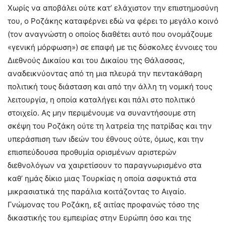
Χωρίς να αποβάλει ούτε κατ’ ελάχιστον την επιστημοσύνη
του, ο Ροζάκης καταφέρνει εδώ να φέρει το μεγάλο κοινό
(τον αναγνώστη ο οποίος διαθέτει αυτό που ονομάζουμε
«γενική μόρφωση») σε επαφή με τις δύσκολες έννοιες του
Διεθνούς Δικαίου και του Δικαίου της Θάλασσας,
αναδεικνύοντας από τη μια πλευρά την πεντακάθαρη
πολιτική τους διάσταση και από την άλλη τη νομική τους
λειτουργία, η οποία καταλήγει και πάλι στο πολιτικό
στοιχείο. Ας μην περιμένουμε να συναντήσουμε στη
σκέψη του Ροζάκη ούτε τη λατρεία της πατρίδας και την
υπεράσπιση των ιδεών του έθνους ούτε, όμως, και την
επισπεύδουσα προθυμία ορισμένων αριστερών
διεθνολόγων να χαιρετίσουν το παραγνωρισμένο στα
καθ’ ημάς δίκιο μιας Τουρκίας η οποία ασφυκτιά στα
μικρασιατικά της παράλια κοιτάζοντας το Αιγαίο.
Γνώμονας του Ροζάκη, εξ αιτίας προφανώς τόσο της
δικαστικής του εμπειρίας στην Ευρώπη όσο και της