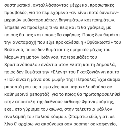
συστηματικά, ανταλλάσσοντας μέχρι και προσωπικές
προσβολές, για το περιεχόμενο -αν είναι ποτέ δυνατόν-
μερικών μυθιστορημάτων, διηγημάτων και ποιημάτων.
Έπρεπε να προσέχεις τι θα πεις και τι θα γράψεις, με
ποιους θα πας και ποιους θα αφήσεις. Ποιος δεν θυμάται
την αναταραχή που είχε προκαλέσει η «Ορθοκωστά» του
Βαλτινού, ποιος δεν θυμάται τις ομηρικές μάχες του
Μαρωνίτη με τον Ιωάννου, τις ιερεμιάδες του
Χριστιανόπουλου ενάντια στον Ελύτη και τη Δημουλά,
ποιος δεν θυμάται την «Ελένη» του Γκατζογιάννη και το
«Πού είναι η μάνα σου μωρή» της Πέτρουλα; Έχω ακόμα
μπροστά μου τις αψιμαχίες που παρακολουθούσα σε
καθημερινά ρεπορτάζ, για το ποιος θα πρωτοπροσκληθεί
στην αποστολή της διεθνούς έκθεσης Φρανκφούρτης,
εκεί, στο γύρισμα του αιώνα, στην τελευταία μάλλον
αναλαμπή του παλιού κόσμου. (Σταματώ εδώ, γιατί σε
λίγο θ’ αρχίσω να ακούγομαι σαν boomer σε καφενείο,