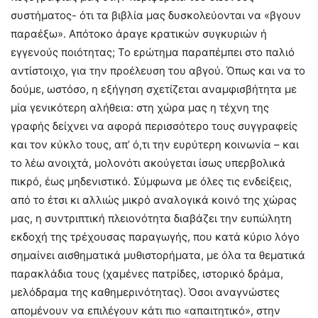
συστήματος- ότι τα βιβλία μας δυσκολεύονται να «βγουν
παραέξω». Απότοκο άραγε κρατικών συγκυριών ή
εγγενούς ποιότητας; Το ερώτημα παραπέμπει στο παλιό
αντίστοιχο, για την προέλευση του αβγού. Όπως και να το
δούμε, ωστόσο, η εξήγηση σχετίζεται αναμφισβήτητα με
μία γενικότερη αλήθεια: στη χώρα μας η τέχνη της
γραφής δείχνει να αφορά περισσότερο τους συγγραφείς
και τον κύκλο τους, απ’ ό,τι την ευρύτερη κοινωνία – και
το λέω ανοιχτά, μολονότι ακούγεται ίσως υπερβολικά
πικρό, έως μηδενιστικό. Σύμφωνα με όλες τις ενδείξεις,
από το έτσι κι αλλιώς μικρό αναλογικά κοινό της χώρας
μας, η συντριπτική πλειονότητα διαβάζει την ευπώλητη
εκδοχή της τρέχουσας παραγωγής, που κατά κύριο λόγο
σημαίνει αισθηματικά μυθιστορήματα, με όλα τα θεματικά
παρακλάδια τους (χαμένες πατρίδες, ιστορικό δράμα,
μελόδραμα της καθημερινότητας). Όσοι αναγνώστες
απομένουν να επιλέγουν κάτι πιο «απαιτητικό», στην