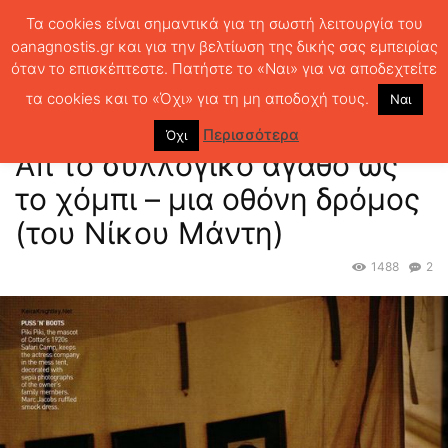
Τα cookies είναι σημαντικά για τη σωστή λειτουργία του
oanagnostis.gr και για την βελτίωση της δικής σας εμπειρίας
όταν το επισκέπτεστε. Πατήστε το «Ναι» για να αποδεχτείτε
ΑΡΧΙΚΗ
ΕΛΛ.ΛΟΓΟΤΕΧΝΙΑ ΣΗΜΕΡΑ
Ελληνική πεζογραφία 21ου,
Απ΄το συλλογικό αγαθό ως το χόμπι – μια οθόνη...
τα cookies και το «Όχι» για τη μη αποδοχή τους.
Ναι
Ελληνική πεζογραφία 21ου,
Περισσότερα
Όχι
Απ΄το συλλογικό αγαθό ως
το χόμπι – μια οθόνη δρόμος
(του Νίκου Μάντη)
1488
2