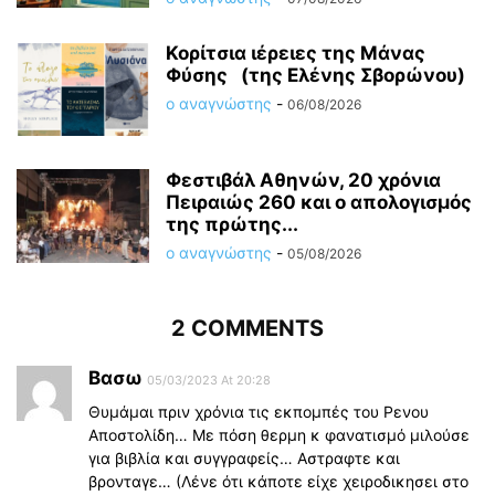
Κορίτσια ιέρειες της Μάνας
Φύσης (της Ελένης Σβορώνου)
ο αναγνώστης
-
06/08/2026
Φεστιβάλ Αθηνών, 20 χρόνια
Πειραιώς 260 και ο απολογισμός
της πρώτης...
ο αναγνώστης
-
05/08/2026
2 COMMENTS
Βασω
05/03/2023 At 20:28
Θυμάμαι πριν χρόνια τις εκπομπές του Ρενου
Αποστολίδη… Με πόση θερμη κ φανατισμό μιλούσε
για βιβλία και συγγραφείς… Αστραφτε και
βρονταγε… (Λένε ότι κάποτε είχε χειροδικησει στο