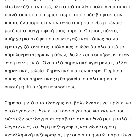
είτε δεν έζησαν ποτέ, όλα αυτά τα λίγο πολύ γνωστά και
κοινότοπα που οι περισσότεροι από εμάς βρήκαν σαν
πρώτο έναυσμα στην αναγνωστική και ενδεχομένως
μετέπειτα συγγραφική τους πορεία. Ωστόσο, πάντα,
υπήρχε μια σκέψη που επιστέγαζε και κάπως σα να
«μεταγγιζόταν» στις υπόλοιπες: η ιδέα ότι όλο αυτό το
σύμπλεγμα ιστοριών, μύθων, ιδεών και αφηγήσεων, ήταν
σ η μ α ν τ ι κ ό. Όχι απλά σημαντικό «για μένα», αλλά
σημαντικό, τελεία. Σημαντικό για τον κόσμο. Περίπου
όπως είναι σημαντικές η θρησκεία, η πολιτική και η
επιστήμη. Κι ακόμα περισσότερο.
Σήμερα, μετά από τέσσερις και βάλε δεκαετίες, πρέπει να
ομολογήσω ότι δεν είμαι τόσο σίγουρος για εκείνο που
φάνταζε σαν δόγμα απαράβατο στο παιδικό μου μυαλό. Η
λογοτεχνία, και δη η πεζογραφία, και ειδικότερα η
νεοελληνική πεζογραφία, την οποία υπηρετώ, παραμένει