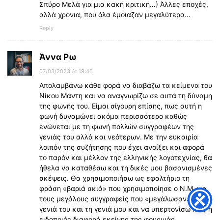
Σπύρο Μελά για μια κακή κριτική…) Άλλες εποχές,
αλλά χρόνια, που όλα έμοιαζαν μεγαλύτερα…
Reply
Άννα Ρω
07/03/2023 At 19:46
Απολαμβάνω κάθε φορά να διαβάζω τα κείμενα του
Νίκου Μάντη και να αναγνωρίζω σε αυτά τη δύναμη
της φωνής του. Είμαι σίγουρη επίσης, πως αυτή η
φωνή δυναμώνει ακόμα περισσότερο καθώς
ενώνεται με τη φωνή πολλών συγγραφέων της
γενιάς του αλλά και νεότερων. Με την ευκαιρία
λοιπόν της συζήτησης που έχει ανοίξει και αφορά
το παρόν και μέλλον της ελληνικής λογοτεχνίας, θα
ήθελα να καταθέσω και τη δικές μου βασανισμένες
σκέψεις. Θα χρησιμοποιήσω ως εφαλτήριο τη
φράση «βαριά σκιά» που χρησιμοποίησε ο Ν.Μ. για
τους μεγάλους συγγραφείς που «μεγάλωσαν» τη
γενιά του και τη γενιά μου και να υπερτονίσω πως η
ειδοποιός διαφορά εκείνης της φουρνιάς