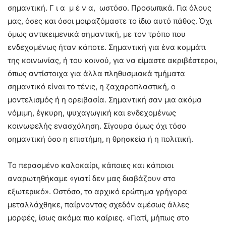
σημαντική. Γ ι α μ έ ν α, ωστόσο. Προσωπικά. Για όλους
μας, όσες και όσοι μοιραζόμαστε το ίδιο αυτό πάθος. Όχι
όμως αντικειμενικά σημαντική, με τον τρόπο που
ενδεχομένως ήταν κάποτε. Σημαντική για ένα κομμάτι
της κοινωνίας, ή του κοινού, για να είμαστε ακριβέστεροι,
όπως αντίστοιχα για άλλα πληθυσμιακά τμήματα
σημαντικό είναι το τένις, η ζαχαροπλαστική, ο
μοντελισμός ή η ορειβασία. Σημαντική σαν μια ακόμα
νόμιμη, έγκυρη, ψυχαγωγική και ενδεχομένως
κοινωφελής ενασχόληση. Σίγουρα όμως όχι τόσο
σημαντική όσο η επιστήμη, η θρησκεία ή η πολιτική.
Το περασμένο καλοκαίρι, κάποιες και κάποιοι
αναρωτηθήκαμε «γιατί δεν μας διαβάζουν στο
εξωτερικό». Ωστόσο, το αρχικό ερώτημα γρήγορα
μεταλλάχθηκε, παίρνοντας σχεδόν αμέσως άλλες
μορφές, ίσως ακόμα πιο καίριες. «Γιατί, μήπως στο