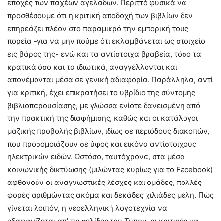
εποχές των παχέων αγελάδων. Περιττό φυσικά να
προσθέσουμε ότι η κριτική αποδοχή των βιβλίων δεν
επηρεάζει πλέον στο παραμικρό την εμπορική τους
πορεία -για να μην πούμε ότι εκλαμβάνεται ως στοιχείο
εις βάρος της- ενώ και τα αντίστοιχα βραβεία, τόσο τα
κρατικά όσο και τα ιδιωτικά, αναγγέλλονται και
απονέμονται μέσα σε γενική αδιαφορία. Παράλληλα, αντί
για κριτική, έχει επικρατήσει το υβρίδιο της σύντομης
βιβλιοπαρουσίασης, με γλώσσα ενίοτε δανεισμένη από
την πρακτική της διαφήμισης, καθώς και οι κατάλογοι
μαζικής προβολής βιβλίων, ιδίως σε περιόδους διακοπών,
που προσομοιάζουν σε ύφος και εικόνα αντίστοιχους
ηλεκτρικών ειδών. Ωστόσο, ταυτόχρονα, στα μέσα
κοινωνικής δικτύωσης (μιλώντας κυρίως για το Facebook)
αφθονούν οι αναγνωστικές λέσχες και ομάδες, πολλές
φορές αριθμώντας ακόμα και δεκάδες χιλιάδες μέλη. Πώς
γίνεται λοιπόν, η νεοελληνική λογοτεχνία να
εξαφανίζεται απ’ τις σελίδες του Τύπου, οι κριτικές να