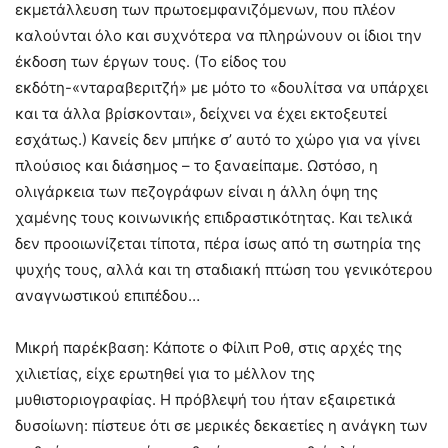
εκμετάλλευση των πρωτοεμφανιζόμενων, που πλέον
καλούνται όλο και συχνότερα να πληρώνουν οι ίδιοι την
έκδοση των έργων τους. (Το είδος του
εκδότη-«νταραβεριτζή» με μότο το «δουλίτσα να υπάρχει
και τα άλλα βρίσκονται», δείχνει να έχει εκτοξευτεί
εσχάτως.) Κανείς δεν μπήκε σ’ αυτό το χώρο για να γίνει
πλούσιος και διάσημος – το ξαναείπαμε. Ωστόσο, η
ολιγάρκεια των πεζογράφων είναι η άλλη όψη της
χαμένης τους κοινωνικής επιδραστικότητας. Και τελικά
δεν προοιωνίζεται τίποτα, πέρα ίσως από τη σωτηρία της
ψυχής τους, αλλά και τη σταδιακή πτώση του γενικότερου
αναγνωστικού επιπέδου…
Μικρή παρέκβαση: Κάποτε ο Φίλιπ Ροθ, στις αρχές της
χιλιετίας, είχε ερωτηθεί για το μέλλον της
μυθιστοριογραφίας. Η πρόβλεψή του ήταν εξαιρετικά
δυσοίωνη: πίστευε ότι σε μερικές δεκαετίες η ανάγκη των