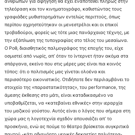
ανθρώπων για αφήγηση θα έχει εναποτεθεί πλήρως στην
τηλεόραση και τον κινηματογράφο, καθιστώντας τους
γραφιάδες μυθιστορημάτων εντελώς περιττούς, όπως
περίπου αχρηστεύτηκαν οι μενεστρέλοι και οι επικοί
τροβαδούροι, φορείς ως τότε μιας πανάρχαιας τέχνης, με
την εξάπλωση της τυπογραφίας στο τέλος του μεσαίωνα.
Ο Ροθ, διαισθητικός παλμογράφος της εποχής του, είχε
οσμιστεί από νωρίς, απ’ όταν το ίντερνετ ήταν ακόμα στα
σπάργανα, εκείνο που στις μέρες μας είναι πια κοινός
τόπος: ότι ο πολιτισμός μας γίνεται ολοένα και
περισσότερο εικονιστικός. Οτιδήποτε δεν περιλαμβάνει το
στοιχείο της «παραστατικότητας», του performance, της
άμεσης έκθεσης στο μάτι, είναι καταδικασμένο να
υποβαθμίζεται, να «κατεβαίνει εθνικές» στην ιεραρχία
του μαζικού γούστου. Αυτός είναι ο λόγος που σήμερα στη
χώρα μας η λογοτεχνία σχεδόν απουσιάζει απ’ το
προσκήνιο, ενώ ας πούμε το θέατρο βρίσκεται συγκριτικά
παντού -κάτι αδιανόητο μερικές δεκαετίες παλιότερα-