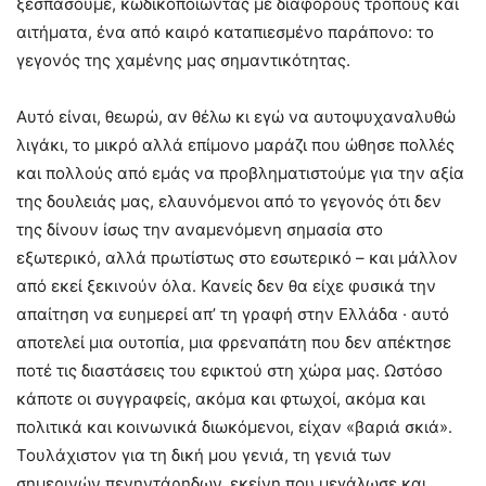
ξεσπάσουμε, κωδικοποιώντας με διάφορους τρόπους και
αιτήματα, ένα από καιρό καταπιεσμένο παράπονο: το
γεγονός της χαμένης μας σημαντικότητας.
Αυτό είναι, θεωρώ, αν θέλω κι εγώ να αυτοψυχαναλυθώ
λιγάκι, το μικρό αλλά επίμονο μαράζι που ώθησε πολλές
και πολλούς από εμάς να προβληματιστούμε για την αξία
της δουλειάς μας, ελαυνόμενοι από το γεγονός ότι δεν
της δίνουν ίσως την αναμενόμενη σημασία στο
εξωτερικό, αλλά πρωτίστως στο εσωτερικό – και μάλλον
από εκεί ξεκινούν όλα. Κανείς δεν θα είχε φυσικά την
απαίτηση να ευημερεί απ’ τη γραφή στην Ελλάδα · αυτό
αποτελεί μια ουτοπία, μια φρεναπάτη που δεν απέκτησε
ποτέ τις διαστάσεις του εφικτού στη χώρα μας. Ωστόσο
κάποτε οι συγγραφείς, ακόμα και φτωχοί, ακόμα και
πολιτικά και κοινωνικά διωκόμενοι, είχαν «βαριά σκιά».
Τουλάχιστον για τη δική μου γενιά, τη γενιά των
σημερινών πενηντάρηδων, εκείνη που μεγάλωσε και