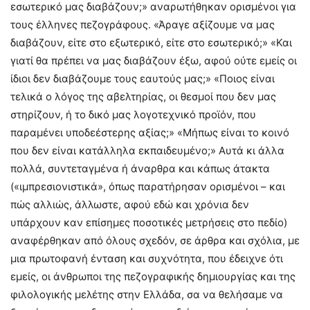
εσωτερικό μας διαβάζουν;» αναρωτήθηκαν ορισμένοι για
τους έλληνες πεζογράφους. «Άραγε αξίζουμε να μας
διαβάζουν, είτε στο εξωτερικό, είτε στο εσωτερικό;» «Και
γιατί θα πρέπει να μας διαβάζουν έξω, αφού ούτε εμείς οι
ίδιοι δεν διαβάζουμε τους εαυτούς μας;» «Ποιος είναι
τελικά ο λόγος της αβελτηρίας, οι θεσμοί που δεν μας
στηρίζουν, ή το δικό μας λογοτεχνικό προϊόν, που
παραμένει υποδεέστερης αξίας;» «Μήπως είναι το κοινό
που δεν είναι κατάλληλα εκπαιδευμένο;» Αυτά κι άλλα
πολλά, συντεταγμένα ή άναρθρα και κάπως άτακτα
(«ιμπρεσιονιστικά», όπως παρατήρησαν ορισμένοι – και
πώς αλλιώς, άλλωστε, αφού εδώ και χρόνια δεν
υπάρχουν καν επίσημες ποσοτικές μετρήσεις στο πεδίο)
αναφέρθηκαν από όλους σχεδόν, σε άρθρα και σχόλια, με
μια πρωτοφανή ένταση και συχνότητα, που έδειχνε ότι
εμείς, οι άνθρωποι της πεζογραφικής δημιουργίας και της
φιλολογικής μελέτης στην Ελλάδα, σα να θελήσαμε να