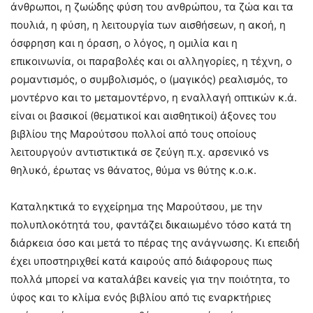
άνθρωποι, η ζωώδης φύση του ανθρώπου, τα ζώα και τα
πουλιά, η φύση, η λειτουργία των αισθήσεων, η ακοή, η
όσφρηση και η όραση, ο λόγος, η ομιλία και η
επικοινωνία, οι παραβολές και οι αλληγορίες, η τέχνη, ο
ρομαντισμός, ο συμβολισμός, ο (μαγικός) ρεαλισμός, το
μοντέρνο και το μεταμοντέρνο, η εναλλαγή οπτικών κ.ά.
είναι οι βασικοί (θεματικοί και αισθητικοί) άξονες του
βιβλίου της Μαρούτσου πολλοί από τους οποίους
λειτουργούν αντιστικτικά σε ζεύγη π.χ. αρσενικό vs
θηλυκό, έρωτας vs θάνατος, θύμα vs θύτης κ.ο.κ.
Καταληκτικά το εγχείρημα της Μαρούτσου, με την
πολυπλοκότητά του, φαντάζει δικαιωμένο τόσο κατά τη
διάρκεια όσο και μετά το πέρας της ανάγνωσης. Κι επειδή
έχει υποστηριχθεί κατά καιρούς από διάφορους πως
πολλά μπορεί να καταλάβει κανείς για την ποιότητα, το
ύφος και το κλίμα ενός βιβλίου από τις εναρκτήριες