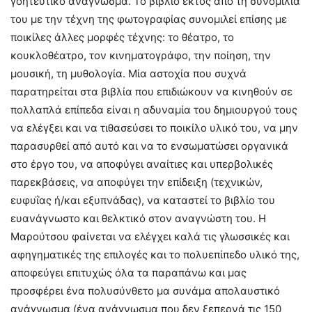
γοητευτικό ανάγνωσμα. Το βιβλίο εκτός από τη συνομιλία
του με την τέχνη της φωτογραφίας συνομιλεί επίσης με
ποικίλες άλλες μορφές τέχνης: το θέατρο, το
κουκλοθέατρο, τον κινηματογράφο, την ποίηση, την
μουσική, τη μυθολογία. Μία αστοχία που συχνά
παρατηρείται στα βιβλία που επιδιώκουν να κινηθούν σε
πολλαπλά επίπεδα είναι η αδυναμία του δημιουργού τους
να ελέγξει και να τιθασεύσει το ποικίλο υλικό του, να μην
παρασυρθεί από αυτό και να το ενσωματώσει οργανικά
στο έργο του, να αποφύγει αναίτιες και υπερβολικές
παρεκβάσεις, να αποφύγει την επίδειξη (τεχνικών,
ευφυΐας ή/και εξυπνάδας), να καταστεί το βιβλίο του
ευανάγνωστο και θελκτικό στον αναγνώστη του. Η
Μαρούτσου φαίνεται να ελέγχει καλά τις γλωσσικές και
αφηγηματικές της επιλογές και το πολυεπίπεδο υλικό της,
αποφεύγει επιτυχώς όλα τα παραπάνω και μας
προσφέρει ένα πολυσύνθετο μα συνάμα απολαυστικό
ανάγνωσμα (ένα ανάγνωσμα που δεν ξεπερνά τις 150