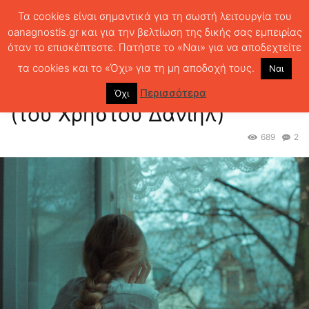
Τα cookies είναι σημαντικά για τη σωστή λειτουργία του
oanagnostis.gr και για την βελτίωση της δικής σας εμπειρίας
όταν το επισκέπτεστε. Πατήστε το «Ναι» για να αποδεχτείτε
ΑΡΧΙΚΗ
ΚΡΙΤΙΚΗ ΒΙΒΛΙΟΥ
ΚΡΙΤΙΚΕΣ
Δικαιωμένη πολυπλοκότητα
(του Χρήστου Δανιήλ)
τα cookies και το «Όχι» για τη μη αποδοχή τους.
Ναι
Δικαιωμένη πολυπλοκότητα
Περισσότερα
Όχι
(του Χρήστου Δανιήλ)
689
2