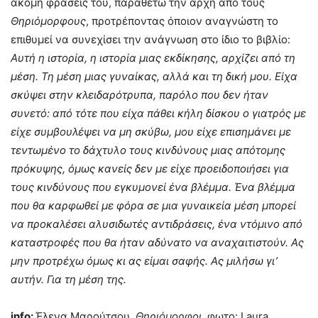
ακόμη φράσεις του, παραθέτω την αρχή από τους
Θηριόμορφους
, προτρέποντας όποιον αναγνώστη το
επιθυμεί να συνεχίσει την ανάγνωση στο ίδιο το βιβλίο:
Αυτή η ιστορία, η ιστορία μιας εκδίκησης, αρχίζει από τη
μέση. Τη μέση μιας γυναίκας, αλλά και τη δική μου. Είχα
σκύψει στην κλειδαρότρυπα, παρόλο που δεν ήταν
συνετό: από τότε που είχα πάθει κήλη δίσκου ο γιατρός με
είχε συμβουλέψει να μη σκύβω, μου είχε επισημάνει με
τεντωμένο το δάχτυλο τους κινδύνους μιας απότομης
πρόκυψης, όμως κανείς δεν με είχε προειδοποιήσει για
τους κινδύνους που εγκυμονεί ένα βλέμμα. Ένα βλέμμα
που θα καρφωθεί με φόρα σε μια γυναικεία μέση μπορεί
να προκαλέσει αλυσιδωτές αντιδράσεις, ένα ντόμινο από
καταστροφές που θα ήταν αδύνατο να αναχαιτιστούν. Ας
μην προτρέχω όμως κι ας είμαι σαφής. Ας μιλήσω γι’
αυτήν. Για τη μέση της.
info:
Έλενα Μαρούτσου,
Θηριόμορφοι
, φωτο: Laura