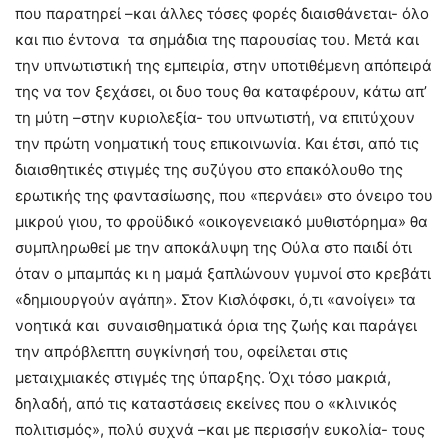
που παρατηρεί –και άλλες τόσες φορές διαισθάνεται- όλο
και πιο έντονα τα σημάδια της παρουσίας του. Μετά και
την υπνωτιστική της εμπειρία, στην υποτιθέμενη απόπειρά
της να τον ξεχάσει, οι δυο τους θα καταφέρουν, κάτω απ’
τη μύτη –στην κυριολεξία- του υπνωτιστή, να επιτύχουν
την πρώτη νοηματική τους επικοινωνία. Και έτσι, από τις
διαισθητικές στιγμές της συζύγου στο επακόλουθο της
ερωτικής της φαντασίωσης, που «περνάει» στο όνειρο του
μικρού γιου, το φροϋδικό «οικογενειακό μυθιστόρημα» θα
συμπληρωθεί με την αποκάλυψη της Ούλα στο παιδί ότι
όταν ο μπαμπάς κι η μαμά ξαπλώνουν γυμνοί στο κρεβάτι
«δημιουργούν αγάπη». Στον Κισλόφσκι, ό,τι «ανοίγει» τα
νοητικά και συναισθηματικά όρια της ζωής και παράγει
την απρόβλεπτη συγκίνησή του, οφείλεται στις
μεταιχμιακές στιγμές της ύπαρξης. Όχι τόσο μακριά,
δηλαδή, από τις καταστάσεις εκείνες που ο «κλινικός
πολιτισμός», πολύ συχνά –και με περισσήν ευκολία- τους