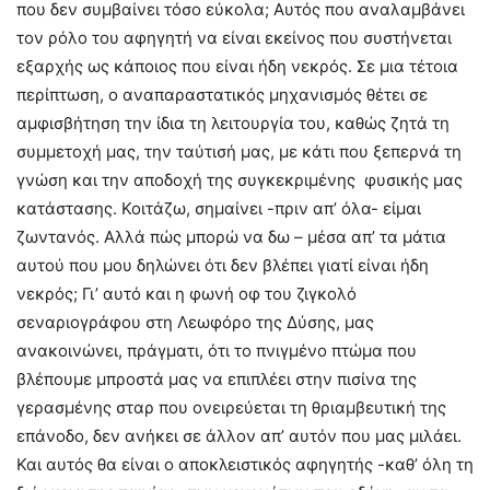
που δεν συμβαίνει τόσο εύκολα; Αυτός που αναλαμβάνει
τον ρόλο του αφηγητή να είναι εκείνος που συστήνεται
εξαρχής ως κάποιος που είναι ήδη νεκρός. Σε μια τέτοια
περίπτωση, ο αναπαραστατικός μηχανισμός θέτει σε
αμφισβήτηση την ίδια τη λειτουργία του, καθώς ζητά τη
συμμετοχή μας, την ταύτισή μας, με κάτι που ξεπερνά τη
γνώση και την αποδοχή της συγκεκριμένης φυσικής μας
κατάστασης. Κοιτάζω, σημαίνει -πριν απ’ όλα- είμαι
ζωντανός. Αλλά πώς μπορώ να δω – μέσα απ’ τα μάτια
αυτού που μου δηλώνει ότι δεν βλέπει γιατί είναι ήδη
νεκρός; Γι’ αυτό και η φωνή οφ του ζιγκολό
σεναριογράφου στη Λεωφόρο της Δύσης, μας
ανακοινώνει, πράγματι, ότι το πνιγμένο πτώμα που
βλέπουμε μπροστά μας να επιπλέει στην πισίνα της
γερασμένης σταρ που ονειρεύεται τη θριαμβευτική της
επάνοδο, δεν ανήκει σε άλλον απ’ αυτόν που μας μιλάει.
Και αυτός θα είναι ο αποκλειστικός αφηγητής -καθ’ όλη τη