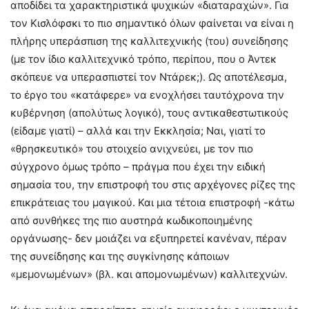
αποδίδει τα χαρακτηριστικά ψυχικών «διαταραχών». Για
τον Κισλόφσκι το πιο σημαντικό όλων φαίνεται να είναι η
πλήρης υπεράσπιση της καλλιτεχνικής (του) συνείδησης
(με τον ίδιο καλλιτεχνικό τρόπο, περίπου, που ο Άντεκ
σκόπευε να υπερασπιστεί τον Ντάρεκ;). Ως αποτέλεσμα,
το έργο του «κατάφερε» να ενοχλήσει ταυτόχρονα την
κυβέρνηση (απολύτως λογικό), τους αντικαθεστωτικούς
(είδαμε γιατί) – αλλά και την Εκκλησία; Ναι, γιατί το
«θρησκευτικό» του στοιχείο ανιχνεύει, με τον πιο
σύγχρονο όμως τρόπο – πράγμα που έχει την ειδική
σημασία του, την επιστροφή του στις αρχέγονες ρίζες της
επικράτειας του μαγικού. Και μια τέτοια επιστροφή -κάτω
από συνθήκες της πιο αυστηρά κωδικοποιημένης
οργάνωσης- δεν μοιάζει να εξυπηρετεί κανέναν, πέραν
της συνείδησης και της συγκίνησης κάποιων
«μεμονωμένων» (βλ. και απομονωμένων) καλλιτεχνών.