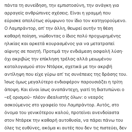
πάντα τη συνείδηση, την εμπιστοσύνη, την ανάγκη για
αρραγείς ανθρώπινες σχέσεις. Είναι η γραμμή που
εύρισκε απολύτως σύμφωνο τον ίδιο τον κατηγορούμενο.
Ο Λαμπράντορ, απ’ την άλλη, θεωρεί αυτήν τη θέση
καθαρή ποίηση, νιώθοντας ο ίδιος πολύ προχωρημένης
ηλικίας και αρκετά κουρασμένος για να μετατραπεί
αίφνης σε ποιητή. Προτιμά την ενδιάμεση ασφαλή λύση·
όχι ακριβώς την επίκληση τρέλας αλλά μειωμένου
καταλογισμού στον Ντάρεκ, σχετικά με την ακριβή
αντίληψη που είχε γύρω απ’ τις συνέπειες της δράσης του.
Ίσως όμως μεγαλύτερο ενδιαφέρον παρουσιάζει η τρίτη
άποψη. Και είναι ίσως αναπάντεχη, γιατί τη διατυπώνει ο
–εξ ορισμού- πλέον ιδεαλιστής όλων: ο νεαρός
ασκούμενος στο γραφείο του Λαμπράντορ. Αυτός, στο
όνομα του γενικότερου καλού, προτείνει ανενδοίαστα
στον Ντάρεκ την καθαρή αυτοθυσία, να πάρει πάνω του
όλες τις ευθύνες, ακόμα κι αυτές που δεν τις πιστεύει, δεν