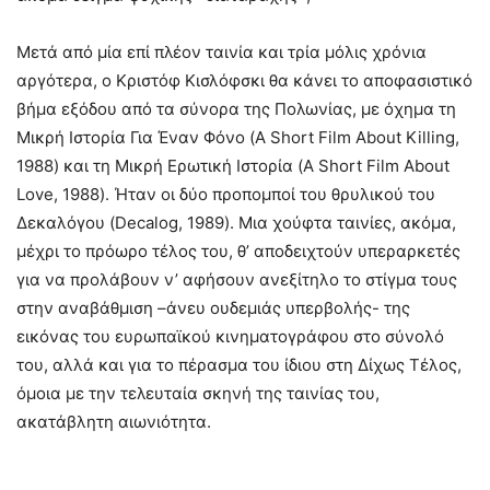
Μετά από μία επί πλέον ταινία και τρία μόλις χρόνια
αργότερα, ο Κριστόφ Κισλόφσκι θα κάνει το αποφασιστικό
βήμα εξόδου από τα σύνορα της Πολωνίας, με όχημα τη
Μικρή Ιστορία Για Έναν Φόνο (A Short Film About Killing,
1988) και τη Μικρή Ερωτική Ιστορία (A Short Film About
Love, 1988). Ήταν οι δύο προπομποί του θρυλικού του
Δεκαλόγου (Decalog, 1989). Μια χούφτα ταινίες, ακόμα,
μέχρι το πρόωρο τέλος του, θ’ αποδειχτούν υπεραρκετές
για να προλάβουν ν’ αφήσουν ανεξίτηλο το στίγμα τους
στην αναβάθμιση –άνευ ουδεμιάς υπερβολής- της
εικόνας του ευρωπαϊκού κινηματογράφου στο σύνολό
του, αλλά και για το πέρασμα του ίδιου στη Δίχως Τέλος,
όμοια με την τελευταία σκηνή της ταινίας του,
ακατάβλητη αιωνιότητα.