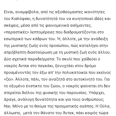
Είναι, αναμφίβολα, από τις αξιοθαύμαστες ικανότητες
του Κισλόφσκι, η δυνατότητά του να κινητοποιεί ιδέες και
σκέψεις, μέσα από τις φαινομενικά ασήμαντες,
«περαστικές» λεπτομέρειες που διαδραματίζονται στο
εσωτερικό των κάδρων του. Ή, άλλοτε, με την ανάδειξη
της μυστικής ζωής ενός προσώπου, πώς καταλήγει στην
απρόβλεπτη διασταύρωση με τη μυστική ζωή ενός άλλου.
Δύο σχετικά παραδείγματα: Το σκυλί που χαϊδεύει ο
νεκρός Άντεκ στο παγκάκι, ξενυχτάει στον δρόμο
προσμένοντάς τον έξω απ’ την πολυκατοικία που εκείνος
«ζει». Άλλοτε, πάλι, τον αναζητά στο αυτοκίνητό του. Για
το οξυμένο ένστικτο του ζώου, ο νεκρός φαίνεται ότι δεν
στερείται διόλου της φυσικής του παρουσίας. Υπάρχει,
άραγε, ανάλογη δυνατότητα και για τους ανθρώπους;
Ναι. Μόνο με το θαύμα της πραγματικής αγάπης. Η Ούλα,
άλλωστε, μετά τον θάνατο του Άντεκ, πάει καιρός τώρα