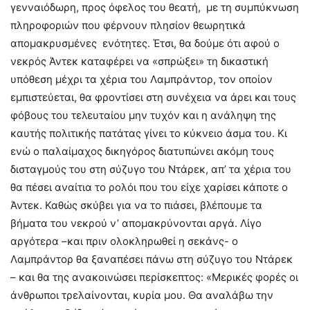
γενναιόδωρη, προς όφελος του θεατή, με τη συμπύκνωση
πληροφοριών που φέρνουν πλησίον θεωρητικά
απομακρυσμένες ενότητες. Έτσι, θα δούμε ότι αφού ο
νεκρός Άντεκ καταφέρει να «σπρώξει» τη δικαστική
υπόθεση μέχρι τα χέρια του Λαμπράντορ, τον οποίον
εμπιστεύεται, θα φροντίσει στη συνέχεια να άρει και τους
φόβους του τελευταίου μην τυχόν και η ανάληψη της
καυτής πολιτικής πατάτας γίνει το κύκνειο άσμα του. Κι
ενώ ο παλαίμαχος δικηγόρος διατυπώνει ακόμη τους
δισταγμούς του στη σύζυγο του Ντάρεκ, απ’ τα χέρια του
θα πέσει αναίτια το ρολόι που του είχε χαρίσει κάποτε ο
Άντεκ. Καθώς σκύβει για να το πιάσει, βλέπουμε τα
βήματα του νεκρού ν’ απομακρύνονται αργά. Λίγο
αργότερα –και πριν ολοκληρωθεί η σεκάνς- ο
Λαμπράντορ θα ξαναπέσει πάνω στη σύζυγο του Ντάρεκ
– και θα της ανακοινώσει περίσκεπτος: «Μερικές φορές οι
άνθρωποι τρελαίνονται, κυρία μου. Θα αναλάβω την