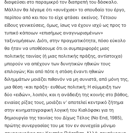
διαψεύσει στο παραμικρό τον διαπρεπή του δάσκαλο.
Μάλλον θα λέγαμε ότι «συνέχισε» το σπουδαίο του έργο,
περίπου από κει που το είχε φτάσει εκείνος. Τέτοιου
είδους γενικεύσεις, όμως, ίσως να έχουν ισχύ ως προς το
τυπικό κάποιων «επισήμως αναγνωρισμένων»
ταξινομήσεων. Διότι, στην πραγματικότητα, πόσο εύκολο
θα ήταν να υποθέσουμε ότι οι συμπεριφορές μιας
πολιτικής ταινίας (ή μιας πολιτικής πράξης, αντίστοιχα)
μπορούν να απέχουν των δυνητικών ηθικών τους
επιλογών; Και από πότε η στάση έναντι ηθικών
διλημμάτων μοιάζει πιθανόν να μη συνιστά, από μόνη της,
μια θέση -και πράξη- ευθέως πολιτική; Η σύμμειξη των
δύο «ειδών», λοιπόν, και η ανάδειξη της κοινής στο βάθος,
ενιαίας ρίζας τους, μοιάζει ν’ αποτελεί κεντρικό ζήτημα
στην κινηματογραφική λογική του Κισλόφσκι για τη
δημιουργία της ταινίας του Δίχως Τέλος (No End, 1985),
πρώτης συνεργασίας του με τον εν συνεχεία μόνιμο