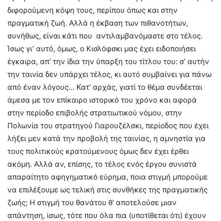
διφορούμενη κόψη τους, περίπου όπως και στην
πραγματική ζωή. Αλλά η έκβαση των πιθανοτήτων,
συνήθως, είναι κάτι που αντιλαμβανόμαστε στο τέλος.
Ίσως γι’ αυτό, όμως, ο Κισλόφσκι μας έχει ειδοποιήσει
έγκαιρα, απ’ την ίδια την ύπαρξη του τίτλου του: σ’ αυτήν
την ταινία δεν υπάρχει τέλος, κι αυτό συμβαίνει για πάνω
από έναν λόγους… Κατ’ αρχάς, γιατί το θέμα συνδέεται
άμεσα με τον επίκαιρο ιστορικό του χρόνο και αφορά
στην περίοδο επιβολής στρατιωτικού νόμου, στην
Πολωνία του στρατηγού Γιαρουζέλσκι, περίοδος που έχει
λήξει μεν κατά την προβολή της ταινίας, η αμνηστία για
τους πολιτικούς κρατούμενους όμως δεν έχει έρθει
ακόμη. Αλλά αν, επίσης, το τέλος ενός έργου συνιστά
απαραίτητο αφηγηματικό εύρημα, ποια στιγμή μπορούμε
να επιλέξουμε ως τελική στις συνθήκες της πραγματικής
ζωής; Η στιγμή του θανάτου θ’ αποτελούσε μιαν
απάντηση, ίσως, τότε που όλα πια (υποτίθεται ότι) έχουν