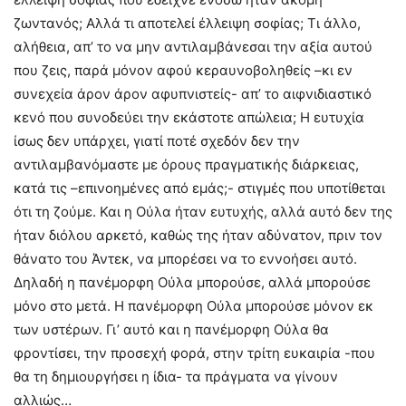
ζωντανός; Αλλά τι αποτελεί έλλειψη σοφίας; Τι άλλο,
αλήθεια, απ’ το να μην αντιλαμβάνεσαι την αξία αυτού
που ζεις, παρά μόνον αφού κεραυνοβοληθείς –κι εν
συνεχεία άρον άρον αφυπνιστείς- απ’ το αιφνιδιαστικό
κενό που συνοδεύει την εκάστοτε απώλεια; Η ευτυχία
ίσως δεν υπάρχει, γιατί ποτέ σχεδόν δεν την
αντιλαμβανόμαστε με όρους πραγματικής διάρκειας,
κατά τις –επινοημένες από εμάς;- στιγμές που υποτίθεται
ότι τη ζούμε. Και η Ούλα ήταν ευτυχής, αλλά αυτό δεν της
ήταν διόλου αρκετό, καθώς της ήταν αδύνατον, πριν τον
θάνατο του Άντεκ, να μπορέσει να το εννοήσει αυτό.
Δηλαδή η πανέμορφη Ούλα μπορούσε, αλλά μπορούσε
μόνο στο μετά. Η πανέμορφη Ούλα μπορούσε μόνον εκ
των υστέρων. Γι’ αυτό και η πανέμορφη Ούλα θα
φροντίσει, την προσεχή φορά, στην τρίτη ευκαιρία -που
θα τη δημιουργήσει η ίδια- τα πράγματα να γίνουν
αλλιώς…