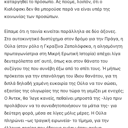
καταργηθεί το πρόσωπο. Ας πούμε, λοιπόν, ότι ο
Κισλόφσκι δεν θα μπορούσε παρά να είναι υπέρ της
κοινωνίας των προσώπων.
Είπαμε ότι η ταινία κινείται παράλληλα σε δύο άξονες.
Στο αυτοκινητικό δυστύχημα στον δρόμο για την Πράγα, η
Ούλα (στον ρόλο η Γκραζίνα Ζαπολόφσκα, η αλησμόνητη
πρωταγωνίστρια στη Μικρή Ερωτική Ιστορία) απέχει λίγα
δευτερόλεπτα απ’ αυτό, όπως και στον θάνατο του
συζύγου της που συνέβη έξω από το σπίτι τους. Ή μήπως
πρόκειται για την επανάληψη του ίδιου θανάτου, για τη
διπλά δηλαδή χαμένη ευκαιρία της Ούλα να τον σώσει,
εξαιτίας της ολιγωρίας της που τώρα τη γεμίζει με ενοχές;
Ο Άντεκ, θα ‘λεγε κανείς, πεθαίνει μπροστά της -λίγο πριν
προλάβουν να το συνειδητοποιήσουν τα μάτια της- για
δεύτερη φορά, μέσα σε λίγες μόλις μέρες. Η Ούλα
πληρώνει –ως τραγική ειρωνεία- το τίμημα, για την
έλλειψη σοφίας που έδειχνε ενόσω ήταν ακόμη