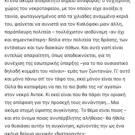
Κι ένα ακόμα απαραίτητο σημείο αναφοράς: ο νυχτερινός
χώρος του νεκροταφείου, με τον οποίον είχε ανοίξει η
ταινία, φωταγωγημένος από τα χιλιάδες αναμμένα κεριά
του, φαίνεται να συνιστά για τον Κισλόφσκι μιαν άλλη,
παράπλευρη πολιτεία – τουλάχιστον ισοδύναμη -αν όχι
και σημαντικότερη- δίπλα στην πολιτεία της δράσης, των
εντάσεων και των διακαών πόθων. Και αυτό γιατί είναι
εντελώς απαραίτητη, όπως αποδεικνύεται, για τη
συνέχιση της εσωτερικής ύπαρξης –για το πιο ουσιαστικό
δηλαδή κομμάτι του «είναι»- εμάς των ζωντανών. Γι’ αυτό
και μόνο πάνω απ’ τον τάφο του, εκεί μόνον είναι που η
Ούλα θα καταφέρει να πει το πιο βαθύ της «σ’ αγαπώ»
στον νεκρό Άντεκ. Κι εκεί είναι που θα πάρει την οριακή
της απόφαση για την προσεχή τους συνάντηση… Μια
ακόμα στιγμή ύψιστης συγκίνησης. Το θέμα είναι ποιος –
και στο όνομα ποιας ανυπέρβλητης αλήθειας- θα ήθελε
να θυσιάσει αυτήν τη συγκίνηση, κρίνοντάς την ως ένα
ακόμα δείγμα ψυχικής «διαταραχής»;