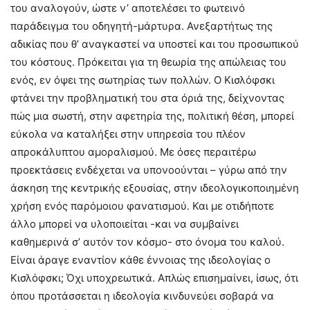
του αναλογούν, ώστε ν’ αποτελέσει το φωτεινό
παράδειγμα του οδηγητή-μάρτυρα. Ανεξαρτήτως της
αδικίας που θ’ αναγκαστεί να υποστεί και του προσωπικού
του κόστους. Πρόκειται για τη θεωρία της απώλειας του
ενός, εν όψει της σωτηρίας των πολλών. Ο Κισλόφσκι
φτάνει την προβληματική του στα όριά της, δείχνοντας
πώς μια σωστή, στην αφετηρία της, πολιτική θέση, μπορεί
εύκολα να καταλήξει στην υπηρεσία του πλέον
απροκάλυπτου αμοραλισμού. Με όσες περαιτέρω
προεκτάσεις ενδέχεται να υπονοούνται – γύρω από την
άσκηση της κεντρικής εξουσίας, στην ιδεολογικοποιημένη
χρήση ενός παρόμοιου φανατισμού. Και με οτιδήποτε
άλλο μπορεί να υλοποιείται -και να συμβαίνει
καθημερινά σ’ αυτόν τον κόσμο- στο όνομα του καλού.
Είναι άραγε εναντίον κάθε έννοιας της ιδεολογίας ο
Κισλόφσκι; Όχι υποχρεωτικά. Απλώς επισημαίνει, ίσως, ότι
όπου προτάσσεται η ιδεολογία κινδυνεύει σοβαρά να