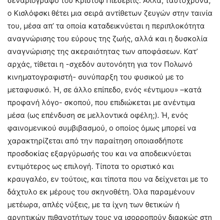
σεναριογράφο του Κριστόφ Πιέσεβιτς. Αλλά, ταυτόχρονα,
ο Κισλόφσκι θέτει μια σειρά αντίθετων ζευγών στην ταινία
του, μέσα απ’ τα οποία καταδεικνύεται η περιπλοκότητα
αναγνώρισης του εύρους της ζωής, αλλά και η δυσκολία
αναγνώρισης της ακεραιότητας των αποφάσεων. Κατ’
αρχάς, τίθεται η -σχεδόν αυτονόητη για τον Πολωνό
κινηματογραφιστή- συνύπαρξη του φυσικού με το
μεταφυσικό. Ή, σε άλλο επίπεδο, ενός «έντιμου» –κατά
προφανή λόγο- σκοπού, που επιδιώκεται με ανέντιμα
μέσα (ως επένδυση σε μελλοντικά οφέλη;). Ή, ενός
φαινομενικού συμβιβασμού, ο οποίος όμως μπορεί να
χαρακτηρίζεται από την παραίτηση οποιασδήποτε
προσδοκίας εξαργύρωσής του και να αποδεικνύεται
εντιμότερος ως επιλογή. Τίποτα το οριστικό και
κραυγαλέο, εν τούτοις, και τίποτα που να δείχνεται με το
δάχτυλο εκ μέρους του σκηνοθέτη. Όλα παραμένουν
μετέωρα, απλές νύξεις, με τα ίχνη των θετικών ή
αρνητικών πιθανοτήτων τους να ισορροπούν διαρκώς στη