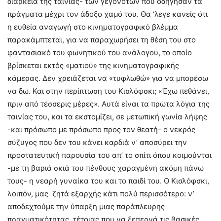
διάρκεια της ταινίας- των γεγονότων που οδήγησαν τα
πράγματα μέχρι τον άδοξο χαμό του. Θα ‘λεγε κανείς ότι
η ευθεία αναγωγή στο κινηματογραφικό βλέμμα
παρακάμπτεται, για να παραχωρήσει τη θέση του στο
φαντασιακό του φωνητικού του ανάλογου, το οποίο
βρίσκεται εκτός «ματιού» της κινηματογραφικής
κάμερας. Δεν χρειάζεται να «τυφλωθώ» για να μπορέσω
να δω. Και στην περίπτωση του Κισλόφσκι; «Έχω πεθάνει,
πριν από τέσσερις μέρες». Αυτά είναι τα πρώτα λόγια της
ταινίας του, και τα εκστομίζει, σε μετωπική γωνία λήψης
-και πρόσωπο με πρόσωπο προς τον θεατή- ο νεκρός
σύζυγος που δεν του κάνει καρδιά ν’ αποσύρει την
προστατευτική παρουσία του απ’ το σπίτι όπου κοιμούνται
-με τη βαριά σκιά του πένθους χαραγμένη ακόμη πάνω
τους- η νεαρή γυναίκα του και το παιδί του. Ο Κισλόφσκι,
λοιπόν, μας ζητά εξαρχής κάτι πολύ περισσότερο: ν’
αποδεχτούμε την ύπαρξη μιας παράπλευρης
πραγματικότητας, τέτοιας που να ξεπερνά τις βασικές