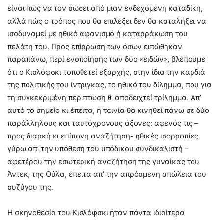
είναι πώς να τον σώσει από μιαν ενδεχόμενη καταδίκη,
αλλά πώς ο τρόπος που θα επιλέξει δεν θα καταλήξει να
ισοδυναμεί με ηθικό αφανισμό ή καταρράκωση του
πελάτη του. Προς επίρρωση των όσων ειπώθηκαν
παραπάνω, περί ενοποίησης των δύο «ειδών», βλέπουμε
ότι ο Κισλόφσκι τοποθετεί εξαρχής, στην ίδια την καρδιά
της πολιτικής του ίντριγκας, το ηθικό του δίλημμα, που για
τη συγκεκριμένη περίπτωση θ’ αποδειχτεί τρίλημμα. Απ’
αυτό το σημείο κι έπειτα, η ταινία θα κινηθεί πάνω σε δύο
παράλληλους και ταυτόχρονους άξονες: αφενός τις –
προς διαρκή κι επίπονη αναζήτηση- ηθικές ισορροπίες
γύρω απ’ την υπόθεση του υπόδικου συνδικαλιστή –
αφετέρου την εσωτερική αναζήτηση της γυναίκας του
Άντεκ, της Ούλα, έπειτα απ’ την απρόσμενη απώλεια του
συζύγου της.
Η σκηνοθεσία του Κισλόφσκι ήταν πάντα ιδιαίτερα