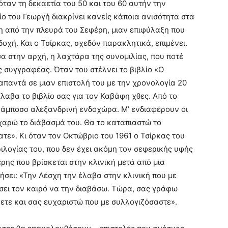
ταν τη δεκαετία του 50 και του 60 αυτήν την
λίο του Γεωργή διακρίνει κανείς κάποια ανισότητα στα
η από την πλευρά του Σεφέρη, μιαν επιφύλαξη που
δοχή. Και ο Τσίρκας, σχεδόν παρακλητικά, επιμένει.
σα στην αρχή, η λαχτάρα της συνομιλίας, που ποτέ
ς συγγραφέας. Όταν του στέλνει το βιβλίο «Ο
απαντά σε μιαν επιστολή του με την χρονολογία 20
Έλαβα το βιβλίο σας για τον Καβάφη χθες. Από το
κάμποσο αλεξανδρινή ενδοχώρα. Μ’ ενδιαφέρουν οι
χαρώ το διάβασμά του. Θα το καταπιαστώ το
ατε». Κι όταν τον Οκτώβριο του 1961 ο Τσίρκας του
ριλογίας του, που δεν έχει ακόμη τον σεφερικής υφής
ρης που βρίσκεται στην κλινική μετά από μια
ήσει: «Την Λέσχη την έλαβα στην κλινική που με
ει τον καιρό να την διαβάσω. Τώρα, σας γράφω
ύετε και σας ευχαριστώ που με συλλογιζόσαστε».