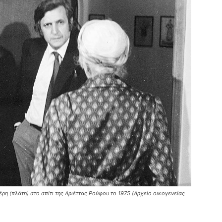
ρη (πλάτη) στο σπίτι της Αριέττας Ρούφου το 1975 (Αρχείο οικογενείας