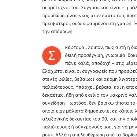
οι ομότεχνοί του. Συγγραφέας είναι – ή μά
προσδώσει ένας νέος στον εαυτό του, προτ
πρεσβύτεροι, οι δοκιμασμένοι στη γραφή. Έ
την απόρριψη.
κέφτομαι, λοιπόν, πως αυτή η δια
Σ
δειλή προσέγγιση, γνωριμία, δοκ
πάνε καλά, αποδοχή – στις μέρες 
Ελάχιστοι είναι οι συγγραφείς που προσφε
στενές φιλίες, βεβαίως) και ακόμη λιγότερ
παλαιότερους. Υπάρχει, βέβαια, και η απο
δεκαετίες, ήδη από εκείνο τον μακρινό γ
συνείδηση – ωστόσο, δεν βρίσκω τίποτα το
οποία είχε μάλιστα δημοσιευτεί σε κάποιο 
αλαζονικής δεκαετίας του 90, και την οπ
παλιότερους ή σύγχρονούς μου, για να μη
μου». Αλλά η απελευθέρωση από τα βαρίδι