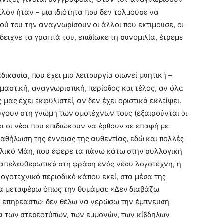
λλον ήταν – μια ιδιότητα που δεν τολμούσε να
ού του την αναγνωρίσουν οι άλλοι που εκτιμούσε, οι
δειχνε τα γραπτά του, επιδίωκε τη συνομιλία, έτρεμε
δικασία, που έχει μια λειτουργία οιωνεί μυητική –
ιμαστική, αναγνωριστική, περίοδος και τέλος, αν όλα
μας έχει εκφυλιστεί, αν δεν έχει οριστικά εκλείψει.
ύγουν στη γνώμη των ομοτέχνων τους (εξαιρούνται οι
οι οι νέοι που επιδιώκουν να έρθουν σε επαφή με
καθήλωση της έννοιας της αυθεντίας, εδώ και πολλές
αλλικό Μάη, που έφερε τα πάνω κάτω στην συλλογική
 απελευθερωτικό στη φράση ενός νέου λογοτέχνη, η
λογοτεχνικό περιοδικό κάπου εκεί, στα μέσα της
οία μεταφέρω όπως την θυμάμαι: «Δεν διαβάζω
ν επηρεαστώ∙ δεν θέλω να νερώσω την έμπνευσή
α των στερεοτύπων, των εμμονών, των κίβδηλων