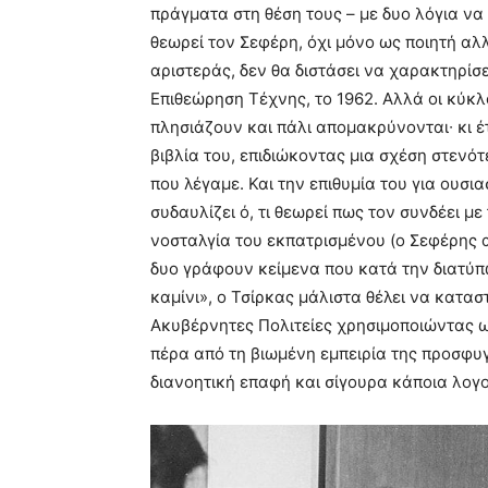
πράγματα στη θέση τους – με δυο λόγια να
θεωρεί τον Σεφέρη, όχι μόνο ως ποιητή αλλ
αριστεράς, δεν θα διστάσει να χαρακτηρίσ
Επιθεώρηση Τέχνης, το 1962. Αλλά οι κύκλο
πλησιάζουν και πάλι απομακρύνονται∙ κι έτ
βιβλία του, επιδιώκοντας μια σχέση στενό
που λέγαμε. Και την επιθυμία του για ουσ
συδαυλίζει ό, τι θεωρεί πως τον συνδέει με
νοσταλγία του εκπατρισμένου (ο Σεφέρης απ
δυο γράφουν κείμενα που κατά την διατύπ
καμίνι», ο Τσίρκας μάλιστα θέλει να κατασ
Ακυβέρνητες Πολιτείες χρησιμοποιώντας ως
πέρα από τη βιωμένη εμπειρία της προσφυ
διανοητική επαφή και σίγουρα κάποια λογο