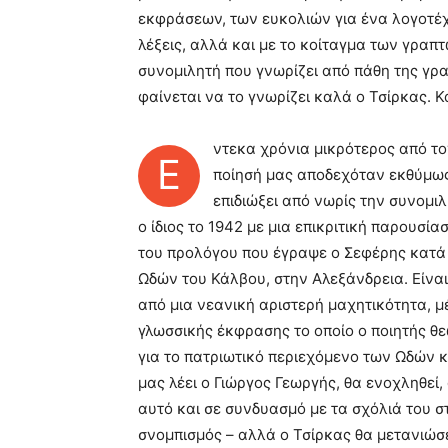
εκφράσεων, των ευκολιών για ένα λογοτέχ
λέξεις, αλλά και με το κοίταγμα των γρα
συνομιλητή που γνωρίζει από πάθη της γραφή
φαίνεται να το γνωρίζει καλά ο Τσίρκας. Κα
ντεκα χρόνια μικρότερος από το
Έ
ποίησή μας αποδεχόταν εκθύμως,
επιδιώξει από νωρίς την συνομιλ
ο ίδιος το 1942 με μια επικριτική παρουσί
του προλόγου που έγραψε ο Σεφέρης κατά
Ωδών του Κάλβου, στην Αλεξάνδρεια. Είναι
από μια νεανική αριστερή μαχητικότητα, 
γλωσσικής έκφρασης το οποίο ο ποιητής θε
για το πατριωτικό περιεχόμενο των Ωδών κα
μας λέει ο Γιώργος Γεωργής, θα ενοχληθεί,
αυτό και σε συνδυασμό με τα σχόλιά του σ
σνομπισμός – αλλά ο Τσίρκας θα μετανιώσε