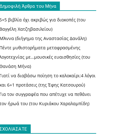
Δημοφιλή Άρθρα του Μήνα
5+5 βιβλία όχι ακριβώς για διακοπές (του
Βαγγέλη Χατζηβασιλείου)
ΜΆννα (διήγημα της Αναστασίας Δανάλη)
Πέντε μυθιστορήματα μεταφρασμένης
λογοτεχνίας με…μουσικές ευαισθησίες (του
Θανάση Μήνα)
Γιατί να διαβάσω ποίηση το καλοκαίρι:4 λόγοι
και 6+1 προτάσεις (της Έφης Κατσουρού)
Για τον συγγραφέα που απέτυχε να πεθάνει
τον ήρωά του (του Κυριάκου Χαραλαμπίδη)
ΣΧΟΛΙΑΣΑΤΕ