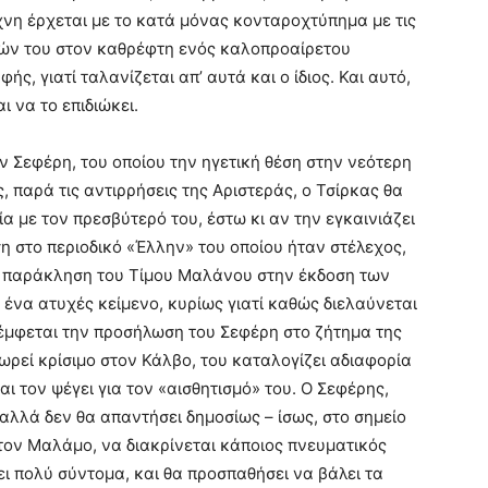
νη έρχεται με το κατά μόνας κονταροχτύπημα με τις
πτών του στον καθρέφτη ενός καλοπροαίρετου
ς, γιατί ταλανίζεται απ’ αυτά και ο ίδιος. Και αυτό,
ι να το επιδιώκει.
ν Σεφέρη, του οποίου την ηγετική θέση στην νεότερη
 παρά τις αντιρρήσεις της Αριστεράς, ο Τσίρκας θα
ία με τον πρεσβύτερό του, έστω κι αν την εγκαινιάζει
αση στο περιοδικό «Έλλην» του οποίου ήταν στέλεχος,
 παράκληση του Τίμου Μαλάνου στην έκδοση των
 ένα ατυχές κείμενο, κυρίως γιατί καθώς διελαύνεται
μέμφεται την προσήλωση του Σεφέρη στο ζήτημα της
ωρεί κρίσιμο στον Κάλβο, του καταλογίζει αδιαφορία
ι τον ψέγει για τον «αισθητισμό» του. Ο Σεφέρης,
 αλλά δεν θα απαντήσει δημοσίως – ίσως, στο σημείο
τον Μαλάμο, να διακρίνεται κάποιος πνευματικός
ι πολύ σύντομα, και θα προσπαθήσει να βάλει τα