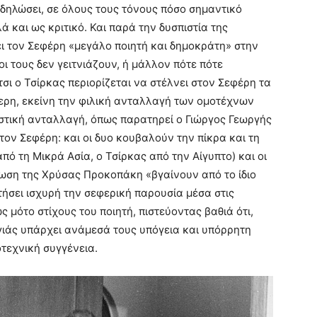
 δηλώσει, σε όλους τους τόνους πόσο σημαντικό
ά και ως κριτικό. Και παρά την δυσπιστία της
ει τον Σεφέρη «μεγάλο ποιητή και δημοκράτη» στην
ι τους δεν γειτνιάζουν, ή μάλλον πότε πότε
σι ο Τσίρκας περιορίζεται να στέλνει στον Σεφέρη τα
τερη, εκείνη την φιλική ανταλλαγή των ομοτέχνων
ιαστική ανταλλαγή, όπως παρατηρεί ο Γιώργος Γεωργής
 τον Σεφέρη: και οι δυο κουβαλούν την πίκρα και τη
ό τη Μικρά Ασία, ο Τσίρκας από την Αίγυπτο) και οι
ωση της Χρύσας Προκοπάκη «βγαίνουν από το ίδιο
τήσει ισχυρή την σεφερική παρουσία μέσα στις
 μότο στίχους του ποιητή, πιστεύοντας βαθιά ότι,
γιάς υπάρχει ανάμεσά τους υπόγεια και υπόρρητη
τεχνική συγγένεια.