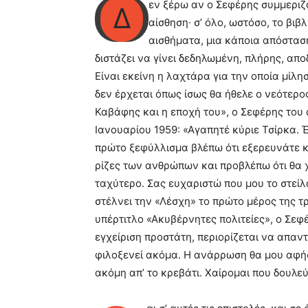
εν ξέρω αν ο Σεφέρης συμμεριζό
Δ
αίσθηση∙ σ’ όλο, ωστόσο, το βιβ
αισθήματα, μια κάποια απόστασ
διστάζει να γίνει δεδηλωμένη, πλήρης, απο
Είναι εκείνη η λαχτάρα για την οποία μίλη
δεν έρχεται όπως ίσως θα ήθελε ο νεότερο
Καβάφης και η εποχή του», ο Σεφέρης του 
Ιανουαρίου 1959: «Αγαπητέ κύριε Τσίρκα. 
πρώτο ξεφύλλισμα βλέπω ότι εξερευνάτε 
ρίζες των ανθρώπων και προβλέπω ότι θα 
ταχύτερο. Σας ευχαριστώ που μου το στείλ
στέλνει την «Λέσχη» το πρώτο μέρος της τ
υπέρτιτλο «Ακυβέρνητες πολιτείες», ο Σεφέ
εγχείριση προστάτη, περιορίζεται να απαντ
φιλοξενεί ακόμα. Η ανάρρωση θα μου αφήσ
ακόμη απ’ το κρεβάτι. Χαίρομαι που δουλε