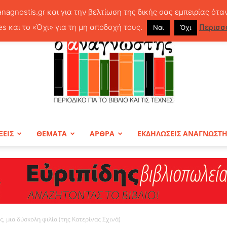
anagnostis.gr και για την βελτίωση της δικής σας εμπειρίας ότα
es και το «Όχι» για τη μη αποδοχή τους.
Περισσ
Ναι
Όχι
ΞΕΙΣ
ΘΕΜΑΤΑ
ΑΡΘΡΑ
ΕΚΔΗΛΩΣΕΙΣ ΑΝΑΓΝΩΣΤ
ΠΕΡΙΟΔΙΚΟ
, μια δύσκολη φιλία (της Κατερίνας Σχινά)
Ο