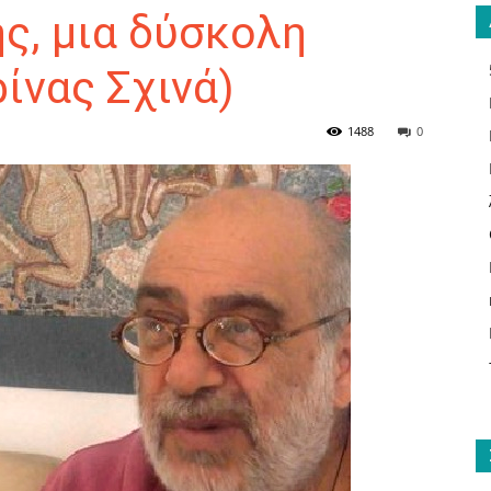
ς, μια δύσκολη
ρίνας Σχινά)
ΑΝΑΓΝΩΣΤΗΣ
1488
0
ΓΙΑ
ΤΟ