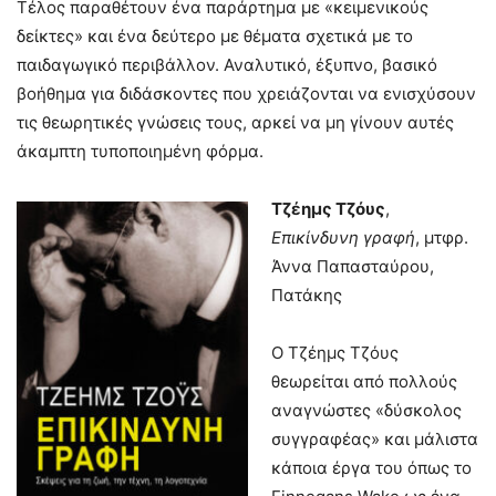
Τέλος παραθέτουν ένα παράρτημα με «κειμενικούς
δείκτες» και ένα δεύτερο με θέματα σχετικά με το
παιδαγωγικό περιβάλλον. Αναλυτικό, έξυπνο, βασικό
βοήθημα για διδάσκοντες που χρειάζονται να ενισχύσουν
τις θεωρητικές γνώσεις τους, αρκεί να μη γίνουν αυτές
άκαμπτη τυποποιημένη φόρμα.
Τζέημς Τζόυς
,
Επικίνδυνη γραφή
, μτφρ.
Άννα Παπασταύρου,
Πατάκης
Ο Τζέημς Τζόυς
θεωρείται από πολλούς
αναγνώστες «δύσκολος
συγγραφέας» και μάλιστα
κάποια έργα του όπως το