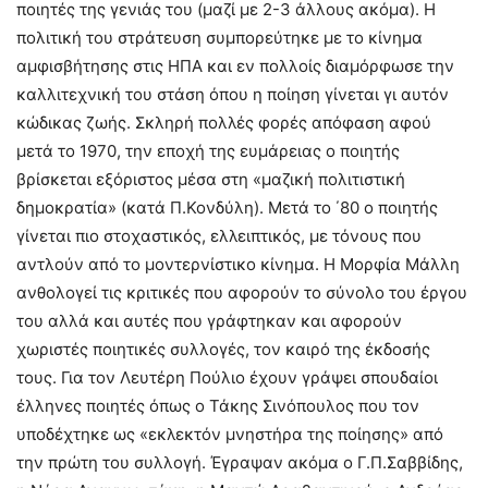
ποιητές της γενιάς του (μαζί με 2-3 άλλους ακόμα). Η
πολιτική του στράτευση συμπορεύτηκε με το κίνημα
αμφισβήτησης στις ΗΠΑ και εν πολλοίς διαμόρφωσε την
καλλιτεχνική του στάση όπου η ποίηση γίνεται γι αυτόν
κώδικας ζωής. Σκληρή πολλές φορές απόφαση αφού
μετά το 1970, την εποχή της ευμάρειας ο ποιητής
βρίσκεται εξόριστος μέσα στη «μαζική πολιτιστική
δημοκρατία» (κατά Π.Κονδύλη). Μετά το ΄80 ο ποιητής
γίνεται πιο στοχαστικός, ελλειπτικός, με τόνους που
αντλούν από το μοντερνίστικο κίνημα. Η Μορφία Μάλλη
ανθολογεί τις κριτικές που αφορούν το σύνολο του έργου
του αλλά και αυτές που γράφτηκαν και αφορούν
χωριστές ποιητικές συλλογές, τον καιρό της έκδοσής
τους. Για τον Λευτέρη Πούλιο έχουν γράψει σπουδαίοι
έλληνες ποιητές όπως ο Τάκης Σινόπουλος που τον
υποδέχτηκε ως «εκλεκτόν μνηστήρα της ποίησης» από
την πρώτη του συλλογή. Έγραψαν ακόμα ο Γ.Π.Σαββίδης,