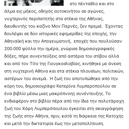
στο πένταθλο και στο
άλμα εις μήκος, οδηγός αυτοκινήτου σε αγώνες,
νυχτερινός περιπατητής στα στέκια της Αθήνας,
διευθυντής του καζίνο Μον Παρνές, ζεν πρεμιέ. Έχοντας
δουλέψει σε δύο ιστορικές εφημερίδες της εποχής, την
Αθηναϊκή και την Απογευματινή, εποχές που πουλούσαν
200.000 φύλλα την ημέρα, γνώρισε δημοσιογραφικές
δόξες, πήρε συνεντεύξεις από αστέρια του στίβου αλλά
και από τον Τίτο της Γιουγκοσλαβίας, κινήθηκε με άνεση
στη νυχτερινή Αθήνα και στα στέκια πλουσίων, πολιτικών,
αστέρων του σινεμά. Η ζωή του αποτυπώθηκε από την
κόρη του, δημοσιογράφο Κατερίνα Λυμπεροπούλου σε
ένα βιβλίο μέσω μιας μακρόπνοης συνέντευξης. Το
ενδιαφέρον στο βιβλίο πέρα από την ίδια την πολυτάραχη
ζωή του Χάρη Λυμπερόπουλου έγκειται στη σκιαγράφηση
της ζωής στην Αθήνα, πριν, κατά τη διάρκεια της Κατοχής
και μετά την δικτατορία έως την μεταπολίτευση.