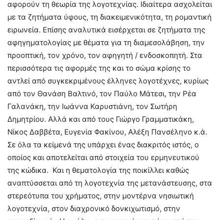
αφορούν τη θεωρία της λογοτεχνίας. Ιδιαίτερα ασχολείται
με τα ζητήματα ύφους, τη διακειμενικότητα, τη ρομαντική
ειρωνεία. Επίσης αναλυτικά εισέρχεται σε ζητήματα της
αφηγηματολογίας με θέματα για τη διαμεσολάβηση, την
προοπτική, τον χρόνο, τον αφηγητή / ενδοσκοπητή. Στα
περισσότερα τις αφορμές της και το σώμα κρίσης το
αντλεί από συγκεκριμένους έλληνες λογοτέχνες, κυρίως
από τον Θανάση Βαλτινό, τον Παύλο Μάτεσι, την Ρέα
Γαλανάκη, την Ιωάννα Καρυστιάνη, τον Σωτήρη
Δημητρίου. Αλλά και από τους Γιώργο Γραμματικάκη,
Νίκος Δαββέτα, Ευγενία Φακίνου, Αλέξη Πανσέληνο κ.ά.
Σε όλα τα κείμενά της υπάρχει ένας διακριτός ιστός, ο
οποίος και αποτελείται από στοιχεία του ερμηνευτικού
της κώδικα. Και η θεματολογία της ποικίλλει καθώς
αναπτύσσεται από τη λογοτεχνία της μετανάστευσης, στα
στερεότυπα του χρήματος, στην μοντέρνα νησιωτική
λογοτεχνία, στον διαχρονικό δονκιχωτισμό, στην