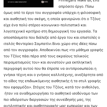
Finnegans Wake ως ένα
απρόσιτο έργο. Πίσω
όμως από το έργο του συγγραφέα υπάρχει η φιλοσοφική
και αισθητική του σκέψη, η οποία φανερώνει ότι ο Τζόυς
είχε ένα πολύ στέρεο κοινωνικο-πολιτιστικό και
λογοτεχνικό κριτήριο στη δημιουργική του εργασία. Τα
αποσπάσματα που διάλεξε από έργα του και επιστολές ο
ιταλός Φεντερίκο Σαμπατίνι δίνει χώρο στις ιδέες πίσω
από τον συγγραφέα. Αποδεικνύει πως «το μάθημα γραφής
του Τζόυς πάει πέρα από τους ακραίους τελικούς
πειραματισμούς του» και συνιστούν μια εκπληκτική
περιγραφή αυτού που θα έπρεπε να αντιπροσωπεύει η
γνήσια τέχνη και ο γνήσιος καλλιτέχνης, ανεξάρτητα από
το είδος της επιδιωκόμενης αισθητικής ή τα στυλ γραφής
που εφαρμόζει». Στόχος του Τζόυς, κατά τον ανθολόγο,
ήταν να αναδημιουργήσει το αισθητικό ισοδύναμο των
πιο αδιόρατων διεργασιών της συνείδησής μας, της
αντιληπτικής και αισθητηριακής μας εμπειρίας και των