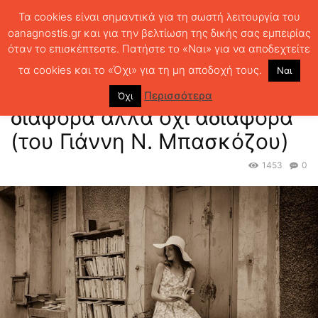
Τα cookies είναι σημαντικά για τη σωστή λειτουργία του
oanagnostis.gr και για την βελτίωση της δικής σας εμπειρίας
όταν το επισκέπτεστε. Πατήστε το «Ναι» για να αποδεχτείτε
ΑΡΧΙΚΗ
ΜΙΚΡΑ ΚΡΙΤΙΚΑ
Δεκαπέντε non fiction – διάφορα αλλά όχι
αδιάφορα (του Γιάννη Ν. Μπασκόζου)
τα cookies και το «Όχι» για τη μη αποδοχή τους.
Ναι
Δεκαπέντε non fiction –
Περισσότερα
Όχι
διάφορα αλλά όχι αδιάφορα
(του Γιάννη Ν. Μπασκόζου)
1453
0