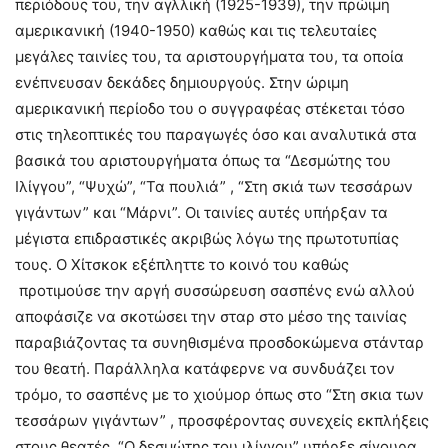
περιόδους του, την αγλλική (1925-1939), την πρώιμη
αμερικανική (1940-1950) καθώς και τις τελευταίες
μεγάλες ταινίες του, τα αριστουργήματα του, τα οποία
ενέπνευσαν δεκάδες δημιουργούς. Στην ώριμη
αμερικανική περίοδο του ο συγγραφέας στέκεται τόσο
στις τηλεοπτικές του παραγωγές όσο και αναλυτικά στα
βασικά του αριστουργήματα όπως τα “Δεσμώτης του
Ιλίγγου”, “Ψυχώ”, “Τα πουλιά” , “Στη σκιά των τεσσάρων
γιγάντων” και “Μάρνι”. Οι ταινίες αυτές υπήρξαν τα
μέγιστα επιδραστικές ακριβώς λόγω της πρωτοτυπίας
τους. Ο Χίτσκοκ εξέπληττε το κοινό του καθώς
προτιμούσε την αργή συσσώρευση σασπένς ενώ αλλού
αποφάσιζε να σκοτώσει την σταρ στο μέσο της ταινίας
παραβιάζοντας τα συνηθισμένα προσδοκώμενα στάνταρ
του θεατή. Παράλληλα κατάφερνε να συνδυάζει τον
τρόμο, το σασπένς με το χιούμορ όπως στο “Στη σκια των
τεσσάρων γιγάντων” , προσφέροντας συνεχείς εκπλήξεις
στους θεατές. “Ο δεσμώτης του ιλίγγου” υπήρξε σίγουρα