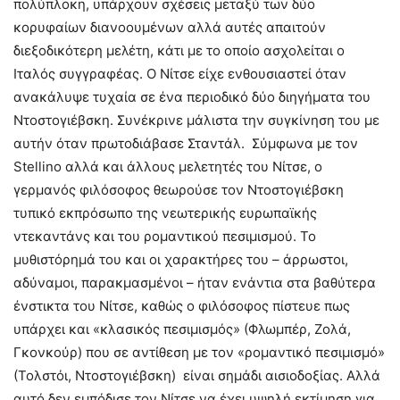
πολύπλοκη, υπάρχουν σχέσεις μεταξύ των δύο
κορυφαίων διανοουμένων αλλά αυτές απαιτούν
διεξοδικότερη μελέτη, κάτι με το οποίο ασχολείται ο
Ιταλός συγγραφέας. Ο Νίτσε είχε ενθουσιαστεί όταν
ανακάλυψε τυχαία σε ένα περιοδικό δύο διηγήματα του
Ντοστογιέβσκη. Συνέκρινε μάλιστα την συγκίνηση του με
αυτήν όταν πρωτοδιάβασε Σταντάλ. Σύμφωνα με τον
Stellino αλλά και άλλους μελετητές του Νίτσε, ο
γερμανός φιλόσοφος θεωρούσε τον Ντοστογιέβσκη
τυπικό εκπρόσωπο της νεωτερικής ευρωπαϊκής
ντεκαντάνς και του ρομαντικού πεσιμισμού. Το
μυθιστόρημά του και οι χαρακτήρες του – άρρωστοι,
αδύναμοι, παρακμασμένοι – ήταν ενάντια στα βαθύτερα
ένστικτα του Νίτσε, καθώς ο φιλόσοφος πίστευε πως
υπάρχει και «κλασικός πεσιμισμός» (Φλωμπέρ, Ζολά,
Γκονκούρ) που σε αντίθεση με τον «ρομαντικό πεσιμισμό»
(Τολστόι, Ντοστογιέβσκη) είναι σημάδι αισιοδοξίας. Αλλά
αυτό δεν εμπόδισε τον Νίτσε να έχει υψηλή εκτίμηση για