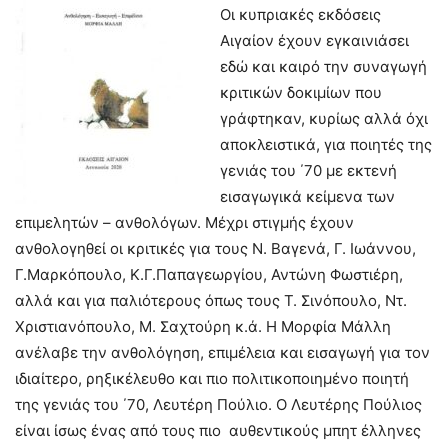
Οι κυπριακές εκδόσεις
Αιγαίον έχουν εγκαινιάσει
εδώ και καιρό την συναγωγή
κριτικών δοκιμίων που
γράφτηκαν, κυρίως αλλά όχι
αποκλειστικά, για ποιητές της
γενιάς του ΄70 με εκτενή
εισαγωγικά κείμενα των
επιμελητών – ανθολόγων. Μέχρι στιγμής έχουν
ανθολογηθεί οι κριτικές για τους Ν. Βαγενά, Γ. Ιωάννου,
Γ.Μαρκόπουλο, Κ.Γ.Παπαγεωργίου, Αντώνη Φωστιέρη,
αλλά και για παλιότερους όπως τους Τ. Σινόπουλο, Ντ.
Χριστιανόπουλο, Μ. Σαχτούρη κ.ά. Η Μορφία Μάλλη
ανέλαβε την ανθολόγηση, επιμέλεια και εισαγωγή για τον
ιδιαίτερο, ρηξικέλευθο και πιο πολιτικοποιημένο ποιητή
της γενιάς του ΄70, Λευτέρη Πούλιο. Ο Λευτέρης Πούλιος
είναι ίσως ένας από τους πιο αυθεντικούς μπητ έλληνες