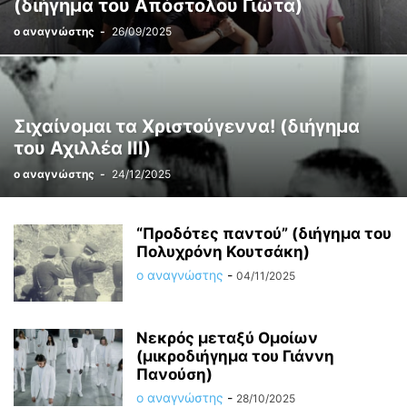
(διήγημα του Απόστολου Γιώτα)
ο αναγνώστης
-
26/09/2025
Σιχαίνομαι τα Χριστούγεννα! (διήγημα
του Αχιλλέα ΙΙΙ)
ο αναγνώστης
-
24/12/2025
“Προδότες παντού” (διήγημα του
Πολυχρόνη Κουτσάκη)
ο αναγνώστης
-
04/11/2025
Νεκρός μεταξύ Ομοίων
(μικροδιήγημα του Γιάννη
Πανούση)
ο αναγνώστης
-
28/10/2025