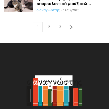
σουρεαλιστικό μιούζικαλ...
ο αναγνώστης
-
14/09/2025
1
2
3