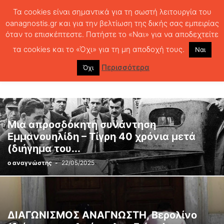
Τα cookies είναι σημαντικά για τη σωστή λειτουργία του
oanagnostis.gr και για την βελτίωση της δικής σας εμπειρίας
όταν το επισκέπτεστε. Πατήστε το «Ναι» για να αποδεχτείτε
ΑΡΧΙΚΗ
ΚΕΙΜΕΝΑ ΛΟΓΟΤΕΧΝΙΑΣ
ΔΙΗΓΗΜΑΤΑ 2025
τα cookies και το «Όχι» για τη μη αποδοχή τους.
Ναι
ΔΙΗΓΗΜΑΤΑ 2025
Περισσότερα
Όχι
Μια απροσδόκητη συνάντηση
Εμμανουηλίδη – Τίγρη 40 χρόνια μετά
(διήγημα του...
ο αναγνώστης
-
22/05/2025
ΔΙΑΓΩΝΙΣΜΟΣ ΑΝΑΓΝΩΣΤΗ, Βερολίνο