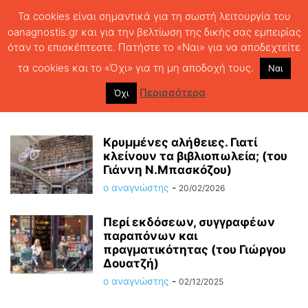
Τα cookies είναι σημαντικά για τη σωστή λειτουργία του
oanagnostis.gr και για την βελτίωση της δικής σας εμπειρίας
όταν το επισκέπτεστε. Πατήστε το «Ναι» για να αποδεχτείτε
ΑΡΧΙΚΗ
ΑΓΟΡΑ
ΒΙΒΛΙΟΠΩΛΕΙΑ
τα cookies και το «Όχι» για τη μη αποδοχή τους.
Ναι
ΒΙΒΛΙΟΠΩΛΕΙΑ
Περισσότερα
Όχι
Κρυμμένες αλήθειες. Γιατί
κλείνουν τα βιβλιοπωλεία; (του
Γιάννη Ν.Μπασκόζου)
ο αναγνώστης
-
20/02/2026
Περί εκδόσεων, συγγραφέων
παραπόνων και
πραγματικότητας (του Γιώργου
Δουατζή)
ο αναγνώστης
-
02/12/2025