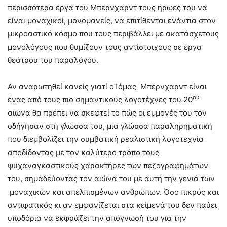
περισσότερα έργα του Μπερνχαρντ τους ήρωες του να
είναι μοναχικοί, μονομανείς, να επιτίθενται ενάντια στον
μικροαστικό κόσμο που τους περιβάλλει με ακατάσχετους
μονολόγους που θυμίζουν τους αντίστοιχους σε έργα
θεάτρου του παραλόγου.
Αν αναρωτηθεί κανείς γιατί οΤόμας Μπέρνχαρντ είναι
ου
ένας από τους πιο σημαντικούς λογοτέχνες του 20
αιώνα θα πρέπει να σκεφτεί το πώς οι εμμονές του τον
οδήγησαν στη γλώσσα του, μια γλώσσα παραληρηματική
που διεμβολίζει την συμβατική ρεαλιστική λογοτεχνία
αποδίδοντας με τον καλύτερο τρόπο τους
ψυχαναγκαστικούς χαρακτήρες των πεζογραφημάτων
του, σημαδεύοντας τον αιώνα του με αυτή την γενιά των
μοναχικών και απελπισμένων ανθρώπων. Όσο πικρός και
αντιφατικός κι αν εμφανίζεται στα κείμενά του δεν παύει
υποδόρια να εκφράζει την απόγνωσή του για την