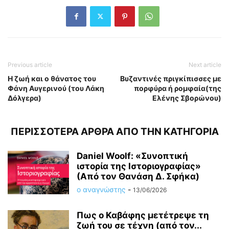
Previous article
Next article
Η ζωή και ο θάνατος του
Βυζαντινές πριγκίπισσες με
Φάνη Αυγερινού (του Λάκη
πορφύρα ή ρομφαία(της
Δόλγερα)
Ελένης Σβορώνου)
ΠΕΡΙΣΣΟΤΕΡΑ ΑΡΘΡΑ ΑΠΟ ΤΗΝ ΚΑΤΗΓΟΡΙΑ
Daniel Woolf: «Συνοπτική
ιστορία της Ιστοριογραφίας»
(Από τον Θανάση Δ. Σφήκα)
ο αναγνώστης
-
13/06/2026
Πως ο Καβάφης μετέτρεψε τη
ζωή του σε τέχνη (από τον...