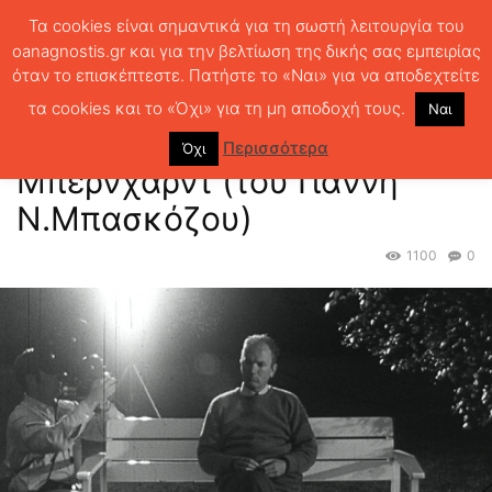
Τα cookies είναι σημαντικά για τη σωστή λειτουργία του
oanagnostis.gr και για την βελτίωση της δικής σας εμπειρίας
όταν το επισκέπτεστε. Πατήστε το «Ναι» για να αποδεχτείτε
ΑΡΧΙΚΗ
ΚΡΙΤΙΚΗ ΒΙΒΛΙΟΥ
ΚΡΙΤΙΚΕΣ
Αυτός ο σκοτεινός
Μπέρνχαρντ (του Γιάννη Ν.Μπασκόζου)
τα cookies και το «Όχι» για τη μη αποδοχή τους.
Ναι
Αυτός ο σκοτεινός
Περισσότερα
Όχι
Μπέρνχαρντ (του Γιάννη
Ν.Μπασκόζου)
1100
0