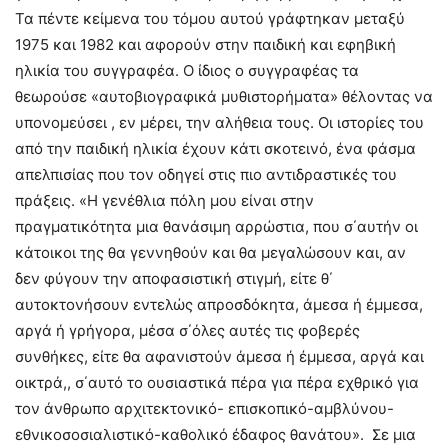
Τα πέντε κείμενα του τόμου αυτού γράφτηκαν μεταξύ
1975 και 1982 και αφορούν στην παιδική και εφηβική
ηλικία του συγγραφέα. Ο ίδιος ο συγγραφέας τα
θεωρούσε «αυτοβιογραφικά μυθιστορήματα» θέλοντας να
υπονομεύσει , εν μέρει, την αλήθεια τους. Οι ιστορίες του
από την παιδική ηλικία έχουν κάτι σκοτεινό, ένα φάσμα
απελπισίας που τον οδηγεί στις πιο αντιδραστικές του
πράξεις. «Η γενέθλια πόλη μου είναι στην
πραγματικότητα μια θανάσιμη αρρώστια, που σ΄αυτήν οι
κάτοικοι της θα γεννηθούν και θα μεγαλώσουν και, αν
δεν φύγουν την αποφασιστική στιγμή, είτε θ΄
αυτοκτονήσουν εντελώς απροσδόκητα, άμεσα ή έμμεσα,
αργά ή γρήγορα, μέσα σ΄όλες αυτές τις φοβερές
συνθήκες, είτε θα αφανιστούν άμεσα ή έμμεσα, αργά και
οικτρά,, σ΄αυτό το ουσιαστικά πέρα για πέρα εχθρικό για
τον άνθρωπο αρχιτεκτονικό- επισκοπικό-αμβλύνου-
εθνικοσοσιαλιστικό-καθολικό έδαφος θανάτου». Σε μια