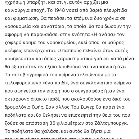
«χρήσιμη ύπαρξη», και ότι γι αυτόν αρχίζει μια
καινούργια εποχή. Το 1948 νοσεί από βαριά πλευρίτιδα
και φυματίωση. Θα περάσει τα επόμενα δύο χρόνια σε
νοσοκομεία και σανατόρια, τα οποία θα του δώσουν την
αφορμή να παρουσιάσει στην ενότητα «Η ανάσα» τον
ζοφερό κόσμο του νοσοκομείου, εκεί όπου οι μαύρες
σκέψεις επανέρχονται. Ο παππούς πεθαίνει όταν αυτός
νοσηλευόταν και όπως χαρακτηριστικά γράφει «από μένα
θα εξαρτιόταν αν εξακολουθούσα να ανασαίνω ή όχι».
Τα αυτοβιογραφικά του κείμενα τελειώνουν με το
τιτλοφορούμενο «ένα παιδί», ένα συγκλονιστικό κείμενο
που αφηγείται την εποχή που ο συγγραφέας ήταν ένα
οκτάχρονο άτακτο παιδί, που ακολουθούσε ένα δικό του
δρομολόγιο ζωής. Σαν άλλος Τομ Σώγερ θα πάρει ένα
ποδήλατο και θα θελήσει να επισκεφτεί την θεία του που
ζούσε σε απόσταση 36 χιλιομέτρων στο Ζάλτσμπουργκ.
Το ποδήλατο θα χαλάσει και αυτός θα ζήσει μια