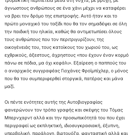
τρομακτική περιπέτεια μέσα στη νύχτα, με βροχή, με
άγνωστους ανθρώπους σε ένα χάνι μέχρι να καταφέρει
να βρει τον δρόμο της επιστροφής. Αυτό ήταν και το
πρώτο μοναχικό του ταξίδι που θα τον σημαδέψει σε όλη
την παιδική του ηλικία, καθώς θα αντιμετωπίσει όλους
τους ανθρώπους που τον περιτριγυρίζουν, της
οικογένειάς του, τους κατοίκους του χωριού του, ως
εχθρικούς, άξεστους, άχρηστους «που έχουν έναν κορμό
πάνω σε πόδια, μα όχι κεφάλι». Εξαίρεση ο παππούς του
ο αναρχικός συγγραφέας Γιοχάνες Φροϊμπίχλερ, ο μόνος
που θα του συμπεριφερθεί στοργικά, πατέρας και μάνα
μαζί.
Οι πέντε ενότητες αυτής της Αυτοβιογραφίας
φανερώνουν τον τρόπο γραφής και σκέψης του Τόμας
Μπερνχαρντ αλλά και την προσωπικότητά του που έχει
περιγραφεί ως εκπληκτική, ιδιοσυγκρασιακή, έξυπνη,
υπερβολική, παράλογη, βιρτουόζα, φανταστική αλλά και