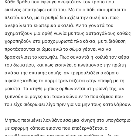
Κάθε βράδυ που έφευγε σκεφτόταν τον τρόπο που
εκείνος επιστρέφει σπίτι του. Με ποιο πόδι ακουμπάει το
πλατύσκαλο, με τι ρυθμό διασχίζει την αυλή και πως
ανεβαίνει τα εξωτερικά σκαλιά. Αν τα γονατά του
σχηματίζουν μια ορθή γωνία με τους αστραγάλους καθώς
χοροπηδούν στα μοσχομυριστά πλακάκια, με τι διάθεση
προτάσσονται οι ώμοι ενώ το σώμα γέρνει για να
δρασκελίσει το κατώφλι. Πως συναντά η κοιλιά τον αέρα
του δωματίου, και πως εισπνέει ο πνεύμονας την πρώτη
ανάσα της σπιτικής οσμής· αν τρεμουλιάζει ακόμα ο
αφαλός καθώς το κορμί τραντάζεται στην επαφή με τη
μοκέτα. Τα στήθη μήπως ορθώνονται στη φωνή της, αν
ξυπνούν οι ρόγες και τσαλακώνουν το πουκάμισο που
του είχε σιδερώσει λίγο πριν για να μην τους καταλάβουν.
Μήπως περιμένει λανθάνουσα μια κίνηση στο υπογάστριο
με αφορμή κάποια εικόνα που επεξεργάζεται ο
αμφιβληστροειδής, και ποιο είναι το ερέθισμα. Αν το