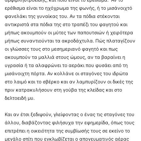
ερέθισμα είναι το ηχόχρωμα της φωνής, ή το μισάνοιχτό
φανελάκι της γυναίκας του. Αν τα πόδια στέκονται
αντικριστά στα πόδια της στο τραπέζι του φαγητού και
μήπως ακουμπούν οι μύτες των παπουτσιών ή χειρότερα
μήπως συναντιούνται τα ακροδάχτυλα. Πώς πλαταγίζουν
οι γλώσσες τους στο μεσημεριανό φαγητό και πως
ακουμπούν τα μαλλιά στους ώμους, αν τα βαραίνει η
υγρασία ή τα αλαφρώνει το αεράκι που φυσάει από τη
μισάνοιχτη πόρτα. Αν κολλάνε οι σταγόνες του ιδρώτα
στο λαιμό και το σβέρκο και αν λαμπυρίζουν οι δικές της
πριν κατρακυλήσουν στη γούβα της κλείδας και στο
δελτοειδή μυ.
Και αν έτσι ξεδιψούν, γλείφοντας ο ένας τις σταγόνες του
άλλου, διαβάζοντας φιλήσυχα την εφημερίδα, όπως τους
επιτρέπει η οικειότητα της συμβίωσής τους σε εκείνο το
μεγάλο σπίτι που εγκλωβίζεται ο απογευματινός αέρας