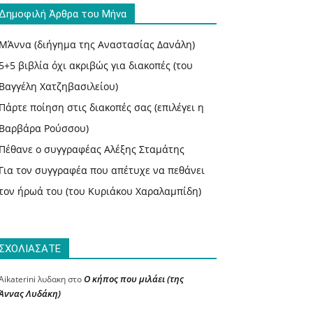
Δημοφιλή Άρθρα του Μήνα
ΜΆννα (διήγημα της Αναστασίας Δανάλη)
5+5 βιβλία όχι ακριβώς για διακοπές (του
Βαγγέλη Χατζηβασιλείου)
Πάρτε ποίηση στις διακοπές σας (επιλέγει η
Βαρβάρα Ρούσσου)
Πέθανε ο συγγραφέας Αλέξης Σταμάτης
Για τον συγγραφέα που απέτυχε να πεθάνει
τον ήρωά του (του Κυριάκου Χαραλαμπίδη)
ΣΧΟΛΙΑΣΑΤΕ
Ο κήπος που μιλάει (της
Aikaterini λυδακη
στο
Άννας Λυδάκη)