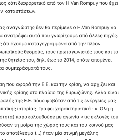
ος κάτι διαφορετικό από τον H.Van Rompuy που έχει
των καταστάσεων.
ας αναγνώστης δεν θα περίμενε ο H.Van Rompuy να
να ανατρέψει αυτά που γνωρίζουμε από άλλες πηγές.
νός ότι έχουμε καταγεγραμμένα από την πλέον
ωπαϊκούς θεσμούς, τους πρωταγωνιστές τους και το
ης θητείας του, δηλ. έως το 2014, οπότε απομένει
τα συμπεράσματά τους.
η που αφορά την Ε.Ε. και την κρίση, να αρχίζει και
ηνικής κρίσης στο πλαίσιο της Ευρωζώνης. Αλλά είναι
φαλής της Ε.Ε. πόσο φοβόταν από τις ενέργειες μας
αϊκής ιστορίας. Γράφει χαρακτηριστικά : «..Όλη η
ότητα) παρακολουθούσε με αγωνία <τις εκλογές του
σαν τη μοίρα της χώρας τους και του κοινού μας
το αποτέλεσμα (…) ήταν μία στιγμή μεγάλης