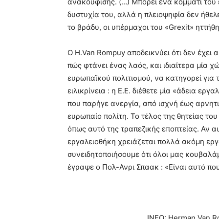
ανακούφισης. (…) Μπορεί ένα κομμάτι του 
δυστυχία του, αλλά η πλειοψηφία δεν ήθελε
το βράδυ, οι υπέρμαχοι του «Grexit» ηττήθ
Ο H.Van Rompuy αποδεικνύει ότι δεν έχει 
πώς φτάνει ένας λαός, και ιδιαίτερα μία 
ευρωπαϊκού πολιτισμού, να κατηγορεί για τ
ειλικρίνεια : η Ε.Ε. διέθετε μία «άδεια εργ
που παρήγε ανεργία, από ισχνή έως αρνητ
ευρωπαίο πολίτη. Το τέλος της θητείας του 
όπως αυτό της τραπεζικής εποπτείας. Αν αυ
εργαλειοθήκη χρειάζεται πολλά ακόμη εργα
συνειδητοποιήσουμε ότι όλοι μας κουβαλάμ
έγραψε ο Πολ-Ανρι Σπαακ : «Είναι αυτό που
INFO: Herman Van R