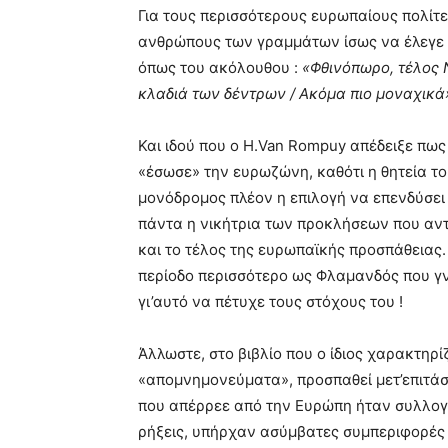
Για τους περισσότερους ευρωπαίους πολίτε
ανθρώπους των γραμμάτων ίσως να έλεγε 
όπως του ακόλουθου :
«Φθινόπωρο, τέλος 
κλαδιά των δέντρων / Ακόμα πιο μοναχικά
Και ιδού που ο H.Van Rompuy απέδειξε πως
«έσωσε» την ευρωζώνη, καθότι η θητεία το
μονόδρομος πλέον η επιλογή να επενδύσει 
πάντα η νικήτρια των προκλήσεων που αντ
και το τέλος της ευρωπαϊκής προσπάθειας.
περίοδο περισσότερο ως Φλαμανδός που γνω
γι’αυτό να πέτυχε τους στόχους του !
Άλλωστε, στο βιβλίο που ο ίδιος χαρακτηρ
«απομνημονεύματα», προσπαθεί μετ’επιτά
που απέρρεε από την Ευρώπη ήταν συλλογ
ρήξεις, υπήρχαν ασύμβατες συμπεριφορές κ