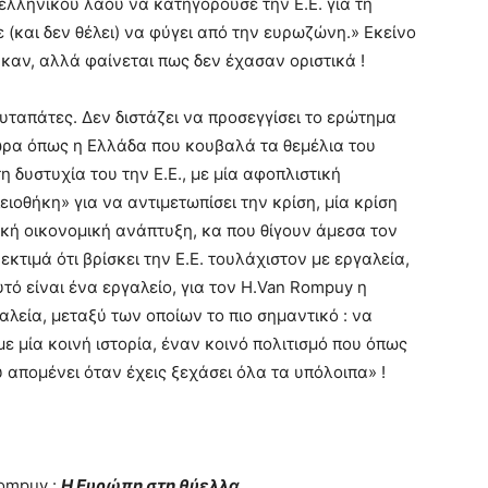
ελληνικού λαού να κατηγορούσε την Ε.Ε. για τη
 (και δεν θέλει) να φύγει από την ευρωζώνη.» Εκείνο
ηκαν, αλλά φαίνεται πως δεν έχασαν οριστικά !
αυταπάτες. Δεν διστάζει να προσεγγίσει το ερώτημα
χώρα όπως η Ελλάδα που κουβαλά τα θεμέλια του
η δυστυχία του την Ε.Ε., με μία αφοπλιστική
αλειοθήκη» για να αντιμετωπίσει την κρίση, μία κρίση
ική οικονομική ανάπτυξη, κα που θίγουν άμεσα τον
εκτιμά ότι βρίσκει την Ε.Ε. τουλάχιστον με εργαλεία,
τό είναι ένα εργαλείο, για τον H.Van Rompuy η
λεία, μεταξύ των οποίων το πιο σημαντικό : να
ε μία κοινή ιστορία, έναν κοινό πολιτισμό που όπως
 απομένει όταν έχεις ξεχάσει όλα τα υπόλοιπα» !
ompuy :
Η Ευρώπη στη θύελλα.