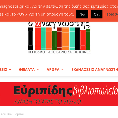
anagnostis.gr και για την βελτίωση της δικής σας εμπειρίας ότα
es και το «Όχι» για τη μη αποδοχή τους.
Περισσ
Ναι
Όχι
ΞΕΙΣ
ΘΕΜΑΤΑ
ΑΡΘΡΑ
ΕΚΔΗΛΩΣΕΙΣ ΑΝΑΓΝΩΣΤ
ΠΕΡΙΟΔΙΚΟ
 του Βαν Ρομπάι
Ο