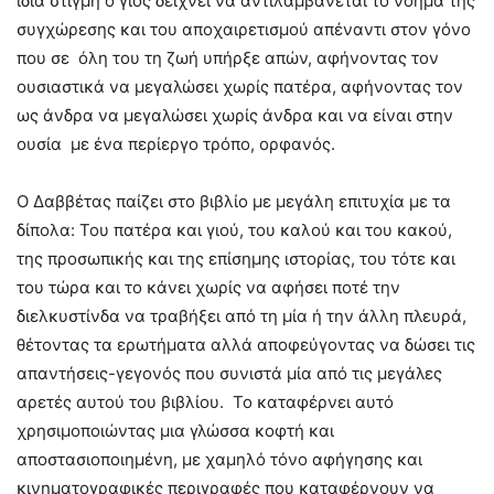
ίδια στιγμή ο γιος δείχνει να αντιλαμβάνεται το νόημα της
συγχώρεσης και του αποχαιρετισμού απέναντι στον γόνο
που σε όλη του τη ζωή υπήρξε απών, αφήνοντας τον
ουσιαστικά να μεγαλώσει χωρίς πατέρα, αφήνοντας τον
ως άνδρα να μεγαλώσει χωρίς άνδρα και να είναι στην
ουσία με ένα περίεργο τρόπο, ορφανός.
Ο Δαββέτας παίζει στο βιβλίο με μεγάλη επιτυχία με τα
δίπολα: Του πατέρα και γιού, του καλού και του κακού,
της προσωπικής και της επίσημης ιστορίας, του τότε και
του τώρα και το κάνει χωρίς να αφήσει ποτέ την
διελκυστίνδα να τραβήξει από τη μία ή την άλλη πλευρά,
θέτοντας τα ερωτήματα αλλά αποφεύγοντας να δώσει τις
απαντήσεις-γεγονός που συνιστά μία από τις μεγάλες
αρετές αυτού του βιβλίου. Το καταφέρνει αυτό
χρησιμοποιώντας μια γλώσσα κοφτή και
αποστασιοποιημένη, με χαμηλό τόνο αφήγησης και
κινηματογραφικές περιγραφές που καταφέρνουν να