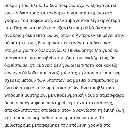
αδερφή του,΄Ελσε. Τα δυο αδέρφια έχουν εξαφανιστεί
ενώ το δικό τους αυτοκίνητο είναι παρατημένο στο
γκαράζ του ασφαλιστή. Συλλαμβάνονται λίγο αργότερα
στο Παρίσι και μετά από εξαντλητική αλλά άκαρπη
ανάκριση δεκαεπτά ωρών, όπου ο Άντερσεν επιμένει στην
αθωότητα τους, δεν προκύπτει κανένα αποδεικτικό
στοιχείο για την δολοφονία. Ο επιθεωρητής Μαιγκρέ θα
αναγκαστεί να μεταβεί στον τόπο του εγκλήματος, θα
διαπιστώσει ότι «κανείς δεν γνωρίζει τίποτα και κανείς
δεν έχει άλλοθι» και αναζητώντας τη λύση στις κρυφές
σχέσεις μεταξύ των υπόπτων, θα βρεθεί αντιμέτωπος μ’
ένα αδίστακτο κύκλωμα κακοποιών. Ένα υποβλητικό
whodunit μυστηρίου, με υποδειγματική νουάρ ατμόσφαιρα
όπου ο συγγραφέας συντηρεί περίτεχνα το σασπένς,
αποκαλύπτοντας σταδιακά στον αναγνώστη τη διπλή ζωή
και το κρυφό παρελθόν των πρωταγωνιστών. Το
μυθιστόρημα μεταφέρθηκε την επόμενη χρονιά στο