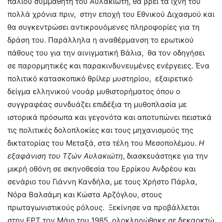
παλιού συμμαθητή του Αυλακιώτη, θα βρει τα ίχνη του
πολλά χρόνια πριν, στην εποχή του Εθνικού Διχασμού και
θα συγκεντρώσει αντικρουόμενες πληροφορίες για τη
δράση του. Παράλληλα η αναθέρμανση το ερωτικού
πάθους του για την αινιγματική Βάλια, θα τον οδηγήσει
σε παρορμητικές και παρακινδυνευμένες ενέργειες. Ένα
πολιτικό κατασκοπικό θρίλερ μυστηρίου, εξαιρετικό
δείγμα ελληνικού νουάρ μυθιστορήματος όπου ο
συγγραφέας συνδυάζει επιδέξια τη μυθοπλασία με
ιστορικά πρόσωπα και γεγονότα και αποτυπώνει πειστικά
τις πολιτικές δολοπλοκίες και τους μηχανισμούς της
δικτατορίας του Μεταξά, στα τέλη του Μεσοπολέμου.
H
εξαφάνιση του Τζών Αυλακιώτη
, διασκευάστηκε για την
μικρή οθόνη σε σκηνοθεσία του Ερρίκου Ανδρέου και
σενάριο του Γιάννη Κανδήλα, με τους Χρήστο Πάρλα,
Νόρα Βαλσάμη και Κώστα Αρζόγλου, στους
πρωταγωνιστικούς ρόλους. Ξεκίνησε να προβάλλεται
στην ΕΡΤ τον Μάιο του 1985, ολοκληρώθηκε σε δεκαοκτώ