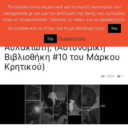
Τα cookies είναι σημαντικά για τη σωστή λειτουργία του
oanagnostis.gr και για την βελτίωση της δικής σας εμπειρίας
όταν το επισκέπτεστε. Πατήστε το «Ναι» για να αποδεχτείτε
ΑΡΧΙΚΗ
ΑΣΤΥΝΟΜΙΚΑ
Από τον Τζον Λε Καρέ στον Αυλακιώτη,
(Αστυνομική Βιβλιοθήκη #10 του Μάρκου...
τα cookies και το «Όχι» για τη μη αποδοχή τους.
Ναι
Από τον Τζον Λε Καρέ στον
Περισσότερα
Όχι
Αυλακιώτη, (Αστυνομική
Βιβλιοθήκη #10 του Μάρκου
Κρητικού)
1864
1