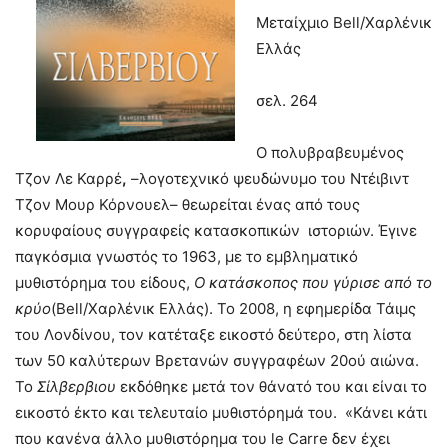
Μεταίχμιο Bell/Χαρλένικ
Ελλάς
σελ. 264
Ο πολυβραβευμένος
Τζον Λε Καρρέ
,
–λογοτεχνικό ψευδώνυμο του Ντέιβιντ
Τζον Μουρ Κόρνουελ– θεωρείται ένας από τους
κορυφαίους συγγραφείς κατασκοπικών ιστοριών. Έγινε
παγκόσμια γνωστός το 1963, με το εμβληματικό
μυθιστόρημα του είδους,
O
κατάσκοπος που γύρισε από το
κρύο
(Bell/Χαρλένικ Ελλάς). Το 2008, η εφημερίδα Τάιμς
του Λονδίνου, τον κατέταξε εικοστό δεύτερο, στη λίστα
των 50 καλύτερων Βρετανών συγγραφέων 20ού αιώνα.
Το
Σίλβερβιου
εκδόθηκε μετά τον θάνατό του και είναι το
εικοστό έκτο και τελευταίο μυθιστόρημά του. «Κάνει κάτι
που κανένα άλλο μυθιστόρημα του le Carre δεν έχει