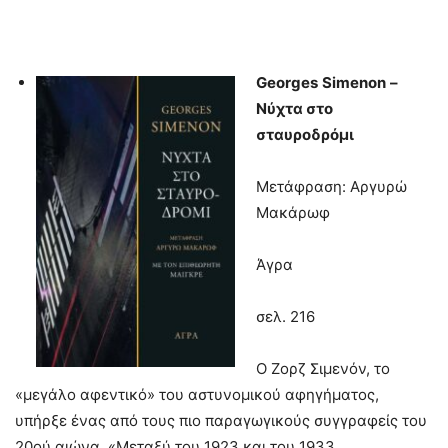
Georges
Simenon
–
Νύχτα στο
σταυροδρόμι
Μετάφραση: Αργυρώ
Μακάρωφ
Άγρα
σελ. 216
Ο Ζορζ Σιμενόν, το
«μεγάλο αφεντικό» του αστυνομικού αφηγήματος,
υπήρξε ένας από τους πιο παραγωγικούς συγγραφείς του
20ού αιώνα. «Μεταξύ του 1923 και του 1933