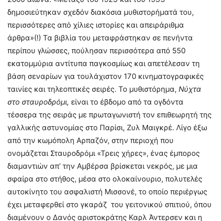
δημοσιεύτηκαν σχεδόν διακόσια μυθιστορήματά του,
περισσότερες από χίλιες ιστορίες και απειράριθμα
άρθρα»(!) Τα βιβλία του μεταφράστηκαν σε πενήντα
περίπου γλώσσες, πούλησαν περισσότερα από 550
εκατομμύρια αντίτυπα παγκοσμίως και απετέλεσαν τη
βάση σεναρίων για τουλάχιστον 170 κινηματογραφικές
ταινίες και τηλεοπτικές σειρές. Το μυθιστόρημα,
Νύχτα
στο σταυροδρόμι,
είναι το έβδομο από τα ογδόντα
τέσσερα της σειράς με πρωταγωνιστή τον επιθεωρητή της
γαλλικής αστυνομίας στο Παρίσι, Ζυλ Μαιγκρέ. Λίγο έξω
από την κωμόπολη Αρπαζόν, στην περιοχή που
ονομάζεται Σταυροδρόμι «Τρεις χήρες», ένας έμπορος
διαμαντιών απ’ την Αμβέρσα βρίσκεται νεκρός, με μια
σφαίρα στο στήθος, μέσα στο ολοκαίνουριο, πολυτελές
αυτοκίνητο του ασφαλιστή Μισσονέ, το οποίο περιέργως
έχει μεταφερθεί στο γκαράζ του γειτονικού σπιτιού, όπου
διαμένουν ο Δανός αριστοκράτης Καρλ Άντερσεν και η