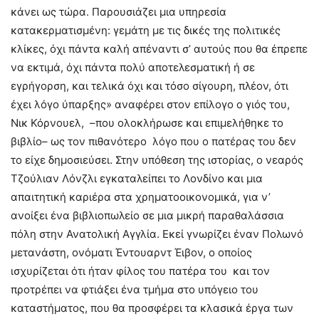
κάνει ως τώρα. Παρουσιάζει μια υπηρεσία
κατακερματισμένη: γεμάτη με τις δικές της πολιτικές
κλίκες, όχι πάντα καλή απέναντι σ’ αυτούς που θα έπρεπε
να εκτιμά, όχι πάντα πολύ αποτελεσματική ή σε
εγρήγορση, και τελικά όχι και τόσο σίγουρη, πλέον, ότι
έχει λόγο ύπαρξης» αναφέρει στον επίλογο ο γιός του,
Νικ Κόρνουελ, –που ολοκλήρωσε και επιμελήθηκε το
βιβλίο– ως τον πιθανότερο λόγο που ο πατέρας του δεν
το είχε δημοσιεύσει. Στην υπόθεση της ιστορίας, ο νεαρός
Τζούλιαν Λόνζλι εγκαταλείπει το Λονδίνο και μια
απαιτητική καριέρα στα χρηματοοικονομικά, για ν’
ανοίξει ένα βιβλιοπωλείο σε μια μικρή παραθαλάσσια
πόλη στην Ανατολική Αγγλία. Εκεί γνωρίζει έναν Πολωνό
μετανάστη, ονόματι Έντουαρντ Έιβον, ο οποίος
ισχυρίζεται ότι ήταν φίλος του πατέρα του και τον
προτρέπει να φτιάξει ένα τμήμα στο υπόγειο του
καταστήματος, που θα προσφέρει τα κλασικά έργα των