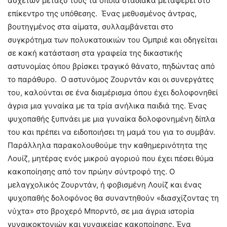
άσχετων μεταξύ τους τα οποία σταδιακά μεταφέρει στο
επίκεντρο της υπόθεσης. Ένας μεθυσμένος άντρας,
βουτηγμένος στα αίματα, συλλαμβάνεται στο
συγκρότημα των πολυκατοικιών του Ομπριέ και οδηγείται
σε κακή κατάσταση στα γραφεία της δικαστικής
αστυνομίας όπου βρίσκει τραγικό θάνατο, πηδώντας από
το παράθυρο. Ο αστυνόμος Ζουρντάν και οι συνεργάτες
του, καλούνται σε ένα διαμέρισμα όπου έχει δολοφονηθεί
άγρια μια γυναίκα με τα τρία ανήλικα παιδιά της. Ένας
ψυχοπαθής ξυπνάει με μια γυναίκα δολοφονημένη δίπλα
του και πρέπει να ειδοποιήσει τη μαμά του για το συμβάν.
Παράλληλα παρακολουθούμε την καθημερινότητα της
Λουίζ, μητέρας ενός μικρού αγοριού που έχει πέσει θύμα
κακοποίησης από τον πρώην σύντροφό της. O
μελαγχολικός Ζουρντάν, ή φοβισμένη Λουίζ και ένας
ψυχοπαθής δολοφόνος θα συναντηθούν «διασχίζοντας τη
νύχτα» στο βροχερό Μπορντό, σε μια άγρια ιστορία
γυναικοκτονιών και γυναικείας κακοποίησης. Ένα