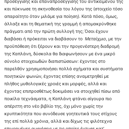
προσέγγισης και επαναπροσέγγισης του αντικειμένου της
και πύκνωσε τη σκηνοθεσία του λόγου της (στοιχείο τόσο
απαραίτητο όταν μιλάμε για ποίηση). Κατά πόσο, όμως,
άλλαξε και τη θεματική της γραμμή ή απομακρύνθηκε
πράγματι από την πρώτη συλλογή της; Όσοι έχουν
διαβάσει ή πρόκειται να διαβάσουν το
Μεταίχμιο
, με την
προϋπόθεση ότι ξέρουν και την προγενέστερη διαδρομή
της Καπλάνη, δύσκολα θα διαφωνήσουν με ένα μικρό
σύνολο στοιχειωδών διαπιστώσεων: έχοντας στο
παρελθόν χρησιμοποιήσει πολλά σχήματα και συστήματα
ποιητικών φωνών, έχοντας επίσης αναμετρηθεί με
πλήθος μυθολογικές χροιές και μορφές, αλλά και
έχοντας επιπροσθέτως δοκιμάσει να στοιχηθεί πίσω από
ποικίλα τεχνάσματα, η Καπλάνη φτάνει σίγουρα πιο
απέριττη στο νέο βιβλίο της, όχι μόνο χωρίς την
κρυπτικότητα που συνόδευσε γοητευτικά τους στίχους
της επί πολλά χρόνια, αλλά και δίχως τις φιλότεχνα
επινοημένες αμφιέσεις με τις οποίες έντυσε κατ’