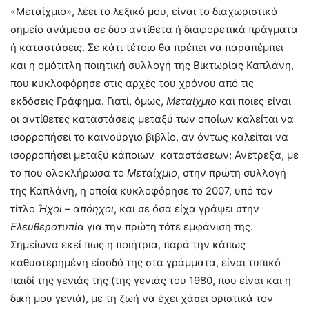
«Μεταίχμιο», λέει το λεξικό μου, είναι το διαχωριστικό
σημείο ανάμεσα σε δύο αντίθετα ή διαφορετικά πράγματα
ή καταστάσεις. Σε κάτι τέτοιο θα πρέπει να παραπέμπει
και η ομότιτλη ποιητική συλλογή της Βικτωρίας Καπλάνη,
που κυκλοφόρησε στις αρχές του χρόνου από τις
εκδόσεις Γράφημα. Γιατί, όμως,
Μεταίχμιο
και ποιες είναι
οι αντίθετες καταστάσεις μεταξύ των οποίων καλείται να
ισορροπήσει το καινούργιο βιβλίο, αν όντως καλείται να
ισορροπήσει μεταξύ κάποιων καταστάσεων; Ανέτρεξα, με
το που ολοκλήρωσα το
Μεταίχμιο
, στην πρώτη συλλογή
της Καπλάνη, η οποία κυκλοφόρησε το 2007, υπό τον
τίτλο
Ήχοι – απόηχοι
, και σε όσα είχα γράψει στην
Ελευθεροτυπία
για την πρώτη τότε εμφάνισή της.
Σημείωνα εκεί πως η ποιήτρια, παρά την κάπως
καθυστερημένη είσοδό της στα γράμματα, είναι τυπικό
παιδί της γενιάς της (της γενιάς του 1980, που είναι και η
δική μου γενιά), με τη ζωή να έχει χάσει οριστικά τον