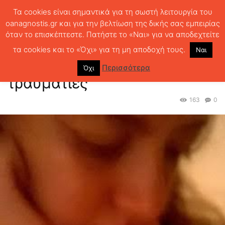
Τα cookies είναι σημαντικά για τη σωστή λειτουργία του
oanagnostis.gr και για την βελτίωση της δικής σας εμπειρίας
όταν το επισκέπτεστε. Πατήστε το «Ναι» για να αποδεχτείτε
ΑΡΧΙΚΗ
ΣΥΝΕΝΤΕΥΞΕΙΣ
ΣΥΣΤΑΤΙΚΕΣ ΕΠΙΣΤΟΛΕΣ
Αγγ. Μαρίνου:
ήρωες-τραυματίες
τα cookies και το «Όχι» για τη μη αποδοχή τους.
Ναι
Αγγ. Μαρίνου: ήρωες-
Περισσότερα
Όχι
τραυματίες
163
0