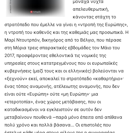
μονάχα νύχτα
απελευθερωτική,
κάνοντας στάχτη το
στρατόπεδο που έμελλε να γίνει η «ντροπή της Ευρώπης»,
η ντροπή του καθενός και της καθεμιάς μας προσωπικά. Η
Μαρί Ντουτρπόν, δικηγόρος από το Βέλγιο, που πέρασε
στη Μόρια τρεις σπαρακτικές εβδομάδες τον Μάιο του
2017, προσφέροντας εθελοντικά τις νομικές της
υπηρεσίες στους κατατρεγμένους που οι ευρωπαϊκές
κυβερνήσεις (μαζί τους και οι ελληνικές) βολεύονται να
«ξεχνούν» εκεί, αποκαλεί το στρατόπεδο «καθαρτήριο»·
ένας τόπος αναμονής, ατέλειωτης αναμονής, που δεν
είναι ούτε «Ευρώπη» ούτε «μη Ευρώπη»· μια
«ετεροτοπία», ένας χώρος μετάβασης, που οι
καταδικασμένοι να εγκλειστούν σε αυτόν δεν
μεταβαίνουν πουθενά ‒παρά μόνο έπειτα από απίθανα
πολύ χρόνο και πολλά βάσανα… Οι επιστολές που
έστελνε κάθε μέρα στους φίλους της η συγγραφέας,