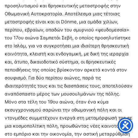
προσηλυτισμού και θρησκευτικής μεταστροφής στην
Οθωμανική Αυτοκρατορία. Αποτέλεσμα μιας τέτοιας
μεταστροφής είναι και οι Dönme, μια ομάδα χιλίων,
περίπου, εβραίων, οπαδών του σμυρνιού «ψευδομεσσία»
του 17ου αιώνα Σαμπετάι Σεβή, ο οποίος προσηλυτίστηκε
στο Ισλάμ, για να συγκροτήσει μια ιδιαίτερη θρησκευτική
κοινότητα, κλειστή και ενδογαμική, με δική της ιεραρχία
και, άτυπο, δικαιοδοτικό σύστημα, οι θρησκευτικές
πεποιθήσεις της οποίας βρίσκονταν αρκετά κοντά στον
σουφισμό. Για δύο περίπου αιώνες, παρά τις
ιδιαιτερότητές τους και τις διασπάσεις τους, αποτελούσαν
αναπόσπαστο μέρος των μουσουλμάνων της πόλης.
Μόνο στα τέλη του 19ου αιώνα, όταν ένα κύμα
εκσυγχρονισμού σαρώνει την οθωμανική πόλη και οι
ντονμέδες συμμετέχουν ενεργά στη μεταμόρφωσή της σε
μια κοσμοπολίτικη πόλη, προωθώντας νέες καινοτομίες
στο εμπόριο και την οικονομία, την αστική μεταρρύθμιση