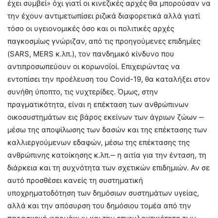
έχει συμβεί» όχι γιατί οι κινεζικές αρχές θα μπορούσαν να
την έχουν αντιμετωπίσει ριζικά διαφορετικά αλλά γιατί
τόσο οι υγειονομικές όσο και οι πολιτικές αρχές
παγκοσμίως γνώριζαν, από τις προηγούμενες επιδημίες
(SARS, MERS κ.λπ.), τον πανδημικό κίνδυνο που
αντιπροσωπεύουν οι κορωνοϊοί. Επιχειρώντας να
εντοπίσει την προέλευση του Covid-19, θα καταλήξει στον
συνήθη ύποπτο, τις νυχτερίδες. Όμως, στην
πραγματικότητα, είναι η επέκταση των ανθρώπινων
οικοσυστημάτων εις βάρος εκείνων των άγριων ζώων ‒
μέσω της αποψίλωσης των δασών και της επέκτασης των
καλλιεργούμενων εδαφών, μέσω της επέκτασης της
ανθρώπινης κατοίκησης κ.λπ.‒ η αιτία για την ένταση, τη
διάρκεια και τη συχνότητα των σχετικών επιδημιών. Αν σε
αυτό προσθέσει κανείς τη συστηματική
υποχρηματοδότηση των δημόσιων συστημάτων υγείας,
αλλά και την απόσυρση του δημόσιου τομέα από την