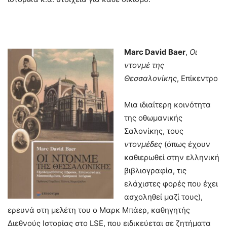
Marc
David
Baer
,
Οι
ντονμέ της
Θεσσαλονίκης
, Επίκεντρο
Μια ιδιαίτερη κοινότητα
της οθωμανικής
Σαλονίκης, τους
ντονμέδες
(όπως έχουν
καθιερωθεί στην ελληνική
βιβλιογραφία, τις
ελάχιστες φορές που έχει
ασχοληθεί μαζί τους),
ερευνά στη μελέτη του ο Μαρκ Μπάερ, καθηγητής
Διεθνούς Ιστορίας στο LSE, που ειδικεύεται σε ζητήματα