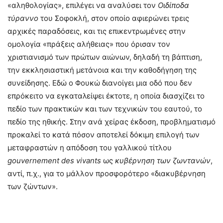
«αληθολογίας», επιλέγει να αναλύσει τον
Οιδίποδα
τύραννο
του Σοφοκλή, στον οποίο αφιερώνει τρεις
αρχικές παραδόσεις, και τις επικεντρωμένες στην
ομολογία «πράξεις αλήθειας» που όρισαν τον
χριστιανισμό των πρώτων αιώνων, δηλαδή τη βάπτιση,
την εκκλησιαστική μετάνοια και την καθοδήγηση της
συνείδησης. Εδώ ο Φουκώ διανοίγει μια οδό που δεν
επρόκειτο να εγκαταλείψει έκτοτε, η οποία διασχίζει το
πεδίο των πρακτικών και των τεχνικών του εαυτού, το
πεδίο της ηθικής. Στην ανά χείρας έκδοση, προβληματισμό
προκαλεί το κατά πόσον αποτελεί δόκιμη επιλογή των
μεταφραστών η απόδοση του γαλλικού τίτλου
gouvernement des vivants
ως
κυβέρνηση των ζωντανών
,
αντί, π.χ., για το μάλλον προσφορότερο «διακυβέρνηση
των ζώντων».