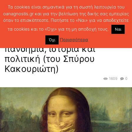
Τα cookies είναι σημαντικά για τη σωστή λειτουργία του
oanagnostis.gr και για την βελτίωση της δικής σας εμπειρίας
όταν το επισκέπτεστε. Πατήστε το «Ναι» για να αποδεχτείτε
ΑΡΧΙΚΗ
ΚΡΙΤΙΚΗ ΒΙΒΛΙΟΥ
ΚΡΙΤΙΚΕΣ
15 αναγνώσεις με μάσκα:
για πανδημία, ιστορία και πολιτική (του...
τα cookies και το «Όχι» για τη μη αποδοχή τους.
Ναι
15 αναγνώσεις με μάσκα: για
Περισσότερα
Όχι
πανδημία, ιστορία και
πολιτική (του Σπύρου
Κακουριώτη)
1609
0