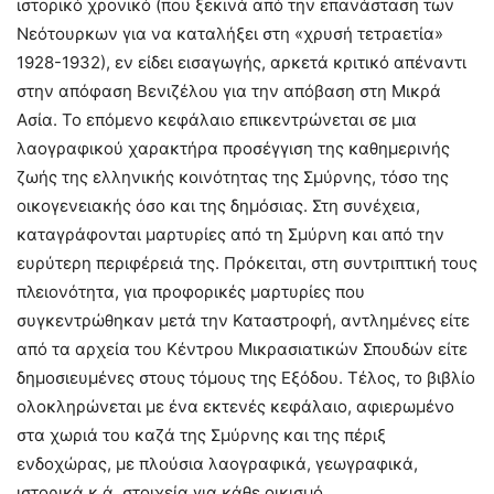
ιστορικό χρονικό (που ξεκινά από την επανάσταση των
Νεότουρκων για να καταλήξει στη «χρυσή τετραετία»
1928-1932), εν είδει εισαγωγής, αρκετά κριτικό απέναντι
στην απόφαση Βενιζέλου για την απόβαση στη Μικρά
Ασία. Το επόμενο κεφάλαιο επικεντρώνεται σε μια
λαογραφικού χαρακτήρα προσέγγιση της καθημερινής
ζωής της ελληνικής κοινότητας της Σμύρνης, τόσο της
οικογενειακής όσο και της δημόσιας. Στη συνέχεια,
καταγράφονται μαρτυρίες από τη Σμύρνη και από την
ευρύτερη περιφέρειά της. Πρόκειται, στη συντριπτική τους
πλειονότητα, για προφορικές μαρτυρίες που
συγκεντρώθηκαν μετά την Καταστροφή, αντλημένες είτε
από τα αρχεία του Κέντρου Μικρασιατικών Σπουδών είτε
δημοσιευμένες στους τόμους της Εξόδου. Τέλος, το βιβλίο
ολοκληρώνεται με ένα εκτενές κεφάλαιο, αφιερωμένο
στα χωριά του καζά της Σμύρνης και της πέριξ
ενδοχώρας, με πλούσια λαογραφικά, γεωγραφικά,
ιστορικά κ.ά. στοιχεία για κάθε οικισμό.