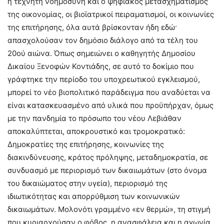
η τεχνητή νοημοσύνη και ο ψηφιακός μετασχηματισμός
της οικονομίας, οι βιοϊατρικοί πειραματισμοί, οι κοινωνίες
της επιτήρησης, όλα αυτά βρίσκονταν ήδη εδώ·
απασχολούσαν τον δημόσιο διάλογο από τα τέλη του
20ού αιώνα. Όπως σημειώνει ο καθηγητής Δημοσίου
Δικαίου Ξενοφών Κοντιάδης, σε αυτό το δοκίμιο που
γράφτηκε την περίοδο του υποχρεωτικού εγκλεισμού,
μπορεί το νέο βιοπολιτικό παράδειγμα που αναδύεται να
είναι κατασκευασμένο από υλικά που προϋπήρχαν, όμως
με την πανδημία το πρόσωπο του νέου Λεβιάθαν
αποκαλύπτεται, αποκρουστικό και τρομοκρατικό:
Δημοκρατίες της επιτήρησης, κοινωνίες της
διακινδύνευσης, κράτος πρόληψης, μεταδημοκρατία, σε
συνδυασμό με περιορισμό των δικαιωμάτων (στο όνομα
του δικαιώματος στην υγεία), περιορισμό της
ιδιωτικότητας και απορρύθμιση των κοινωνικών
δικαιωμάτων. Μολονότι γραμμένο «εν θερμώ», τη στιγμή
που κυριαρχούσαν ο φόβος, η ανασφάλεια και η αγωνία