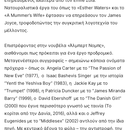
επηρεασμένος ιδιαίτερα από τον Émile Zola.
Νατουραλιστικά έργα του όπως το «Esther Waters» και το
«A Mummer’s Wife» έφτασαν να επηρεάσουν τον James
Joyce, τροφοδοτώντας την συγκριτική λογοτεχνία του
μέλλοντος.
Επιστρέφοντας στην νουβέλα «Άλμπερτ Νομπς»,
αισθάνομαι πως πρόκειται για ένα έργο προδρομικό.
Μεταγενέστεροι συγγραφείς – σημειώνω κάποια ονόματα
πρόχειρα – όπως οι Angela Carter με το “The Passion of
New Eve” (1977), ο Isaac Bashevis Singer με την ιστορία
“Yentl the Yeshiva Boy” (1983), η Jackie Kay με το
“Trumpet” (1998), η Patricia Duncker με το “James Miranda
Barry” (1999), ο David Ebershoff με το “The Danish Girl”
(2000) που έγινε περισσότερο γνωστό ως ταινία (Το
κορίτσι από την Δανία, 2016), αλλά και ο Jeffrey
Eugenides με το “Middlesex” (2002) αντλούν από την ίδια
πηγή. Με κεντρικό άξονα το φύλο – την αντιστροφή, την