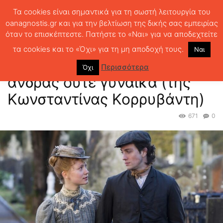
Τα cookies είναι σημαντικά για τη σωστή λειτουργία του
oanagnostis.gr και για την βελτίωση της δικής σας εμπειρίας
όταν το επισκέπτεστε. Πατήστε το «Ναι» για να αποδεχτείτε
ΑΡΧΙΚΗ
ΣΤΗΛΕΣ
HerStory
Άλμπερτ Νομπς, ούτε άνδρας ούτε
γυναίκα (της Κωνσταντίνας Κορρυβάντη)
τα cookies και το «Όχι» για τη μη αποδοχή τους.
Ναι
Άλμπερτ Νομπς, ούτε
Περισσότερα
Όχι
άνδρας ούτε γυναίκα (της
Κωνσταντίνας Κορρυβάντη)
671
0