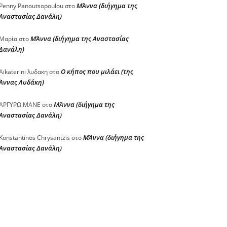
ΜΆννα (διήγημα της
Penny Panoutsopoulou
στο
Αναστασίας Δανάλη)
ΜΆννα (διήγημα της Αναστασίας
Μαρία
στο
Δανάλη)
Ο κήπος που μιλάει (της
Aikaterini λυδακη
στο
Άννας Λυδάκη)
ΜΆννα (διήγημα της
ΑΡΓΥΡΩ ΜΑΝΕ
στο
Αναστασίας Δανάλη)
ΜΆννα (διήγημα της
Konstantinos Chrysantzis
στο
Αναστασίας Δανάλη)