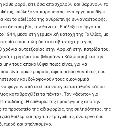
 κάθε φορά, είτε όσα απασχολούν και βαρύνουν το
 Φέτος, επέλεξε να παρουσιάσει ένα έργο που θίγει
τα και το αδιέξοδο της ανθρώπινης συναναστροφής,
και άσκοπη βία, τον θάνατο. Επέλεξε το έργο του
ο 1944, μέσα στη γερμανική κατοχή της Γαλλίας, με
στορία είναι απλή όσο και αβάσταχτη: ο γιος
0 χρόνια αυτοεξορίας στην Αφρική στην πατρίδα του,
 ξανά τη μητέρα του (Μαριάννα Κάλμπαρη) και την
α μην τους αποκαλύψει ποιος είναι, για να
 που είναι όμως μοιραία, αφού οι δύο γυναίκες, που
ηστεύουν και δολοφονούν τους οικονομικά
ι να φύγουν από εκεί και να εγκατασταθούν κάπου
ιος καταβροχθίζει τα πάντα». Τον «άσωτο» γιο
 Παπαδάκη). Η επιθυμία της προσέγγισης από την
ς το προσωπείο της αδιαφορίας, της σκληρότητας, της
ιχεία θρίλερ και αρχαίας τραγωδίας, ένα έργο που
ό, πικρό και απελπισμένο.