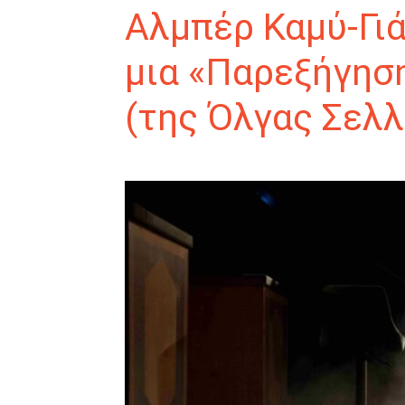
Αλμπέρ Καμύ-Γι
μια «Παρεξήγηση
(της Όλγας Σελλ