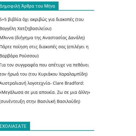
Δημοφιλή Άρθρα του Μήνα
5+5 βιβλία όχι ακριβώς για διακοπές (του
Βαγγέλη Χατζηβασιλείου)
ΜΆννα (διήγημα της Αναστασίας Δανάλη)
Πάρτε ποίηση στις διακοπές σας (επιλέγει η
Βαρβάρα Ρούσσου)
Για τον συγγραφέα που απέτυχε να πεθάνει
τον ήρωά του (του Κυριάκου Χαραλαμπίδη)
Αυστραλιανή λογοτεχνία- Clare Bradford:
«Μεγάλωσα σε μια αποικία. Ζω σε μια άλλη»
(συνέντευξη στην Βασιλική Βασιλούδη)
ΣΧΟΛΙΑΣΑΤΕ