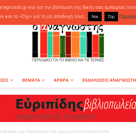
anagnostis.gr και για την βελτίωση της δικής σας εμπειρίας ότα
es και το «Όχι» για τη μη αποδοχή τους.
Περισσ
Ναι
Όχι
ΞΕΙΣ
ΘΕΜΑΤΑ
ΑΡΘΡΑ
ΕΚΔΗΛΩΣΕΙΣ ΑΝΑΓΝΩΣΤ
ΠΕΡΙΟΔΙΚΟ
ουβαρδάς: μια «Παρεξήγηση» που έμεινε μισή (της Όλγας Σελλά)
Ο