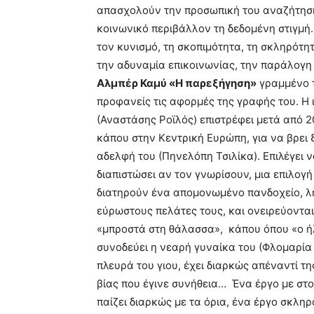
απασχολούν την προσωπική του αναζήτηση
κοινωνικό περιβάλλον τη δεδομένη στιγμή.
τον κυνισμό, τη σκοπιμότητα, τη σκληρότη
την αδυναμία επικοινωνίας, την παράλογη 
Αλμπέρ Καμύ «Η παρεξήγηση»
γραμμένο τ
προφανείς τις αφορμές της γραφής του. Η ι
(Αναστάσης Ροϊλός) επιστρέφει μετά από 2
κάπου στην Κεντρική Ευρώπη, για να βρει
αδελφή του (Πηνελόπη Τσιλίκα). Επιλέγει ν
διαπιστώσει αν τον γνωρίσουν, μια επιλογή
διατηρούν ένα απομονωμένο πανδοχείο, λ
εύρωστους πελάτες τους, και ονειρεύοντα
«μπροστά στη θάλασσα», κάπου όπου «ο ήλ
συνοδεύει η νεαρή γυναίκα του (Φλομαρία
πλευρά του γιου, έχει διαρκώς απέναντί τη
βίας που έγινε συνήθεια… Ένα έργο με στο
παίζει διαρκώς με τα όρια, ένα έργο σκληρ