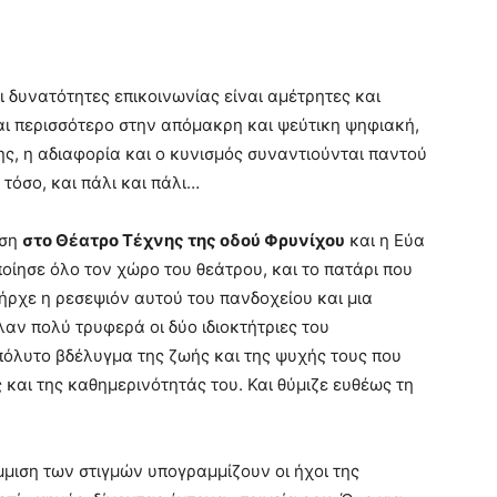
ι δυνατότητες επικοινωνίας είναι αμέτρητες και
και περισσότερο στην απόμακρη και ψεύτικη ψηφιακή,
ης, η αδιαφορία και ο κυνισμός συναντιούνται παντού
 τόσο, και πάλι και πάλι…
αση
στο Θέατρο Τέχνης της οδού Φρυνίχου
και η Εύα
ίησε όλο τον χώρο του θεάτρου, και το πατάρι που
πήρχε η ρεσεψιόν αυτού του πανδοχείου και μια
λαν πολύ τρυφερά οι δύο ιδιοκτήτριες του
πόλυτο βδέλυγμα της ζωής και της ψυχής τους που
υς και της καθημερινότητάς του. Και θύμιζε ευθέως τη
μιση των στιγμών υπογραμμίζουν οι ήχοι της