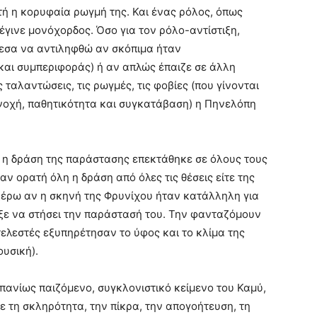
τή η κορυφαία ρωγμή της. Και ένας ρόλος, όπως
γινε μονόχορδος. Όσο για τον ρόλο-αντίστιξη,
εσα να αντιληφθώ αν σκόπιμα ήταν
αι συμπεριφοράς) ή αν απλώς έπαιζε σε άλλη
ταλαντώσεις, τις ρωγμές, τις φοβίες (που γίνονται
ενοχή, παθητικότητα και συγκατάβαση) η Πηνελόπη
ή η δράση της παράστασης επεκτάθηκε σε όλους τους
ν ορατή όλη η δράση από όλες τις θέσεις είτε της
ν ξέρω αν η σκηνή της Φρυνίχου ήταν κατάλληλη για
ξε να στήσει την παράστασή του. Την φανταζόμουν
τελεστές εξυπηρέτησαν το ύφος και το κλίμα της
υσική).
πανίως παιζόμενο, συγκλονιστικό κείμενο του Καμύ,
ε τη σκληρότητα, την πίκρα, την απογοήτευση, τη