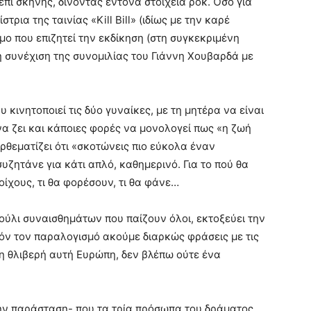
 επί σκηνής, δίνοντας έντονα στοιχεία ροκ. Όσο για
ρια της ταινίας «Kill Bill» (ιδίως με την καρέ
μο που επιζητεί την εκδίκηση (στη συγκεκριμένη
η συνέχιση της συνομιλίας του Γιάννη Χουβαρδά με
 κινητοποιεί τις δύο γυναίκες, με τη μητέρα να είναι
α ζει και κάποιες φορές να μονολογεί πως «η ζωή
ρθεματίζει ότι «σκοτώνεις πιο εύκολα έναν
υζητάνε για κάτι απλό, καθημερινό. Για το πού θα
οίχους, τι θα φορέσουν, τι θα φάνε…
ούλι συναισθημάτων που παίζουν όλοι, εκτοξεύει την
τόν τον παραλογισμό ακούμε διαρκώς φράσεις με τις
τη θλιβερή αυτή Ευρώπη, δεν βλέπω ούτε ένα
στην παράσταση- που τα τρία πρόσωπα του δράματος