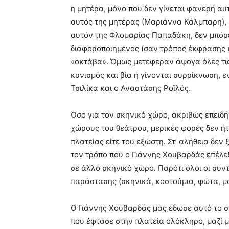
η μητέρα, μόνο που δεν γίνεται φανερή αυ
αυτός της μητέρας (Μαριάννα Κάλμπαρη), έ
αυτόν της Φλομαρίας Παπαδάκη, δεν μπόρ
διαφοροποιημένος (σαν τρόπος έκφρασης κ
«οκτάβα». Όμως μετέφεραν άψογα όλες τις 
κυνισμός και βία ή γίνονται συρρίκνωση, 
Τσιλίκα και ο Αναστάσης Ροϊλός.
Όσο για τον σκηνικό χώρο, ακριβώς επειδ
χώρους του θεάτρου, μερικές φορές δεν ήτα
πλατείας είτε του εξώστη. Στ’ αλήθεια δε
τον τρόπο που ο Γιάννης Χουβαρδάς επέλε
σε άλλο σκηνικό χώρο. Παρότι όλοι οι συν
παράστασης (σκηνικά, κοστούμια, φώτα, μο
Ο Γιάννης Χουβαρδάς μας έδωσε αυτό το σ
που έφτασε στην πλατεία ολόκληρο, μαζί μ