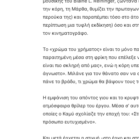
μουσικής του Blaine L. Reininger, ζωντανά
την κόρη, τη Μάρθα, θυμίζει την πρωταγωνίστ
περούκα της) και παραπέμπει τόσο στο άτο
περίπτωση μια τυφλή εκδίκηση) όσο και στ
τον κινηματογράφο.
Το «χρώμα του χρήματος» είναι το μόνο που
παραιτημένη μέσα στη φρίκη που επέλεξε ν
είναι πιο σκληρή από μας», ενώ η κόρη υπε
άγνωστο». Μιλάνε για τον θάνατο σαν να σ
πάνε το βράδυ, τι χρώμα θα βάψουν τους τ
Η εμφάνιση του απόντος γιου και το κρυφτ
ατμόσφαιρα θρίλερ του έργου. Μέσα σ’ αυ
οποίες ο Καμύ σχολίαζε την εποχή του: «Σ
πρόσωπο ευτυχισμένο».
Και μετά έρχεται η στιγμή -στο έργο και 