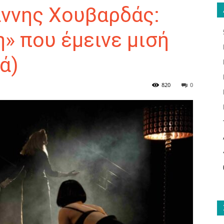
άννης Χουβαρδάς:
» που έμεινε μισή
ά)
ΑΝΑΓΝΩΣΤΗΣ
820
0
ΓΙΑ
ΤΟ