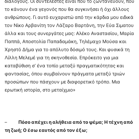
διαλόγους. Οι συντελεστές είναι που το ζωντανεύουν, που
το κάνουν ένα γεγονός που θα συγκινήσει ή όχι άλλους
ανθρώπους. Γι αυτό ευχαριστώ από την κάρδια μου ειδικά
τον Νίκο Αρβανίτη τον Λάζαρο Βαρτάνη, την Εύα Σιματου
άλλα και τους συνεργάτες μας: Αλέκο Αναστασίου, Μαρία
Παππά, Αποστολία Παπαδαμάκη, Τηλέμαχο Μούσα και
Χρηστό Δήμα για το απόλυτο δόσιμό τους. Και φυσικά τη
Λίλλη Μελεμέ για τη σκηνοθεσία. Επρόκειτο για μια
καταβύθιση σ’ ένα τοπίο μεταξύ πραγματικότητας και
φαντασίας, όπου συμβαίνουν πράγματα μεταξύ τριών
προσώπων που πάσχουν με διαφορετικό τρόπο. Μια
ερωτική ιστορία, στο μεταίχμιο»
–
Πόσο απέχει η αλήθεια από το ψέμα; Η τέχνη από
τη ζωή; Ο έσω εαυτός από τον έξω;