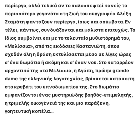
περίεργο, αλλά τελικά αν το καλοσκεφτεί κανείς τα
περισσότερα γεγονότα στη ζωή του συγγραφέα Αλέξη
Σταμάτη φαντάζουν περίεργα, ίσως και ασύμβατα. Εν
τέλει, πάντως, συνδυάζονται και μάλιστα επιτυχώς. Το
ίδιος συμβαίνει και με το τελευταίο μυθιστόρημά του,
«Μελίσσια», από τις εκδόσεις Καστανιώτη, όπου
σχεδόν όλη η δράση εκτυλίσσεται μέσα σε λίγες ώρες
σ’ ένα δωμάτιο ή ακόμη και σ’ έναν νου. Στο καταρρέον
αρχοντικό της στα Μελίσσια, η Αγάπη, πρώην grande
dame της ελληνικής λογοτεχνίας, βρίσκεται κατάκοιτη
στο κρεβάτι του υπνοδωματίου της. Στο δωμάτιο
εμφανίζονται ένας μυστηριώδης βοηθός-επιμελητής,
η τριμελής οικογένειά της και μια παράξενη,
γοητευτική κοπέλα…