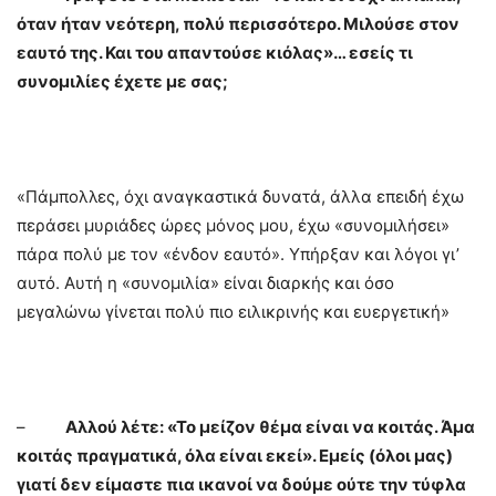
όταν ήταν νεότερη, πολύ περισσότερο. Μιλούσε στον
εαυτό της. Και του απαντούσε κιόλας»… εσείς τι
συνομιλίες έχετε με σας;
«Πάμπολλες, όχι αναγκαστικά δυνατά, άλλα επειδή έχω
περάσει μυριάδες ώρες μόνος μου, έχω «συνομιλήσει»
πάρα πολύ με τον «ένδον εαυτό». Υπήρξαν και λόγοι γι’
αυτό. Αυτή η «συνομιλία» είναι διαρκής και όσο
μεγαλώνω γίνεται πολύ πιο ειλικρινής και ευεργετική»
–
Αλλού λέτε: «Το μείζον θέμα είναι να κοιτάς. Άμα
κοιτάς πραγματικά, όλα είναι εκεί». Εμείς (όλοι μας)
γιατί δεν είμαστε πια ικανοί να δούμε ούτε την τύφλα