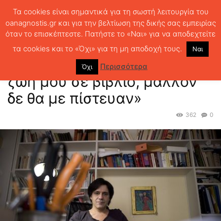
Τα cookies είναι σημαντικά για τη σωστή λειτουργία του
oanagnostis.gr και για την βελτίωση της δικής σας εμπειρίας
όταν το επισκέπτεστε. Πατήστε το «Ναι» για να αποδεχτείτε
ΑΡΧΙΚΗ
ΣΥΝΕΝΤΕΥΞΕΙΣ
Αλ. Σταμάτης: «Αν έγραφα τη ζωή μου σε
βιβλίο, μάλλον δε θα...
τα cookies και το «Όχι» για τη μη αποδοχή τους.
Ναι
Αλ. Σταμάτης: «Αν έγραφα τη
Περισσότερα
Όχι
ζωή μου σε βιβλίο, μάλλον
δε θα με πίστευαν»
362
0