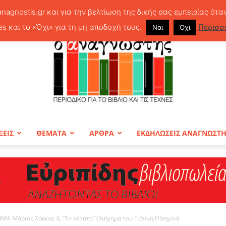
anagnostis.gr και για την βελτίωση της δικής σας εμπειρίας ότα
es και το «Όχι» για τη μη αποδοχή τους.
Περισσ
Ναι
Όχι
ΞΕΙΣ
ΘΕΜΑΤΑ
ΑΡΘΡΑ
ΕΚΔΗΛΩΣΕΙΣ ΑΝΑΓΝΩΣΤ
ΠΕΡΙΟΔΙΚΟ
ΜΑ Μάριος Χάκκας 4, “Το κέρατο” (διήγημα του Γιάννη Πάσχου)
Ο