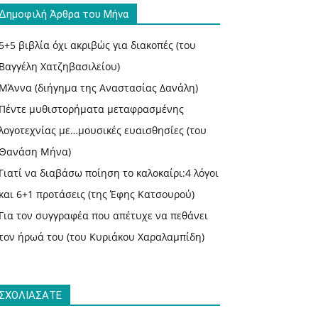
Δημοφιλή Άρθρα του Μήνα
5+5 βιβλία όχι ακριβώς για διακοπές (του
Βαγγέλη Χατζηβασιλείου)
ΜΆννα (διήγημα της Αναστασίας Δανάλη)
Πέντε μυθιστορήματα μεταφρασμένης
λογοτεχνίας με…μουσικές ευαισθησίες (του
Θανάση Μήνα)
Γιατί να διαβάσω ποίηση το καλοκαίρι:4 λόγοι
και 6+1 προτάσεις (της Έφης Κατσουρού)
Για τον συγγραφέα που απέτυχε να πεθάνει
τον ήρωά του (του Κυριάκου Χαραλαμπίδη)
ΣΧΟΛΙΑΣΑΤΕ