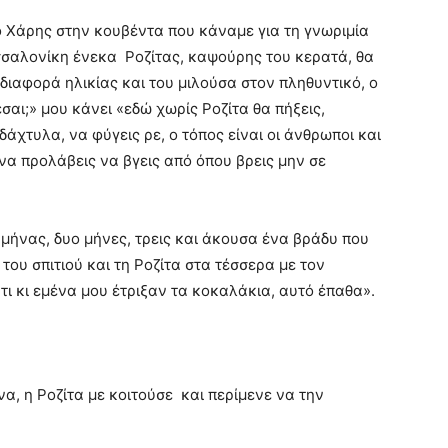
ο Χάρης στην κουβέντα που κάναμε για τη γνωριμία
σσαλονίκη ένεκα Ροζίτας, καψούρης του κερατά, θα
 διαφορά ηλικίας και του μιλούσα στον πληθυντικό, ο
σαι;» μου κάνει «εδώ χωρίς Ροζίτα θα πήξεις,
δάχτυλα, να φύγεις ρε, ο τόπος είναι οι άνθρωποι και
α να προλάβεις να βγεις από όπου βρεις μην σε
 μήνας, δυο μήνες, τρεις και άκουσα ένα βράδυ που
ου σπιτιού και τη Ροζίτα στα τέσσερα με τον
ι κι εμένα μου έτριξαν τα κοκαλάκια, αυτό έπαθα».
α, η Ροζίτα με κοιτούσε και περίμενε να την