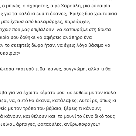
, ο μπινές, ο άχρηστος, α ρε Χαρούλη, μια ευκαιρία
 για τα καλά κι εσύ τι έκανες; Έριξες δυο χαστούκια
 μπούχτισα από θαλαμάρχες, παρεάρχες,
όρχεις που μας επιβάλουν να κατουράμε στη βούτα
αιρία σου δόθηκε να αφήσεις ανάπηρο ένα
 το σκεφτείς δώρο ήταν, να έχεις λόγο βάσιμο να
ευκαιρία;»
ώτησα «και εσύ τι θα ΄κανες, συγγνώμη, αλλά τι θα
υβα για να έχω το κέρατό μου σε ευθεία με τον κώλο
αζα, να, αυτό θα έκανα, κατάλαβες; Αυτοί ρε, όπως κι
είς με τον τρόπο του βέβαια, ξέρεις τι κάνουν;
ά κάνουν, και θέλουν και το μουνί το ξένο δικό τους
ιοι είναι, άρπαγες, φαταούλες, ανθρωποφάγοι.»