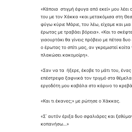
«Κάποια στιγμή έφυγα από εκεί» μου λέει 
του με τον Χάκκα «και μετακόμισα στη Θε
φύγω κύριε Μάριε, του λέω, είχαμε και μια
έρωτας με τραβάει βόρεια». «Και το σκέφτε
γιαουρτάκι θα γίνεις πρόβειο με πέτσα δυο 
ο έρωτας το σπίτι μας, αν γκρεμιστεί κοίτ
πλακώσει κακομοίρη».
«Σαν να τα ήξερε, έκοβε το μάτι του, ένας
επέστρεψα ξαφνικά τον τριγμό στα θέμελα τ
εργοδότη μου καβάλα στο κάρινο το κρεβάτ
«Και τι έκανες;» με ρώτησε ο Χάκκας.
«Σ΄ αυτόν έριξα δυο σφαλιάρες και ξεθύμαν
κοπανήσω…»