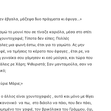
ά δεν έβγαλα, μάζεψα δυο πράγματα κι έφυγα…»
μώ το μουνί που σε τίναζε καριόλα, μέσα στο σπίτι
χουντοχαφιέ; Τίποτα δεν είπες; Πολλές
ες μια φωνή έστω, έτσι για το γαμώτο. Ας μην
έ, να τιμήσεις το κέρατο που έφαγες , έτσι ρε, να
τη γυναίκα σου γάμησαν κι εσύ μούγκα, και τώρα που
γάλεις ρε Χάρη; Ψιθυριστά; Σαν μανταμούλα, σαν να
ικό;
κύριε Μάριε;»
ν ο άλλος είναι χουντοχαφιές , αυτό και μόνο με θίγει
κανονικό να πω, στο διάολο να πάει, που δεν πάει,
αμημένο τον χαφιέ, τον βρικόλακα του Γράμμου, όχι,