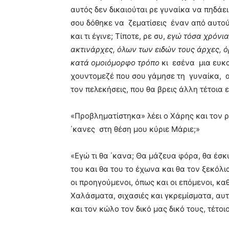
αυτός δεν δικαιούται ρε γυναίκα να πηδάει
σου δόθηκε να ζεματίσεις έναν από αυτούς
και τι έγινε; Τίποτε, ρε συ,
εγώ
τόσα χρόνια
ακτινάρχες, όλων των ειδών τους άρχες, 
κατά ομοιόμορφο τρόπο
κι εσένα μια ευκ
χουντομεζέ που σου γάμησε τη γυναίκα, αν
τον πελεκήσεις, που θα βρεις άλλη τέτοια 
«Προβληματίστηκα» λέει ο Χάρης και τον ρ
΄κανες στη θέση μου κύριε Μάριε;»
«Εγώ τι θα ΄κανα; Θα μάζευα φόρα, θα έσκ
του και θα του το έχωνα και θα τον ξεκόλι
οι προηγούμενοι, όπως και οι επόμενοι, καθ
Χαλάσματα, σιχασιές και γκρεμίσματα, αυτ
και τον κώλο τον δικό μας δικό τους, τέτο