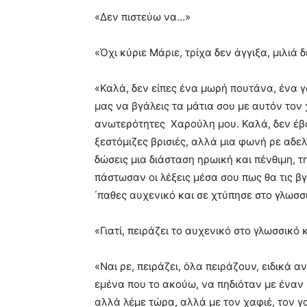
«Δεν πιστεύω να…»
«Όχι κύριε Μάριε, τρίχα δεν άγγιξα, μιλι
«Καλά, δεν είπες ένα μωρή πουτάνα, ένα γα
μας να βγάλεις τα μάτια σου με αυτόν τον 
ανωτερότητες Χαρούλη μου. Καλά, δεν έβαλ
ξεστόμιζες βρισιές, αλλά μια φωνή ρε αδελφ
δώσεις μια διάσταση ηρωική και πένθιμη, 
πάστωσαν οι λέξεις μέσα σου πως θα τις β
΄παθες αυχενικό και σε χτύπησε στο γλωσσ
«Γιατί, πειράζει το αυχενικό στο γλωσσικό 
«Ναι ρε, πειράζει, όλα πειράζουν, ειδικά α
εμένα που το ακούω, να πηδιόταν με έναν 
αλλά λέμε τώρα, αλλά με τον χαφιέ, τον γ