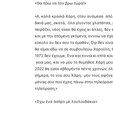
«Θα πάω να τον βρω τώρα!»
«Α, καλά κρασιά Χάρη, όταν ανάμεσα από 
δικιά μας, σκατά, όλα γίνονται χλαπάτσα, 
πειράζει, νέος είσαι θα έχεις κι άλλες, δ
και με την επόμενη γκόμενα, εννοώ να έχε
εύκολο αν δεν σου το έμαθαν; Όχι δεν είν
θα είμαι εδώ να σε συμβουλεύω Χαρούλη, 
1972 δεν έχουμε; Ένα και εννιά κι επτά και
γεια μας, και να μου το θυμηθείς Χάρη μο
2022 θα είσαι εβδομήντα πέντε χρονών, όλ
σήμερα, το νου σου Χάρη, μην τους αφήνε
μάνας σου που έχεις πάνω στην τηλεόραση
τηλεόραση;»
«Έχω ένα άσπρο με λουλουδάκια»