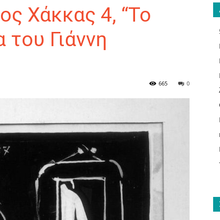
ς Χάκκας 4, “Το
α του Γιάννη
ΑΝΑΓΝΩΣΤΗΣ
665
0
ΓΙΑ
ΤΟ