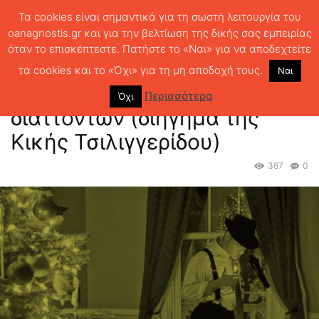
Τα cookies είναι σημαντικά για τη σωστή λειτουργία του
oanagnostis.gr και για την βελτίωση της δικής σας εμπειρίας
όταν το επισκέπτεστε. Πατήστε το «Ναι» για να αποδεχτείτε
ΑΡΧΙΚΗ
ΤΕΛΕΥΤΑΙΑ ΑΡΘΡΑ
ΑΦΙΕΡΩΜΑ 4, Βροχή διαττόντων
(διήγημα της Κικής Τσιλιγγερίδου)
τα cookies και το «Όχι» για τη μη αποδοχή τους.
Ναι
ΑΦΙΕΡΩΜΑ 4, Βροχή
Περισσότερα
Όχι
διαττόντων (διήγημα της
Κικής Τσιλιγγερίδου)
367
0