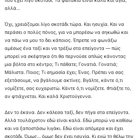
που έχει λίγο σκοτάδι. Τα φωτάκια είναι καλά και άγια,
αλλά…
Όχι, χρειάζομαι λίγο σκοτάδι τώρα. Και ησυχία. Και να
περάσει ο πολύς πόνος, για να μπορέσω να σηκωθώ και
να πάω να μου το δει κάποιος. Έπρεπε να φωνάξω
αμέσως ένα ταξί και να τρέξω στα επείγοντα — πώς
μπορεί να σκέφτηκα ότι θα περνούσε απλώς κάνοντας
μια βόλτα στο κέντρο; Τι πάθατε; Γονατιά. Γονατιά;
Μάλιστα. Ποιος; Τι σημασία έχει; Ένας. Πρέπει να σας
εξετάσουμε, να βγάλουμε ακτίνες. Βγάλτε, κάντε ό,τι
νομίζετε, σας ευχαριστώ. Κάντε ό,τι νομίζετε. Φτιάξτε το,
αν φτιάχνεται. Και καλά Χριστούγεννα.
Δεν το έκανα. Δεν κάλεσα ταξί, δεν πήγα στα επείγοντα.
Αλλά τουλάχιστον εδώ είναι καλά. Εδώ μπορώ να καθίσω
και να ξαποστάσω λιγάκι. Εδώ είναι απόμερα και έχει
σκοτάδι. Όμως… όμως δεν έχει ησυχία. Κι εγώ τη θέλω την