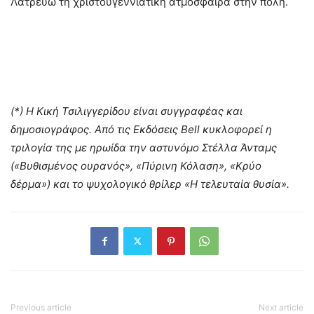
Λατρεύω τη χριστουγεννιάτικη ατμόσφαιρα στην πόλη.
(*) Η Κική Τσιλιγγερίδου είναι συγγραφέας και
δημοσιογράφος. Από τις Εκδόσεις
Bell
κυκλοφορεί η
τριλογία της με ηρωίδα την αστυνόμο Στέλλα Άνταμς
(«Βυθισμένος ουρανός», «Πύρινη Κόλαση», «Κρύο
δέρμα») και το ψυχολογικό θρίλερ «Η τελευταία θυσία».
Previous article
Next article