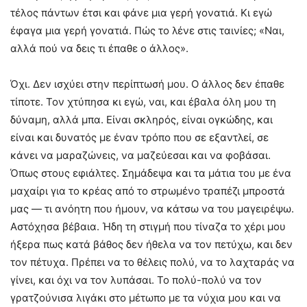
τέλος πάντων έτσι και φάνε μια γερή γονατιά. Κι εγώ
έφαγα μια γερή γονατιά. Πώς το λένε στις ταινίες; «Ναι,
αλλά πού να δεις τι έπαθε ο άλλος».
Όχι. Δεν ισχύει στην περίπτωσή μου. Ο άλλος δεν έπαθε
τίποτε. Τον χτύπησα κι εγώ, ναι, και έβαλα όλη μου τη
δύναμη, αλλά μπα. Είναι σκληρός, είναι ογκώδης, και
είναι και δυνατός με έναν τρόπο που σε εξαντλεί, σε
κάνει να μαραζώνεις, να μαζεύεσαι και να φοβάσαι.
Όπως στους εφιάλτες. Σημάδεψα και τα μάτια του με ένα
μαχαίρι για το κρέας από το στρωμένο τραπέζι μπροστά
μας — τι ανόητη που ήμουν, να κάτσω να του μαγειρέψω.
Αστόχησα βέβαια. Ήδη τη στιγμή που τίναζα το χέρι μου
ήξερα πως κατά βάθος δεν ήθελα να τον πετύχω, και δεν
τον πέτυχα. Πρέπει να το θέλεις πολύ, να το λαχταράς να
γίνει, και όχι να τον λυπάσαι. Το πολύ-πολύ να τον
γρατζούνισα λιγάκι στο μέτωπο με τα νύχια μου και να