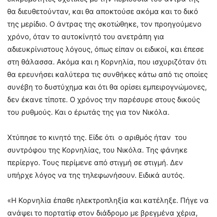
θα διευθετούνταν, και θα αποκτούσε ακόμα και το δικό
της μερίδιο. Ο άντρας της σκοτώθηκε, τον προηγούμενο
χρόνο, όταν το αυτοκίνητό του ανετράπη για
αδιευκρίνιστους λόγους, όπως είπαν οι ειδικοί, και έπεσε
στη θάλασσα. Ακόμα και η Κορνηλία, που ισχυριζόταν ότι
θα ερευνήσει καλύτερα τις συνθήκες κάτω από τις οποίες
συνέβη το δυστύχημα και ότι θα ορίσει εμπειρογνώμονες,
δεν έκανε τίποτε. Ο χρόνος την παρέσυρε στους δικούς
του ρυθμούς. Και ο έρωτάς της για τον Νικόλα.
Χτύπησε το κινητό της. Είδε ότι ο αριθμός ήταν του
συντρόφου της Κορνηλίας, του Νικόλα. Της φάνηκε
περίεργο. Τους περίμενε από στιγμή σε στιγμή. Δεν
υπήρχε λόγος να της τηλεφωνήσουν. Ειδικά αυτός.
«Η Κορνηλία έπαθε ηλεκτροπληξία και κατέληξε. Πήγε να
ανάψει το πορτατίφ στον διάδρομο με βρεγμένα χέρια,