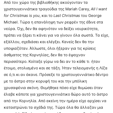
Από τον χώρο της βιβλιοθήκης ακούγονταν τα
χριστουγεννιάτικα τραγούδια της Mariah Carey,
All
I
want
for
Christmas
is
you
, και το
Last
Christmas
του George
Michael. Τώρα η επανάληψη των ρεφρέν της έδινε στα
νεύρα. Όχι, δεν θα αφηνόταν να δείξει νευρικότητα,
πρέπει να ξέρει τι κάνει για να γίνουν όλα σωστά. Τα είχε,
εξάλλου, σχεδιάσει και ελέγξει. Κανείς δεν θα την
υποψιαζόταν. Άλλωστε, όλοι ήξεραν για τις κρίσεις
άσθματος της Κορνηλίας, δεν θα το έψαχναν
περισσότερο. Κοίταξε γύρω να δει αν το κάθε τι ήταν
έτοιμο, στολισμένο και σε τάξη. Ήταν τελειομανής η Λίζα
σε ό,τι κι αν έκανε. Πρόσεξε το χριστουγεννιάτικο δέντρο
με το άστρο στην κορυφή του και την μπόλικη
χρυσαφένια σκόνη. Θυμήθηκε πόσο είχε θυμώσει όταν
έλαβε κάποτε για χριστουγεννιάτικο δώρο αυτό το άστρο
από την Κορνηλία. Από εκείνη την ημέρα είχε αρχίσει να
καταστρώνει τα σχέδιά της. Τώρα όλα θα άλλαζαν μια