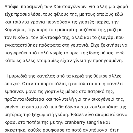
Απόψε, παραμονή των Χριστουγέννων, για άλλη μία φορά
είχε προσκαλέσει τους φίλους της, με τους οποίους εδώ
και τριάντα χρόνια περνούσαν τις γιορτές παρέα, την
Κορνηλία, την κόρη του μακαρίτη συζύγου της, μαζί με
τον Νικόλα, τον σύντροφό της, αλλά και το ζευγάρι που
εγκαταστάθηκε πρόσφατα στη γειτονιά. Είχε ξεκινήσει να
μαγειρεύει από πολύ νωρίς το πρωί της ίδιας μέρας, ενώ
κάποιες άλλες ετοιμασίες είχαν γίνει την προηγουμένη.
Η μυρωδιά της κανέλας από τα κεριά της θύμισε άλλες
εποχές. Όταν τα πορτοκάλια, η σοκολάτα και η κανέλα
έμπαιναν μόνο τις γιορτινές μέρες στο πατρικό της,
προϊόντα ιδιαίτερα και πολυτελή για την οικογένειά της,
εκείνα τα συστατικά που θα έδιναν στα κουλουράκια της
μητέρας της ξεχωριστή γεύση. Έβαλε λίγο ακόμα κόκκινο
κρασί στο ποτήρι της με την cranberry sangria και
σκέφτηκε, καθώς ρουφούσε το ποτό ανυπόμονα, ότι η