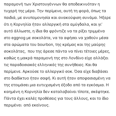
παραμονή των Χριστουγέννων θα αποδεικνυόταν η
τυχερή της μέρα. Την περίμενε, αυτή τη φορά, όπως τα
παιδιά, με ανυπομονησία και ανακούφιση συνάμα. Ήξερε
ότι η Κορνηλία ήταν αλλεργική στα αμύγδαλα, και γι’
αυτό άλλωστε, η ίδια θα φρόντιζε να τα ρίξει τριμμένα
στο eggnog με σοκολάτα, να τα αφήσει να χαθούν μέσα
στα αρώματα του bourbon, της κρέμας και της μαύρης
σοκολάτας, που της άρεσε πάντα να πίνει τέτοιες μέρες,
καθώς η μακρά παραμονή της στο Λονδίνο είχε αλλάξει
τις παραδοσιακές ελληνικές της συνήθειες. Και θα
περίμενε. Αρκούσε το αλλεργικό σοκ. Όσα είχε διαβάσει
στο διαδίκτυο ήταν σαφή. Κι αυτή ήταν αποφασισμένη να
της ετοιμάσει μια ευτυχισμένη έξοδο από τα εγκόσμια. Η
καημένη η Κορνηλία δεν καταλαβαίνει τίποτε, σκέφτηκε.
Πάντα έχει καλές προθέσεις για τους άλλους, και το ίδιο
περιμένει από εκείνους.