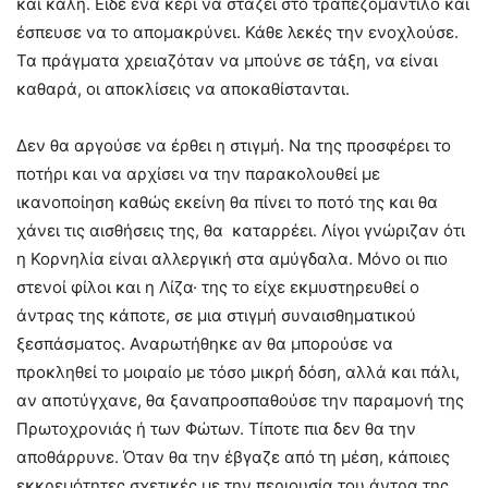
και καλή. Είδε ένα κερί να στάζει στο τραπεζομάντιλο και
έσπευσε να το απομακρύνει. Κάθε λεκές την ενοχλούσε.
Τα πράγματα χρειαζόταν να μπούνε σε τάξη, να είναι
καθαρά, οι αποκλίσεις να αποκαθίστανται.
Δεν θα αργούσε να έρθει η στιγμή. Να της προσφέρει το
ποτήρι και να αρχίσει να την παρακολουθεί με
ικανοποίηση καθώς εκείνη θα πίνει το ποτό της και θα
χάνει τις αισθήσεις της, θα καταρρέει. Λίγοι γνώριζαν ότι
η Κορνηλία είναι αλλεργική στα αμύγδαλα. Μόνο οι πιο
στενοί φίλοι και η Λίζα· της το είχε εκμυστηρευθεί ο
άντρας της κάποτε, σε μια στιγμή συναισθηματικού
ξεσπάσματος. Αναρωτήθηκε αν θα μπορούσε να
προκληθεί το μοιραίο με τόσο μικρή δόση, αλλά και πάλι,
αν αποτύγχανε, θα ξαναπροσπαθούσε την παραμονή της
Πρωτοχρονιάς ή των Φώτων. Τίποτε πια δεν θα την
αποθάρρυνε. Όταν θα την έβγαζε από τη μέση, κάποιες
εκκρεμότητες σχετικές με την περιουσία του άντρα της