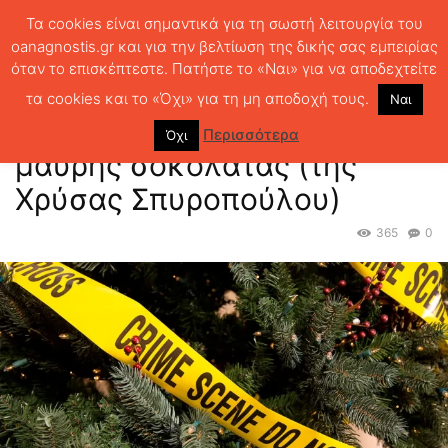
Τα cookies είναι σημαντικά για τη σωστή λειτουργία του
oanagnostis.gr και για την βελτίωση της δικής σας εμπειρίας
όταν το επισκέπτεστε. Πατήστε το «Ναι» για να αποδεχτείτε
ΑΡΧΙΚΗ
ΤΕΛΕΥΤΑΙΑ ΑΡΘΡΑ
ΑΦΙΕΡΩΜΑ 3, Το άρωμα της μαύρης
σοκολάτας (της Χρύσας Σπυροπούλου)
τα cookies και το «Όχι» για τη μη αποδοχή τους.
Ναι
ΑΦΙΕΡΩΜΑ 3, Το άρωμα της
Περισσότερα
Όχι
μαύρης σοκολάτας (της
Χρύσας Σπυροπούλου)
365
0