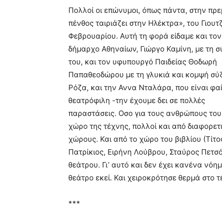
Πολλοί οι επώνυμοι, όπως πάντα, στην πρε
πένθος ταιριάζει στην Ηλέκτρα», του Γιουτζ
Φεβρουαρίου. Αυτή τη φορά είδαμε και τον
δήμαρχο Αθηναίων, Γιώργο Καμίνη, με τη 
του, και τον υφυπουργό Παιδείας Θοδωρή
Παπαθεοδώρου με τη γλυκιά και κομψή σύ
Ρόζα, και την Αννα Νταλάρα, που είναι φα
θεατρόφιλη -την έχουμε δει σε πολλές
παραστάσεις. Οσο για τους ανθρώπους του
χώρο της τέχνης, πολλοί και από διαφορετ
χώρους. Και από το χώρο του βιβλίου (Τίτο
Πατρίκιος, Ειρήνη Λούβρου, Σταύρος Πετσό
θεάτρου. Γι’ αυτό και δεν έχει κανένα νό
θεάτρο εκεί. Και χειροκρότησε θερμά στο 
***