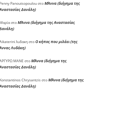
ΜΆννα (διήγημα της
Penny Panoutsopoulou
στο
Αναστασίας Δανάλη)
ΜΆννα (διήγημα της Αναστασίας
Μαρία
στο
Δανάλη)
Ο κήπος που μιλάει (της
Aikaterini λυδακη
στο
Άννας Λυδάκη)
ΜΆννα (διήγημα της
ΑΡΓΥΡΩ ΜΑΝΕ
στο
Αναστασίας Δανάλη)
ΜΆννα (διήγημα της
Konstantinos Chrysantzis
στο
Αναστασίας Δανάλη)