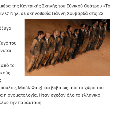
μιέρα της Κεντρικής Σκηνής του Εθνικού Θεάτρου «Το
ίν Ο’ Νηλ, σε
σκηνοθεσία Γιάννη Χουβαρδά στις 22
σύζυγό
ζυγό του
ίνεται
 από το
ικούς
ς
πουλος, Μισέλ Φάις) και βεβαίως από το χώρο του
ημα η ονοματολογία. Ηταν σχεδόν όλο το ελληνικό
τέλος την παράσταση.