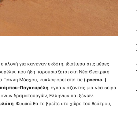
ΒΙΒΛΙΟ
ΚΑΙ
 επιλογή για κανέναν εκδότη, ιδιαίτερα στις μέρες
ουρέλι», που ήδη παρουσιάζεται στη Νέα Θεατρική
ία Γιάννη Μόσχου, κυκλοφορεί από τις
(.poema..)
Μπάμπου-Παγκουρέλη
, εγκαινιάζοντας μια νέα σειρά
χρονων δραματουργών, Ελλήνων και ξένων.
ΤΙΣ
υλάκη
. Φυσικά θα το βρείτε στο χώρο του θεάτρου,
ΤΕΧΝΕΣ