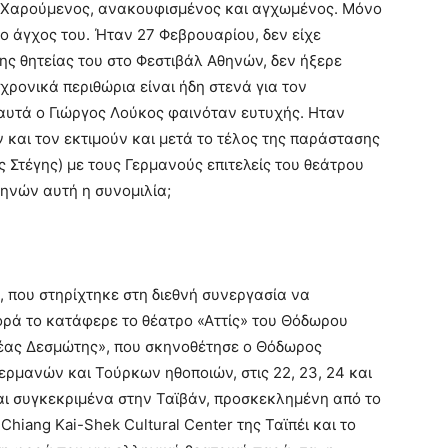
 Χαρούμενος, ανακουφισμένος και αγχωμένος. Μόνο
το άγχος του. Ήταν 27 Φεβρουαρίου, δεν είχε
ς θητείας του στο Φεστιβάλ Αθηνών, δεν ήξερε
 χρονικά περιθώρια είναι ήδη στενά για τον
αυτά ο Γιώργος Λούκος φαινόταν ευτυχής. Ηταν
και τον εκτιμούν και μετά το τέλος της παράστασης
ς Στέγης) με τους Γερμανούς επιτελείς του θεάτρου
ηνών αυτή η συνομιλία;
, που στηρίχτηκε στη διεθνή συνεργασία να
φορά το κατάφερε το θέατρο «Αττίς» του Θόδωρου
έας Δεσμώτης», που σκηνοθέτησε ο Θόδωρος
ρμανών και Τούρκων ηθοποιών, στις 22, 23, 24 και
αι συγκεκριμένα στην Ταϊβάν, προσκεκλημένη από το
al Chiang Kai-Shek Cultural Center της Ταϊπέι και το