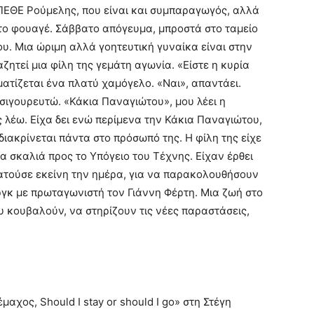
ΠΕΘΕ Ρούμελης, που είναι και συμπαραγωγός, αλλά
στο φουαγέ. Σάββατο απόγευμα, μπροστά στο ταμείο
υ. Μια ώριμη αλλά γοητευτική γυναίκα είναι στην
ζητεί μια φίλη της γεμάτη αγωνία. «Είστε η κυρία
ατίζεται ένα πλατύ χαμόγελο. «Ναι», απαντάει.
 σιγουρευτώ. «Κάκια Παναγιώτου», μου λέει η
ης λέω. Είχα δει ενώ περίμενα την Κάκια Παναγιώτου,
 διακρίνεται πάντα στο πρόσωπό της. Η φίλη της είχε
α σκαλιά προς το Υπόγειο του Τέχνης. Είχαν έρθει
ρατούσε εκείνη την ημέρα, για να παρακολουθήσουν
γκ με πρωταγωνιστή τον Γιάννη Φέρτη. Μια ζωή στο
 κουβαλούν, να στηρίζουν τις νέες παραστάσεις,
χος, Should I stay or should I go» στη Στέγη