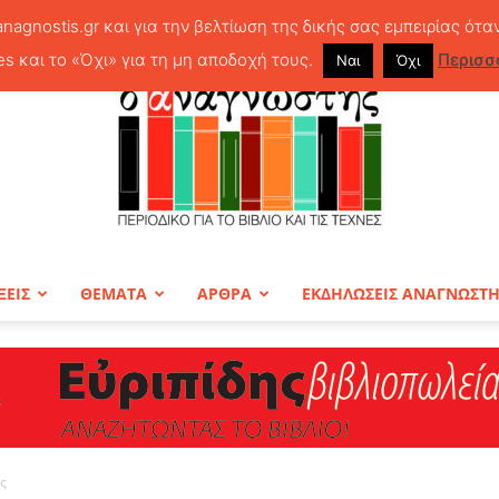
anagnostis.gr και για την βελτίωση της δικής σας εμπειρίας ότα
es και το «Όχι» για τη μη αποδοχή τους.
Περισσ
Ναι
Όχι
ΞΕΙΣ
ΘΕΜΑΤΑ
ΑΡΘΡΑ
ΕΚΔΗΛΩΣΕΙΣ ΑΝΑΓΝΩΣΤ
ΠΕΡΙΟΔΙΚΟ
ς
Ο