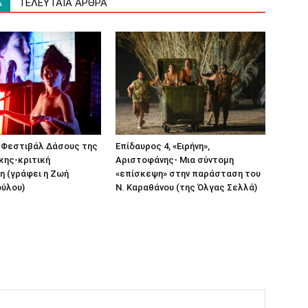
Α
ΤΕΛΕΥΤΑΙΑ ΑΡΘΡΑ
 Φεστιβάλ Δάσους της
Επίδαυρος 4, «Ειρήνη»,
κης-κριτική
Αριστοφάνης- Μια σύντομη
η (γράφει η Ζωή
«επίσκεψη» στην παράσταση του
ύλου)
Ν. Καραθάνου (της Όλγας Σελλά)