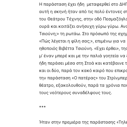
Η παράσταση έχει ήδη μεταφερθεί στο ΔΗ
αυτή η σκηνή ήταν από τις πολύ έντονες 
του Θεάτρου Τέχνης, στην οδό Πεσμαζόγλο
ουρά και κοιτάζει ανήσυχη γύρω γύρω. Ανα
Τσιούνη;» τη ρωτάω. Στο πρόσωπό της σχημ
«Πώς λέγεται η φίλη σας;», επιμένω για να
ηθοποιός Βιβέττα Τσιούνη. «Εχει έρθει», τ
μ’ έναν μπερέ και με την παλιά γοητεία να
ήδη περάσει μέσα στη Στοά και κατέβαινε τ
και οι δύο, παρά τον κακό καιρό που επικ
την παράσταση «Ο πατέρας» του Στρίνμπερ
θέατρο, εξακολουθούν, παρά τα χρόνια που
τους νεότερους συναδέλφους τους.
***
Ήταν στην πρεμιέρα της παράστασης «Τηλέμα