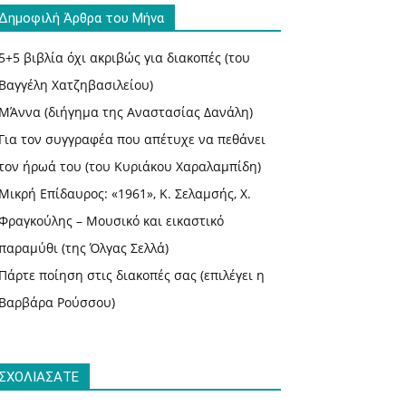
Δημοφιλή Άρθρα του Μήνα
5+5 βιβλία όχι ακριβώς για διακοπές (του
Βαγγέλη Χατζηβασιλείου)
ΜΆννα (διήγημα της Αναστασίας Δανάλη)
Για τον συγγραφέα που απέτυχε να πεθάνει
τον ήρωά του (του Κυριάκου Χαραλαμπίδη)
Μικρή Επίδαυρος: «1961», Κ. Σελαμσής, Χ.
Φραγκούλης – Μουσικό και εικαστικό
παραμύθι (της Όλγας Σελλά)
Πάρτε ποίηση στις διακοπές σας (επιλέγει η
Βαρβάρα Ρούσσου)
ΣΧΟΛΙΑΣΑΤΕ