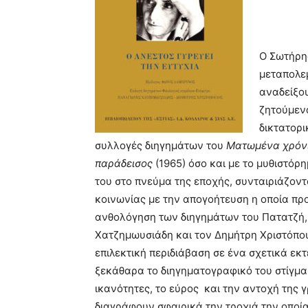
Ο Σωτήρης
μεταπολε
αναδείξου
ζητούμενα
δικτατορι
συλλογές διηγημάτων του
Ματωμένα χρόν
παράδεισος
(1965) όσο και με το μυθιστόρ
του στο πνεύμα της εποχής, συνταιριάζοντ
κοινωνίας με την απογοήτευση η οποία προ
ανθολόγηση των διηγημάτων του Πατατζή, 
Χατζημωυσιάδη και τον Δημήτρη Χριστόπουλ
επιλεκτική περιδιάβαση σε ένα σχετικά ε
ξεκάθαρα το διηγηματογραφικό του στίγμα
ικανότητες, το εύρος και την αντοχή της 
διαγράφουν σφαιρικά την τροχιά την οποί