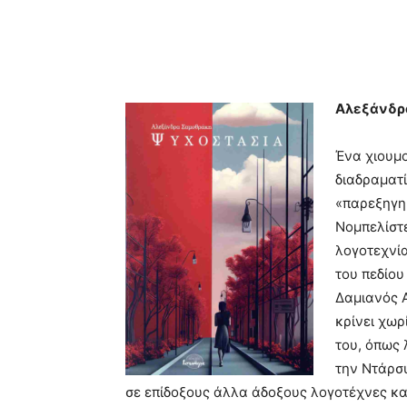
Αλεξάνδρ
Ένα χιουμο
διαδραματί
«παρεξηγημ
Νομπελίστε
λογοτεχνία
του πεδίου
Δαμιανός Α
κρίνει χωρ
του, όπως 
την Ντάρσυ
σε επίδοξους άλλα άδοξους λογοτέχνες και 