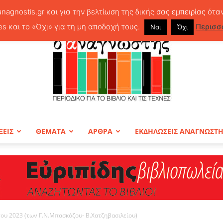
anagnostis.gr και για την βελτίωση της δικής σας εμπειρίας ότα
es και το «Όχι» για τη μη αποδοχή τους.
Περισσ
Ναι
Όχι
ΞΕΙΣ
ΘΕΜΑΤΑ
ΑΡΘΡΑ
ΕΚΔΗΛΩΣΕΙΣ ΑΝΑΓΝΩΣΤ
ΠΕΡΙΟΔΙΚΟ
του 2023 (των Γ.Ν.Μπασκόζου- Β.Χατζηβασιλείου)
Ο