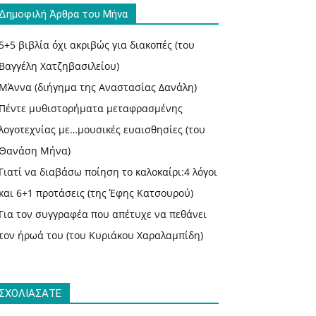
Δημοφιλή Άρθρα του Μήνα
5+5 βιβλία όχι ακριβώς για διακοπές (του
Βαγγέλη Χατζηβασιλείου)
ΜΆννα (διήγημα της Αναστασίας Δανάλη)
Πέντε μυθιστορήματα μεταφρασμένης
λογοτεχνίας με…μουσικές ευαισθησίες (του
Θανάση Μήνα)
Γιατί να διαβάσω ποίηση το καλοκαίρι:4 λόγοι
και 6+1 προτάσεις (της Έφης Κατσουρού)
Για τον συγγραφέα που απέτυχε να πεθάνει
τον ήρωά του (του Κυριάκου Χαραλαμπίδη)
ΣΧΟΛΙΑΣΑΤΕ