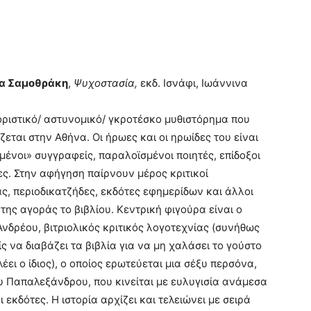
α Σαμοθράκη
,
Ψυχοστασία,
εκδ. Ισνάφι, Ιωάννινα
ριστικό/ αστυνομικό/ γκροτέσκο μυθιστόρημα που
ζεται στην Αθήνα. Οι ήρωες και οι ηρωίδες του είναι
ένοι» συγγραφείς, παραλοϊσμένοι ποιητές, επίδοξοι
ς. Στην αφήγηση παίρνουν μέρος κριτικοί
ς, περιοδικατζήδες, εκδότες εφημερίδων και άλλοι
 της αγοράς το βιβλίου. Κεντρική φιγούρα είναι ο
νδρέου, βιτριολικός κριτικός λογοτεχνίας (συνήθως
ίς να διαβάζει τα βιβλία για να μη χαλάσει το γούστο
λέει ο ίδιος), ο οποίος ερωτεύεται μια σέξυ περσόνα,
 Παπαλεξάνδρου, που κινείται με ευλυγισία ανάμεσα
εκδότες. Η ιστορία αρχίζει και τελειώνει με σειρά