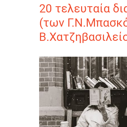
20 τελευταία δ
(των Γ.Ν.Μπασκ
Β.Χατζηβασιλεί