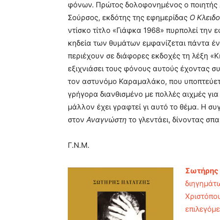
φόνων. Πρώτος δολοφονημένος ο ποιητής 
Σούρσος, εκδότης της εφημερίδας
Ο Κλειδ
ντίσκο τίτλο «Γιάφκα 1968» πυρπολεί την 
κηδεία των θυμάτων εμφανίζεται πάντα ένα
περιέχουν σε διάφορες εκδοχές τη λέξη «Κ
εξιχνιάσει τους φόνους αυτούς έχοντας σ
τον αστυνόμο Καραμαλάκο, που υποπτεύετα
γρήγορα διανθισμένο με πολλές αιχμές για
μάλλον έχει γραφτεί γι αυτό το θέμα. Η σ
στον
Αναγνώστη
το γλεντάει, δίνοντας σπα
Γ.Ν.Μ.
Σωτήρης
διηγημάτ
Χριστόπο
επιλεγόμε