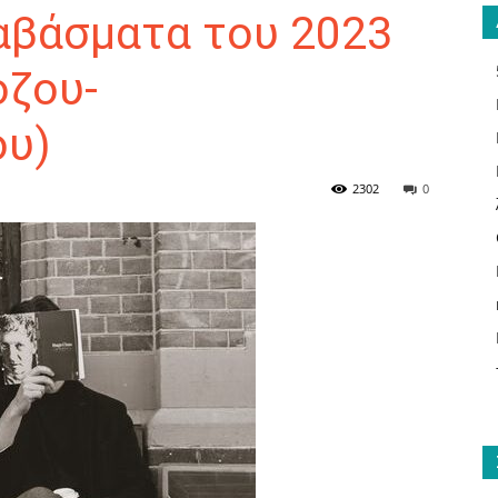
ιαβάσματα του 2023
όζου-
ου)
ΑΝΑΓΝΩΣΤΗΣ
2302
0
ΓΙΑ
ΤΟ