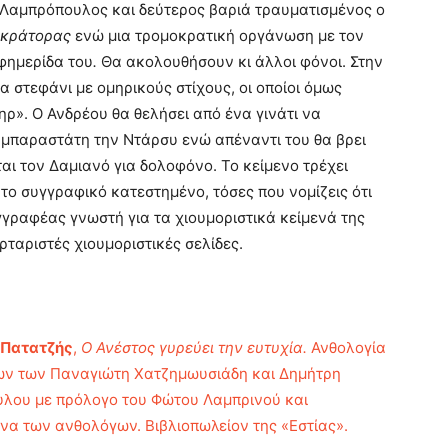
Λαμπρόπουλος και δεύτερος βαριά τραυματισμένος ο
οκράτορας
ενώ μια τρομοκρατική οργάνωση με τον
εφημερίδα του
.
Θα ακολουθήσουν κι άλλοι φόνοι. Στην
 στεφάνι με ομηρικούς στίχους, οι οποίοι όμως
ηρ». Ο Ανδρέου θα θελήσει από ένα γινάτι να
υμπαραστάτη την Ντάρσυ ενώ απέναντι του θα βρει
ι τον Δαμιανό για δολοφόνο. Το κείμενο τρέχει
 το συγγραφικό κατεστημένο, τόσες που νομίζεις ότι
υγγραφέας γνωστή για τα χιουμοριστικά κείμενά της
ρταριστές χιουμοριστικές σελίδες.
 Πατατζής
,
Ο Ανέστος γυρεύει την ευτυχία.
Ανθολογία
ων των Παναγιώτη Χατζημωυσιάδη και Δημήτρη
υλου με πρόλογο του Φώτου Λαμπρινού και
να των ανθολόγων. Βιβλιοπωλείον της «Εστίας».