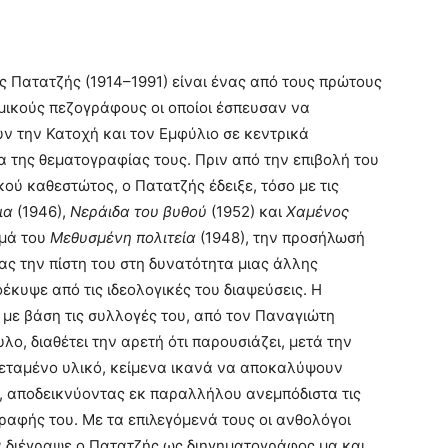
 Πατατζής (1914–1991) είναι ένας από τους πρώτους
μικούς πεζογράφους οι οποίοι έσπευσαν να
ν την Κατοχή και τον Εμφύλιο σε κεντρικά
 της θεματογραφίας τους. Πριν από την επιβολή του
κού καθεστώτος, ο Πατατζής έδειξε, τόσο με τις
ια
(1946),
Νεράιδα του βυθού
(1952) και
Χαμένος
ημά του
Μεθυσμένη πολιτεία
(1948), την προσήλωσή
ας την πίστη του στη δυνατότητα μιας άλλης
έκυψε από τις ιδεολογικές του διαψεύσεις. Η
με βάση τις συλλογές του, από τον Παναγιώτη
ο, διαθέτει την αρετή ότι παρουσιάζει, μετά την
κτεταμένο υλικό, κείμενα ικανά να αποκαλύψουν
, αποδεικνύοντας εκ παραλλήλου ανεμπόδιστα τις
γραφής του. Με τα επιλεγόμενά τους οι ανθολόγοι
α διέγραψε ο Πατατζής ως διηγηματογράφος μα και