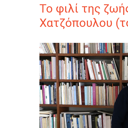
Το φιλί της ζωή
Χατζόπουλου (το