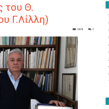
ς του Θ.
υ Γ.Λίλλη)
ΑΝΑΓΝΩΣΤΗΣ
1674
0
ΓΙΑ
ΤΟ