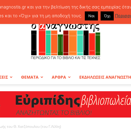
anagnostis.gr και για την βελτίωση της δικής σας εμπειρίας ότα
es και το «Όχι» για τη μη αποδοχή τους.
Περισσ
Ναι
Όχι
ΞΕΙΣ
ΘΕΜΑΤΑ
ΑΡΘΡΑ
ΕΚΔΗΛΩΣΕΙΣ ΑΝΑΓΝΩΣΤ
ΠΕΡΙΟΔΙΚΟ
ζωής του Θ. Χατζόπουλου (του Γ.Λίλλη)
Ο