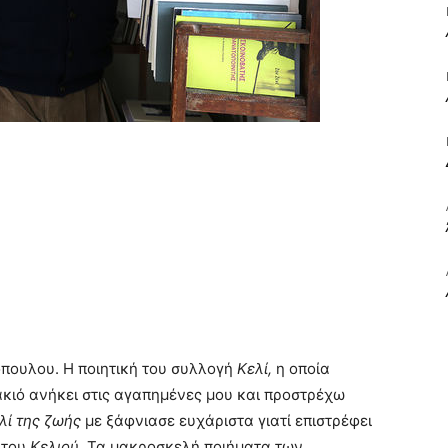
ΒΙΒΛΙΟ
ΚΑΙ
ΤΙΣ
πουλου. Η ποιητική του συλλογή
Κελί,
η οποία
ακιό ανήκει στις αγαπημένες μου και προστρέχω
λί της ζωής
με ξάφνιασε ευχάριστα γιατί επιστρέφει
 του
Κελιού
. Τα μακροσκελή ποιήματα των
ΤΕΧΝΕΣ