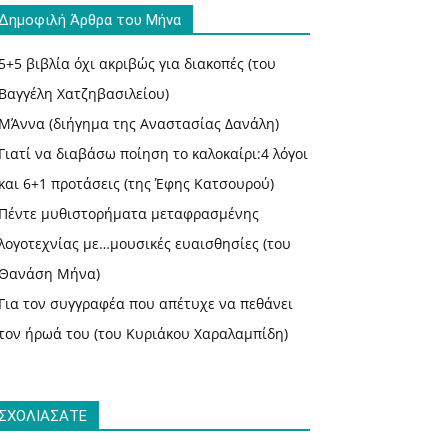
Δημοφιλή Άρθρα του Μήνα
5+5 βιβλία όχι ακριβώς για διακοπές (του
Βαγγέλη Χατζηβασιλείου)
ΜΆννα (διήγημα της Αναστασίας Δανάλη)
Γιατί να διαβάσω ποίηση το καλοκαίρι:4 λόγοι
και 6+1 προτάσεις (της Έφης Κατσουρού)
Πέντε μυθιστορήματα μεταφρασμένης
λογοτεχνίας με…μουσικές ευαισθησίες (του
Θανάση Μήνα)
Για τον συγγραφέα που απέτυχε να πεθάνει
τον ήρωά του (του Κυριάκου Χαραλαμπίδη)
ΣΧΟΛΙΑΣΑΤΕ