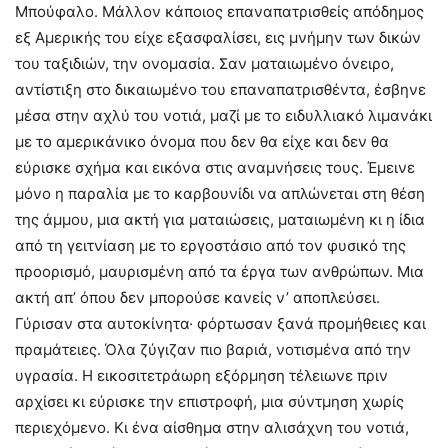
Μπούφαλο. Μάλλον κάποιος επαναπατρισθείς απόδημος
εξ Αμερικής του είχε εξασφαλίσει, εις μνήμην των δικών
του ταξιδιών, την ονομασία. Σαν ματαιωμένο όνειρο,
αντίστιξη στο δικαιωμένο του επαναπατρισθέντα, έσβηνε
μέσα στην αχλύ του νοτιά, μαζί με το ειδυλλιακό λιμανάκι
με το αμερικάνικο όνομα που δεν θα είχε και δεν θα
εύρισκε σχήμα και εικόνα στις αναμνήσεις τους. Έμεινε
μόνο η παραλία με το καρβουνίδι να απλώνεται στη θέση
της άμμου, μια ακτή για ματαιώσεις, ματαιωμένη κι η ίδια
από τη γειτνίαση με το εργοστάσιο από τον φυσικό της
προορισμό, μαυρισμένη από τα έργα των ανθρώπων. Μια
ακτή απ’ όπου δεν μπορούσε κανείς ν’ αποπλεύσει.
Γύρισαν στα αυτοκίνητα· φόρτωσαν ξανά προμήθειες και
πραμάτειες. Όλα ζύγιζαν πιο βαριά, νοτισμένα από την
υγρασία. Η εικοσιτετράωρη εξόρμηση τέλειωνε πριν
αρχίσει κι εύρισκε την επιστροφή, μια σύντμηση χωρίς
περιεχόμενο. Κι ένα αίσθημα στην αλισάχνη του νοτιά,