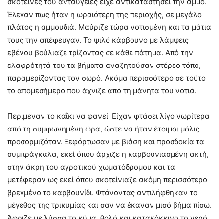
σκοτεινές του ανταύγειες είχε αντικαταστήσει την άμμο.
Έλεγαν πως ήταν η ωραιότερη της περιοχής, σε μεγάλο
πλάτος η αμμουδιά. Μαύριζε τώρα νοτισμένη και τα μάτια
τους την απέφευγαν. Το ψιλό κάρβουνο με λάμψεις
εβένου βούλιαζε τρίζοντας σε κάθε πάτημα. Από την
ελαφρότητά του τα βήματα αναζητούσαν στέρεο τόπο,
παραμερίζοντας τον σωρό. Ακόμα περισσότερο σε τούτο
το απομεσήμερο που άχνιζε από τη μάνητα του νοτιά.
Περίμεναν το καΐκι να φανεί. Είχαν φτάσει λίγο νωρίτερα
από τη συμφωνημένη ώρα, ώστε να ήταν έτοιμοι μόλις
προσορμιζόταν. Ξεφόρτωσαν με βιάση και προσδοκία τα
συμπράγκαλα, εκεί όπου άρχιζε η καρβουνιασμένη ακτή,
στην άκρη του αγροτικού χωματόδρομου και τα
μετέφεραν ως εκεί όπου σκοτείνιαζε ακόμη περισσότερο
βρεγμένο το καρβουνίδι. Φτάνοντας αντιλήφθηκαν το
μέγεθος της τρικυμίας και σαν να έκαναν μισό βήμα πίσω.
Άφριζε με λύσσα το κύμα, θολό και κατακόκκινο το νερό