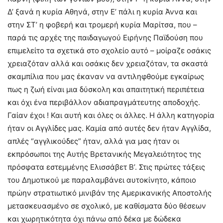
Δ’ ξανά η κυρία Αθηνά, στην Ε’ πάλι η κυρία Άννα και
στην ΣΤ’ η φοβερή και τρομερή κυρία Μαρίτσα, που –
παρά τις αρχές της παιδαγωγού Ειρήνης Παϊδούση που
επιμελείτο τα σχετικά στο σχολείο αυτό – μοίραζε οσάκις
χρειαζόταν αλλά και οσάκις δεν χρειαζόταν, τα σκαστά
σκαμπίλια που μας έκαναν να αντιληφθούμε εγκαίρως
πως η ζωή είναι μια δύσκολη και απαιτητική περιπέτεια
και όχι ένα περιβάλλον αδιαπραγμάτευτης αποδοχής.
Γαίαν έχοι ! Και αυτή και όλες οι άλλες. Η άλλη κατηγορία
ήταν οι Αγγλίδες μας. Καμία από αυτές δεν ήταν Αγγλίδα,
απλές “αγγλικούδες” ήταν, αλλά για μας ήταν οι
εκπρόσωποι της Αυτής Βρετανικής Μεγαλειότητος της
πρόσφατα εστεμμένης Ελισσάβετ Β’. Στις πρώτες τάξεις
του Δημοτικού με παραλαμβάνει αυτοκίνητο, κάποιο
πρώην στρατιωτικό μινιβάν της Αμερικανικής Αποστολής
μετασκευασμένο σε σχολικό, με καθίσματα δύο θέσεων
και χωρητικότητα όχι πάνω από δέκα με δώδεκα