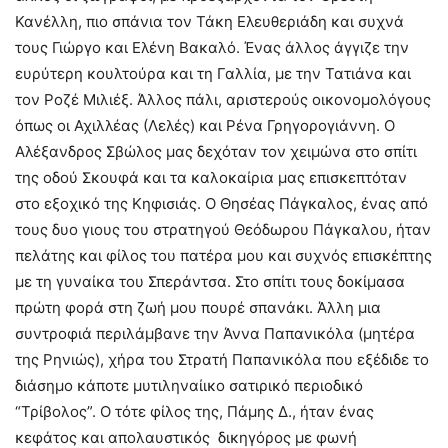
Κανέλλη, πιο σπάνια τον Τάκη Ελευθεριάδη και συχνά
τους Γιώργο και Ελένη Βακαλό. Ένας άλλος άγγιζε την
ευρύτερη κουλτούρα και τη Γαλλία, με την Τατιάνα και
τον Ροζέ Μιλιέξ. Άλλος πάλι, αριστερούς οικονομολόγους
όπως οι Αχιλλέας (Λελές) και Ρένα Γρηγορογιάννη. Ο
Αλέξανδρος Σβώλος μας δεχόταν τον χειμώνα στο σπίτι
της οδού Σκουφά και τα καλοκαίρια μας επισκεπτόταν
στο εξοχικό της Κηφισιάς. Ο Θησέας Πάγκαλος, ένας από
τους δυο γιους του στρατηγού Θεόδωρου Πάγκαλου, ήταν
πελάτης και φίλος του πατέρα μου και συχνός επισκέπτης
με τη γυναίκα του Σπεράντσα. Στο σπίτι τους δοκίμασα
πρώτη φορά στη ζωή μου πουρέ σπανάκι. Άλλη μια
συντροφιά περιλάμβανε την Άννα Παπανικόλα (μητέρα
της Ρηνιώς), χήρα του Στρατή Παπανικόλα που εξέδιδε το
διάσημο κάποτε μυτιληναίικο σατιρικό περιοδικό
“Τρίβολος”. Ο τότε φίλος της, Πάμης Δ., ήταν ένας
κεφάτος και απολαυστικός δικηγόρος με φωνή