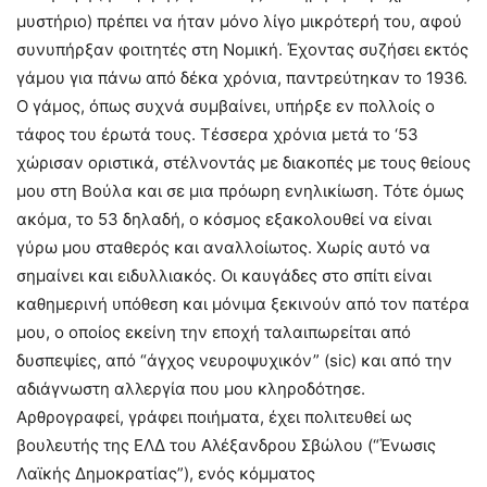
μυστήριο) πρέπει να ήταν μόνο λίγο μικρότερή του, αφού
συνυπήρξαν φοιτητές στη Νομική. Έχοντας συζήσει εκτός
γάμου για πάνω από δέκα χρόνια, παντρεύτηκαν το 1936.
Ο γάμος, όπως συχνά συμβαίνει, υπήρξε εν πολλοίς ο
τάφος του έρωτά τους. Τέσσερα χρόνια μετά το ‘53
χώρισαν οριστικά, στέλνοντάς με διακοπές με τους θείους
μου στη Βούλα και σε μια πρόωρη ενηλικίωση. Τότε όμως
ακόμα, το 53 δηλαδή, ο κόσμος εξακολουθεί να είναι
γύρω μου σταθερός και αναλλοίωτος. Χωρίς αυτό να
σημαίνει και ειδυλλιακός. Οι καυγάδες στο σπίτι είναι
καθημερινή υπόθεση και μόνιμα ξεκινούν από τον πατέρα
μου, ο οποίος εκείνη την εποχή ταλαιπωρείται από
δυσπεψίες, από “άγχος νευροψυχικόν” (sic) και από την
αδιάγνωστη αλλεργία που μου κληροδότησε.
Αρθρογραφεί, γράφει ποιήματα, έχει πολιτευθεί ως
βουλευτής της ΕΛΔ του Αλέξανδρου Σβώλου (“Ένωσις
Λαϊκής Δημοκρατίας”), ενός κόμματος