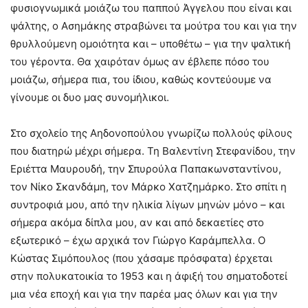
φυσιογνωμικά μοιάζω του παππού Άγγελου που είναι και
ψάλτης, ο Ασημάκης στραβώνει τα μούτρα του και για την
θρυλλούμενη ομοιότητα και – υποθέτω – για την ψαλτική
του γέροντα. Θα χαιρόταν όμως αν έβλεπε πόσο του
μοιάζω, σήμερα πια, του ίδιου, καθώς κοντεύουμε να
γίνουμε οι δυο μας συνομήλικοι.
Στο σχολείο της Αηδονοπούλου γνωρίζω πολλούς φίλους
που διατηρώ μέχρι σήμερα. Τη Βαλεντίνη Στεφανίδου, την
Εριέττα Μαυρουδή, την Σπυρούλα Παπακωνσταντίνου,
τον Νίκο Σκανδάμη, τον Μάρκο Χατζημάρκο. Στο σπίτι η
συντροφιά μου, από την ηλικία λίγων μηνών μόνο – και
σήμερα ακόμα δίπλα μου, αν και από δεκαετίες στο
εξωτερικό – έχω αρχικά τον Γιώργο Καράμπελλα. Ο
Κώστας Σιμόπουλος (που χάσαμε πρόσφατα) έρχεται
στην πολυκατοικία το 1953 και η άφιξή του σηματοδοτεί
μια νέα εποχή και για την παρέα μας όλων και για την