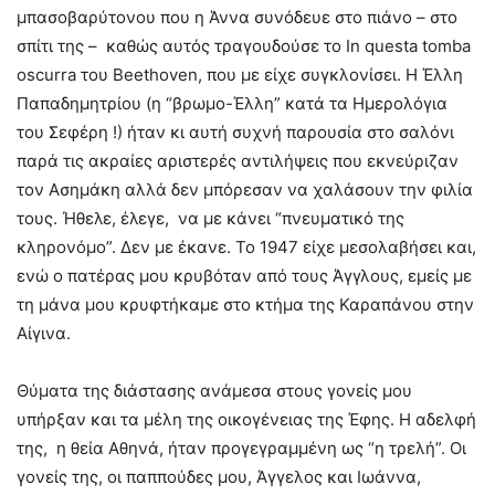
μπασοβαρύτονου που η Άννα συνόδευε στο πιάνο – στο
σπίτι της – καθώς αυτός τραγουδούσε το In questa tomba
oscurra του Beethoven, που με είχε συγκλονίσει. Η Έλλη
Παπαδημητρίου (η “βρωμο-Έλλη” κατά τα Ημερολόγια
του Σεφέρη !) ήταν κι αυτή συχνή παρουσία στο σαλόνι
παρά τις ακραίες αριστερές αντιλήψεις που εκνεύριζαν
τον Ασημάκη αλλά δεν μπόρεσαν να χαλάσουν την φιλία
τους. Ήθελε, έλεγε, να με κάνει “πνευματικό της
κληρονόμο”. Δεν με έκανε. Το 1947 είχε μεσολαβήσει και,
ενώ ο πατέρας μου κρυβόταν από τους Άγγλους, εμείς με
τη μάνα μου κρυφτήκαμε στο κτήμα της Καραπάνου στην
Αίγινα.
Θύματα της διάστασης ανάμεσα στους γονείς μου
υπήρξαν και τα μέλη της οικογένειας της Έφης. Η αδελφή
της, η θεία Αθηνά, ήταν προγεγραμμένη ως “η τρελή”. Οι
γονείς της, οι παππούδες μου, Άγγελος και Ιωάννα,