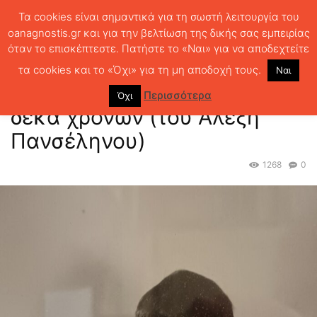
Τα cookies είναι σημαντικά για τη σωστή λειτουργία του
oanagnostis.gr και για την βελτίωση της δικής σας εμπειρίας
όταν το επισκέπτεστε. Πατήστε το «Ναι» για να αποδεχτείτε
ΑΡΧΙΚΗ
ΟΤΑΝ ΗΜΟΥΝ 10 ΧΡΟΝΩΝ
10 χρόνια “Α”: Όταν ήμουν δέκα
χρονών (του Αλέξη Πανσέληνου)
τα cookies και το «Όχι» για τη μη αποδοχή τους.
Ναι
10 χρόνια “Α”: Όταν ήμουν
Περισσότερα
Όχι
δέκα χρονών (του Αλέξη
Πανσέληνου)
1268
0