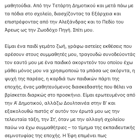
μαθητούδια. Από την Τετάρτη Δημοτικού και μετά πάω με
τα πόδια στο σχολείο, διασχίζοντας τα Εξάρχεια και
επιστρέφοντας από την Αλεξάνδρας και το Πεδίο του
Άρεως ως την Ζωοδόχο Πηγή. Σπίτι μου.
Είμαι ένα παιδί γεμάτο ζωή, γράφω αστείες εκθέσεις που
αρέσουν στους συμμαθητές μου, τραγουδώ συνοδεύοντάς
τον εαυτό μου με ένα παιδικό ακορντεόν του οποίου έχω
μάθει μόνος μου να χρησιμοποιώ τα μπάσα ως ακόρντα, η
ψυχή της παρέας, η καρδιά των παιδικών πάρτι της
εποχής, ένας μαθητευόμενος διασκεδαστής που θέλει να
βρίσκεται διαρκώς στο προσκήνιο. Είμαι ερωτευμένος από
την Α’ Δημοτικού, αλλάζω Δουλτσινέα στην Β’ και
εξακολουθώ πιστός σ’ αυτόν τον έρωτά μου ως την
τελευταία τάξη, την Στ’, όταν με την αλλαγή σχολείου
παύω να έχω συμμαθήτριες – το τίμημα της εκπαιδευτικής
σεμνοτυφίας της εποχής. Η Έφη επιμένει πως