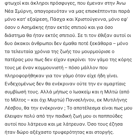
φτωχοί και άκληροι πρόσφυγες, που έμεναν στην Άνω
Νέα Σμύρνη, απαγορευόταν να μας επισκέπτονται παρά
μόνο κατ’ εξαίρεση, Πάσχα και Χριστούγεννα, μόνο εφ’
όσον ο Ασημάκης ήταν εκτός σπιτιού και για όσο
διάστημα θα ήταν εκτός σπιτιού. Σε τι τον έθιξαν αυτοί οι
δυο άκακοι άνθρωποι δεν έμαθα ποτέ ξεκάθαρα – μόνο
τα τελευταία χρόνια της ζωής του μουρμούρισε ο
πατέρας μου πως δεν είχαν εγκρίνει τον γάμο της κόρης
τους με έναν κομμουνιστή – πόσο μάλλον που
πληροφορήθηκαν για τον γάμο όταν είχε ήδη γίνει.
Ενδεχομένως δεν θα ενέκριναν ούτε την εν αμαρτίαις
συμβίωσή τους. Αλλά μήπως ο Ιωακείμ και η Μιλτώ (από
το Μίλτος – και όχι Μυρτώ) Πανσελήνου, εκ Μυτιλήνης
Λέσβου, θα την ενέκριναν ; Το αποτέλεσμα είναι πως μου
έλειψαν πολύ από την παιδική ζωή μου οι παππούδες
αυτοί που λάτρευα και με λάτρευαν. Όσο τους έζησα
ήταν δώρο αξέχαστο τρυφερότητας και στοργής.