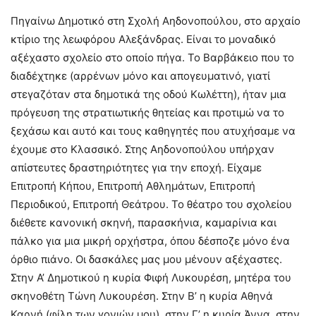
Πηγαίνω Δημοτικό στη Σχολή Αηδονοπούλου, στο αρχαίο
κτίριο της λεωφόρου Αλεξάνδρας. Είναι το μοναδικό
αξέχαστο σχολείο στο οποίο πήγα. Το Βαρβάκειο που το
διαδέχτηκε (αρρένων μόνο και απογευματινό, γιατί
στεγαζόταν στα δημοτικά της οδού Κωλέττη), ήταν μια
πρόγευση της στρατιωτικής θητείας και προτιμώ να το
ξεχάσω και αυτό και τους καθηγητές που ατυχήσαμε να
έχουμε στο Κλασσικό. Στης Αηδονοπούλου υπήρχαν
απίστευτες δραστηριότητες για την εποχή. Είχαμε
Επιτροπή Κήπου, Επιτροπή Αθλημάτων, Επιτροπή
Περιοδικού, Επιτροπή Θεάτρου. Το θέατρο του σχολείου
διέθετε κανονική σκηνή, παρασκήνια, καμαρίνια και
πάλκο για μια μικρή ορχήστρα, όπου δέσποζε μόνο ένα
όρθιο πιάνο. Οι δασκάλες μας μου μένουν αξέχαστες.
Στην Α’ Δημοτικού η κυρία Φιφή Λυκουρέση, μητέρα του
σκηνοθέτη Τώνη Λυκουρέση. Στην Β’ η κυρία Αθηνά
Καρνή (φίλη των γονιών μου), στην Γ’ η κυρία Άννα, στην