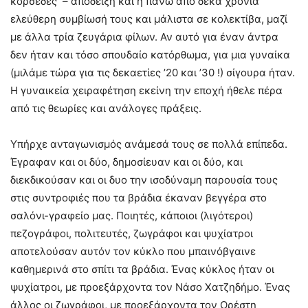
κορσέδες – απόδειξη και η πάνω από δέκα χρόνια
ελεύθερη συμβίωσή τους και μάλιστα σε κολεκτίβα, μαζί
με άλλα τρία ζευγάρια φίλων. Αν αυτό για έναν άντρα
δεν ήταν και τόσο σπουδαίο κατόρθωμα, για μια γυναίκα
(μιλάμε τώρα για τις δεκαετίες ’20 και ’30 !) σίγουρα ήταν.
Η γυναικεία χειραφέτηση εκείνη την εποχή ήθελε πέρα
από τις θεωρίες και ανάλογες πράξεις.
Υπήρχε ανταγωνισμός ανάμεσά τους σε πολλά επίπεδα.
Έγραφαν και οι δύο, δημοσίευαν και οι δύο, και
διεκδικούσαν και οι δυο την ισοδύναμη παρουσία τους
στις συντροφιές που τα βράδια έκαναν βεγγέρα στο
σαλόνι-γραφείο μας. Ποιητές, κάποιοι (λιγότεροι)
πεζογράφοι, πολιτευτές, ζωγράφοι και ψυχίατροι
αποτελούσαν αυτόν τον κύκλο που μπαινόβγαινε
καθημερινά στο σπίτι τα βράδια. Ένας κύκλος ήταν οι
ψυχίατροι, με προεξάρχοντα τον Νάσο Χατζηδήμο. Ένας
άλλος οι ζωγράφοι, με προεξάρχοντα τον Ορέστη