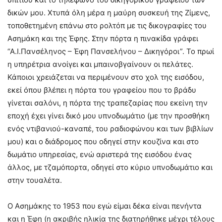
δικών μου. Χτυπά όλη μέρα η μαύρη συσκευή της Ζίμενς,
τοποθετημένη επάνω στο ρολτόπ με τις δικογραφίες του
Ασημάκη και της Έφης. Στην πόρτα η πινακίδα γράφει
“Α.Ι.Πανσέληνος – Έφη Πανσελήνου – Δικηγόροι”. Το πρωί
η υπηρέτρια ανοίγει και μπαινοβγαίνουν οι πελάτες.
Κάποιοι χρειάζεται να περιμένουν στο χολ της εισόδου,
εκεί όπου βλέπει η πόρτα του γραφείου που το βράδυ
γίνεται σαλόνι, η πόρτα της τραπεζαρίας που εκείνη την
εποχή έχει γίνει δικό μου υπνοδωμάτιο (με την προσθήκη
ενός ντιβανιού-καναπέ, του ραδιοφώνου και των βιβλίων
μου) και ο διάδρομος που οδηγεί στην κουζίνα και στο
δωμάτιο υπηρεσίας, ενώ αριστερά της εισόδου ένας
άλλος, με τζαμόπορτα, οδηγεί στο κύριο υπνοδωμάτιο και
στην τουαλέτα.
Ο Ασημάκης το 1953 που εγώ είμαι δέκα είναι πενήντα
και η Έφη (η ακριβής ηλικία της διατηρήθηκε μέχρι τέλους