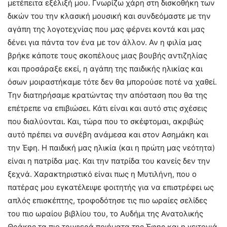
μετέπειτα εξέλιξή μου. Γνωρίζω χάρη στη δισκοθήκη των
δικών του την κλασική μουσική και συνδεόμαστε με την
αγάπη της λογοτεχνίας που μας φέρνει κοντά και μας
δένει για πάντα τον ένα με τον άλλον. Αν η φιλία μας
βρήκε κάποτε τους σκοπέλους μιας βουβής αντιζηλίας
και προσάραξε εκεί, η αγάπη της παιδικής ηλικίας και
όσων μοιραστήκαμε τότε δεν θα μπορούσε ποτέ να χαθεί.
Την διατηρήσαμε κρατώντας την απόσταση που θα της
επέτρεπε να επιβιώσει. Κάτι είναι και αυτό στις σχέσεις
που διαλύονται. Και, τώρα που το σκέφτομαι, ακριβώς
αυτό πρέπει να συνέβη ανάμεσα και στον Ασημάκη και
την Έφη. Η παιδική μας ηλικία (και η πρώτη μας νεότητα)
είναι η πατρίδα μας. Και την πατρίδα του κανείς δεν την
ξεχνά. Χαρακτηριστικό είναι πως η Μυτιλήνη, που ο
πατέρας μου εγκατέλειψε φοιτητής για να επιστρέφει ως
απλός επισκέπτης, τροφοδότησε τις πιο ωραίες σελίδες
του πιο ωραίου βιβλίου του, το Αυδήμι της Ανατολικής
Θράκης τα πιο τρυφερά ποιήματα της Έφης και η γειτονιά