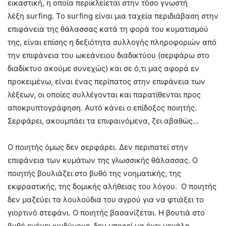
εικαστική, η οποία περικλείεται στην τόσο γνωστή
λέξη surfing. Το surfing είναι μια ταχεία περιδιάβαση στην
επιφάνεια της θάλασσας κατά τη φορά του κυματισμού
της, είναι επίσης η δεξιότητα συλλογής πληροφοριών από
την επιφάνεια του ωκεάνειου διαδικτύου (σερφάρω στο
διαδίκτυο ακούμε συνεχώς) και σε ό,τι μας αφορά εν
προκειμένω, είναι ένας περίπατος στην επιφάνεια των
λέξεων, οι οποίες συλλέγονται και παρατίθενται προς
αποκρυπτογράφηση. Αυτό κάνει ο επίδοξος ποιητής.
Σερφάρει, ακουμπάει τα επιφαινόμενα, ζει αβαθώς…
Ο ποιητής όμως δεν σερφάρει. Δεν περιπατεί στην
επιφάνεια των κυμάτων της γλωσσικής θάλασσας. Ο
ποιητής βουλιάζει στο βυθό της νοηματικής, της
εκφραστικής, της δομικής αλήθειας του λόγου. Ο ποιητής
δεν μαζεύει τα λουλούδια του αγρού για να φτιάξει το
γιορτινό στεφάνι. Ο ποιητής βασανίζεται. Η βουτιά στο
βυθό ενέχει κινδύνους, δεν μπορεί να έχει μεγάλη