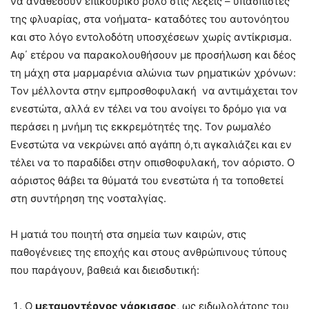
να αναθέσουν επικουρικό ρόλο στις λέξεις – υπασπιστές
της φλυαρίας, στα νοήματα- καταδότες του αυτονόητου
και στο λόγο εντολοδότη υποσχέσεων χωρίς αντίκρισμα.
Αφ΄ ετέρου να παρακολουθήσουν με προσήλωση και δέος
τη μάχη στα μαρμαρένια αλώνια των ρηματικών χρόνων:
Τον μέλλοντα στην εμπροσθοφυλακή να αντιμάχεται τον
ενεστώτα, αλλά εν τέλει να του ανοίγει το δρόμο για να
περάσει η μνήμη τις εκκρεμότητές της. Τον ρωμαλέο
Ενεστώτα να νεκρώνει από αγάπη ό,τι αγκαλιάζει και εν
τέλει να το παραδίδει στην οπισθοφυλακή, τον αόριστο. Ο
αόριστος θάβει τα θύματά του ενεστώτα ή τα τοποθετεί
στη συντήρηση της νοσταλγίας.
Η ματιά του ποιητή στα σημεία των καιρών, στις
παθογένειες της εποχής και στους ανθρώπινους τύπους
που παράγουν, βαθειά και διεισδυτική:
Ο
μεταμοντέρνος νάρκισσος
, ως ειδωλολάτρης του