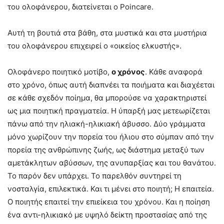
του ολοφάνερου, διατείνεται ο Poincare.
Αυτή τη βουτιά στα βάθη, στα μυστικά και στα μυστήρια
του ολοφάνερου επιχειρεί ο «οικείος ελκυστής».
Ολοφάνερο ποιητικό μοτίβο,
ο χρόνος
. Κάθε αναφορά
στο χρόνο, όπως αυτή διαπνέει τα ποιήματα και διαχέεται
σε κάθε σχεδόν ποίημα, θα μπορούσε να χαρακτηριστεί
ως μια ποιητική πραγματεία. Η ύπαρξή μας μετεωρίζεται
πάνω από την ηλιακή-ηλικιακή άβυσσο. Δύο γράμματα
μόνο χωρίζουν την πορεία του ήλιου στο σύμπαν από την
πορεία της ανθρώπινης ζωής, ως διάστημα μεταξύ των
αμετάκλητων αβύσσων, της ανυπαρξίας και του θανάτου.
Το παρόν δεν υπάρχει. Το παρελθόν συντηρεί τη
νοσταλγία, επιλεκτικά. Και τι μένει στο ποιητή; Η επαιτεία.
Ο ποιητής επαιτεί την επιείκεια του χρόνου. Και η ποίηση
ένα αντι-ηλικιακό με υψηλό δείκτη προστασίας από της