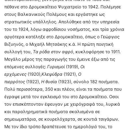
πέθανε στο Δρομοκαΐτειο Ψυχιατρείο το 1942. Πολέμησε
στους Βαλκανικούς Πολέμους και εργάστηκε ως
στρατιωτικός υπάλληλος. Απολύθηκε από την υπηρεσία
του το 1924, λόγω αφροδίσιου νοσήματος, και τρία χρόνια
αργότερα κατέληξε στο Δρομοκαΐτειο, όπως ο Γεώργιος
Βιζυηνός, ο Μιχαήλ Μητσάκης κ.ά. Η πρώτη ποιητική
συλλογή του,
Τα ρόδα στον αφρό
, κυκλοφόρησε το 1911.
Μεγάλο μέρος της παραγωγής του έμεινε έξω από τις
επόμενες συλλογές:
Γυρισμοί
(1919),
Οι
ερχόμενες
(1920),
Κλεψύδρα
(1921),
Ο
πιερρότος
(1922),
Η
θυσία
(1923), σύνολο 182 ποιήματα.
Πολύ περισσότερα, 350 και πλέον, είναι τα ποιήματα που
έγραψε μετά τον εγκλεισμό του στο Δρομοκαΐτειο. Οσοι
τον επισκέπτονταν έφευγαν με χειρόγραφά του, λυρικά
και παραληρηματικά ποιήματα σκαλισμένα σε
σημειωματάρια, σε κουρελόχαρτα, σε κουτιά τσιγάρων.
Με τον ίδιο τρόπο δραπέτευσε το ημερολόγιό του, το