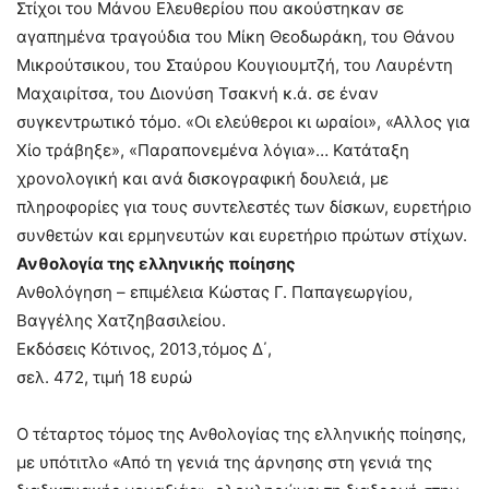
Στίχοι του Μάνου Ελευθερίου που ακούστηκαν σε
αγαπημένα τραγούδια του Μίκη Θεοδωράκη, του Θάνου
Μικρούτσικου, του Σταύρου Κουγιουμτζή, του Λαυρέντη
Μαχαιρίτσα, του Διονύση Τσακνή κ.ά. σε έναν
συγκεντρωτικό τόμο. «Οι ελεύθεροι κι ωραίοι», «Αλλος για
Χίο τράβηξε», «Παραπονεμένα λόγια»… Κατάταξη
χρονολογική και ανά δισκογραφική δουλειά, με
πληροφορίες για τους συντελεστές των δίσκων, ευρετήριο
συνθετών και ερμηνευτών και ευρετήριο πρώτων στίχων.
Ανθολογία της ελληνικής ποίησης
Ανθολόγηση – επιμέλεια Κώστας Γ. Παπαγεωργίου,
Βαγγέλης Χατζηβασιλείου.
Εκδόσεις Κότινος, 2013,τόμος Δ΄,
σελ. 472, τιμή 18 ευρώ
Ο τέταρτος τόμος της Ανθολογίας της ελληνικής ποίησης,
με υπότιτλο «Από τη γενιά της άρνησης στη γενιά της