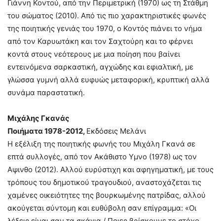
Γιάννη Κοντού, από την Περιμετρική (1970) ως τη Στάθμη
του σώματος (2010). Από τις πιο χαρακτηριστικές φωνές
της ποιητικής γενιάς του 1970, ο Κοντός πιάνει το νήμα
από τον Καρυωτάκη και τον Σαχτούρη και το φέρνει
κοντά στους νεότερους με μια ποίηση που βαίνει
εντεινόμενα σαρκαστική, αγχώδης και εφιαλτική, με
γλώσσα γυμνή αλλά ευφυώς μεταφορική, κρυπτική αλλά
συνάμα παραστατική.
Μιχάλης Γκανάς
Ποιήματα 1978-2012,
Εκδόσεις Μελάνι
Η εξέλιξη της ποιητικής φωνής του Μιχάλη Γκανά σε
επτά συλλογές, από τον Ακάθιστο Υμνο (1978) ως τον
Αψινθο (2012). Αλλού ευρύστιχη και αφηγηματική, με τους
τρόπους του δημοτικού τραγουδιού, αναστοχάζεται τις
χαμένες οικειότητες της βουρκωμένης πατρίδας, αλλού
ακούγεται σύντομη και ευθύβολη σαν επίγραμμα: «Οι
λέξεις είναι σαν τα σκάγια./ Ποιες βρίσκουνε το στόχο