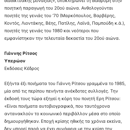
διαδικτυακής μοναξιάς», ολοκληρώνει τη διαδρομή στην
ποιητική παραγωγή του 20ού αιώνα. Ανθολογούνται
ποιητές της γενιάς του ‘70 (Μαρκόπουλος, Βαρβέρης,
Κοντός, Λιοντάκης, Βέης, Πατίλης, Λαϊνά, Παμπούδη κ.ά.),
ποιητές της γενιάς του 1980 και νεότεροι που
εμφανίστηκαν την τελευταία δεκαετία του 20ού αιώνα.
Γιάννης Ρίτσος
Υπερώον
Εκδόσεις Κέδρος
Εξήντα έξι ποιήματα του Γιάννη Ρίτσου γραμμένα το 1985,
μία από τις περίπου πενήντα ανέκδοτες συλλογές. Την
έκδοσή τους τώρα εξηγεί η κόρη του ποιητή Ερη Ρίτσου:
«Είναι ποιήματα αυτοβιογραφικά, που ταυτόχρονα
αντανακλούν το κοινωνικό περιβάλλον μέσα στο οποίο
δημιουργήθηκαν. Εποχή κρίσης ηθικής τα χρόνια εκείνα,
δεν μπορεί παρά να έχει συνάφεια με την κρίση την