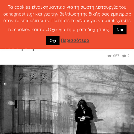
Τα cookies είναι σημαντικά για τη σωστή λειτουργία του
oanagnostis.gr και για την βελτίωση της δικής σας εμπειρίας
όταν το επισκέπτεστε. Πατήστε το «Ναι» για να αποδεχτείτε
ΑΡΧΙΚΗ
ΒΙΒΛΙΑ ΓΙΑ ΤΙΣ ΓΙΟΡΤΕΣ
Βιβλία για τις γιορτές (7), ποίηση
τα cookies και το «Όχι» για τη μη αποδοχή τους.
Ναι
Βιβλία για τις γιορτές (7),
Περισσότερα
Όχι
ποίηση
957
2