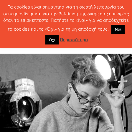
Τα cookies είναι σημαντικά για τη σωστή λειτουργία του
oanagnostis.gr και για την βελτίωση της δικής σας εμπειρίας
όταν το επισκέπτεστε. Πατήστε το «Ναι» για να αποδεχτείτε
ΑΡΧΙΚΗ
Uncategorized
Ένας χρόνος Αναγνώστης
τα cookies και το «Όχι» για τη μη αποδοχή τους.
Ναι
Ένας χρόνος Αναγνώστης
Περισσότερα
Όχι
187
1