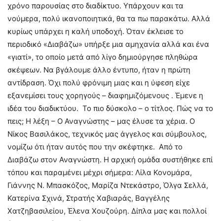
χρόνο παρουσίας στο διαδίκτυο. Υπάρχουν και τα
νούμερα, πολύ ικανοποιητικά, θα τα πω παρακάτω. Αλλά
κυρίως υπάρχει η καλή υποδοχή. Όταν έκλεισε το
περιοδικό «Διαβάζω» υπήρξε μια αμηχανία αλλά και ένα
«γιατί», το οποίο μετά από λίγο δημιούργησε πληθώρα
σκέψεων. Να βγάλουμε άλλο έντυπο, ήταν η πρώτη
αντίδραση. Όχι πολύ φρόνιμη μιας και η ύφεση είχε
εξανεμίσει τους χορηγούς – διαφημιζόμενους . Έμενε η
ιδέα του διαδικτύου. Το πιο δύσκολο – ο τίτλος. Πώς να το
πεις; Η λέξη – Ο Αναγνώστης – μας έλυσε τα χέρια. Ο
Νίκος Βασιλάκος, τεχνικός μας άγγελος και σύμβουλος,
νομίζω ότι ήταν αυτός που την σκέφτηκε. Από το
Διαβάζω στον Αναγνώστη. Η αρχική ομάδα συστήθηκε επί
τόπου και παραμένει μέχρι σήμερα: Λίλα Κονομάρα,
Γιάννης Ν. Μπασκόζος, Μαρίζα Ντεκάστρο, Όλγα Σελλά,
Κατερίνα Σχινά, Στρατής Χαβιαράς, Βαγγέλης
Χατζηβασιλείου, Έλενα Χουζούρη. Δίπλα μας και πολλοί